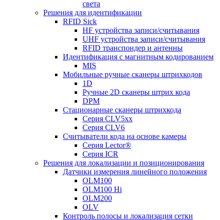
света
Решения для идентификации
RFID Sick
HF устройства записи/считывания
UHF устройства записи/считывания
RFID транспондер и антенны
Идентификация с магнитным кодированием
MIS
Мобильные ручные сканеры штрихкодов
1D
Ручные 2D сканеры штрих кода
DPM
Стационарные сканеры штрихкода
Серия CLV5xx
Серия CLV6
Считыватели кода на основе камеры
Серия Lector®
Серия ICR
Решения для локализации и позиционирования
Датчики измерения линейного положения
OLM100
OLM100 Hi
OLM200
OLV
Контроль полосы и локализация сетки