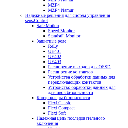
MZP4
MZP4 Namur
Надежные решения для систем управления
sens:Control
Safe Motion
Speed Monitor
Standstill Monitor
Защитные реле
ReLy
UE401
UE402
UE403
Расширение выходов для OSSD
Расширение контактов
Устройства обработки данных для
переключающих контактов
Устройство обработки данных для
датчиков безопасности
Контроллеры безопасности
Flexi Classic
Flexi Compact
Flexi Soft
Надежная цепь последовательного
включения