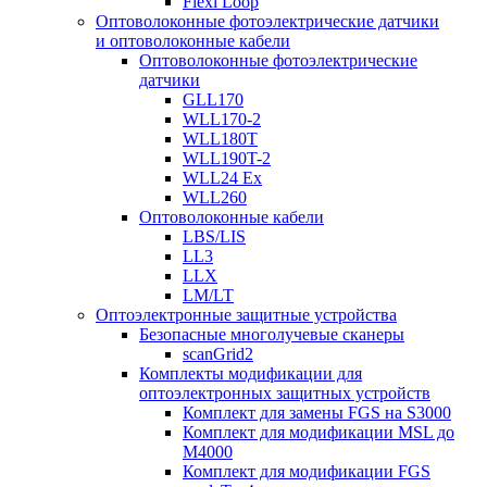
Flexi Loop
Оптоволоконные фотоэлектрические датчики
и оптоволоконные кабели
Оптоволоконные фотоэлектрические
датчики
GLL170
WLL170-2
WLL180T
WLL190T-2
WLL24 Ex
WLL260
Оптоволоконные кабели
LBS/LIS
LL3
LLX
LM/LT
Оптоэлектронные защитные устройства
Безопасные многолучевые сканеры
scanGrid2
Комплекты модификации для
оптоэлектронных защитных устройств
Комплект для замены FGS на S3000
Комплект для модификации MSL до
M4000
Комплект для модификации FGS