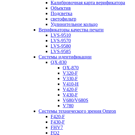
Калибровочная карта верификатора
Объектив
Подсветка
светофильтр
Удлинительное кольцо
Верификаторы качества печати
LVS-9510
LVS-9570
LVS-9580
LVS-9585
Системы идентификации
QX-830
QX-870
V320-F
V330-F
V410-H
V420-F
V430-F
V680/V680S
V780
Системы технического зрения Omron
F420-F
F430-F
FHV7
FQ2