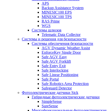
APS
Backup Assistance System
MINESIC100 EPS
MINESIC100 TPS
RAS Prime
WGS
Системы шлюзов
Telematic Data Collector
Системы и решения для безопасности
Системы обеспечения безопасности
AGV Dynamic Weather Assist
EnforceKey Single Door
Safe AGV Easy
Safe AGV Forklift
Safe Entry Exit
Safe Interlocking
Safe Linear Positioning
Safe Portal
Safe Robotics Area Protection
Safeguard Detector
Фотоэлектрические датчики Sick
Гибридные фотоэлектрические датчики
SimpleSense
SureSense
Многофункциональные фотоэлектрические