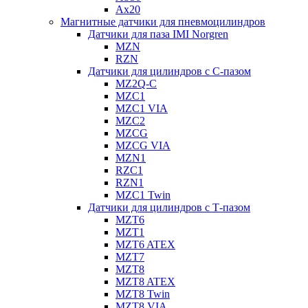
Ax20
Магнитные датчики для пневмоцилиндров
Датчики для паза IMI Norgren
MZN
RZN
Датчики для цилиндров с С-пазом
MZ2Q-C
MZC1
MZC1 VIA
MZC2
MZCG
MZCG VIA
MZN1
RZC1
RZN1
MZC1 Twin
Датчики для цилиндров с Т-пазом
MZT6
MZT1
MZT6 ATEX
MZT7
MZT8
MZT8 ATEX
MZT8 Twin
MZT8 VIA