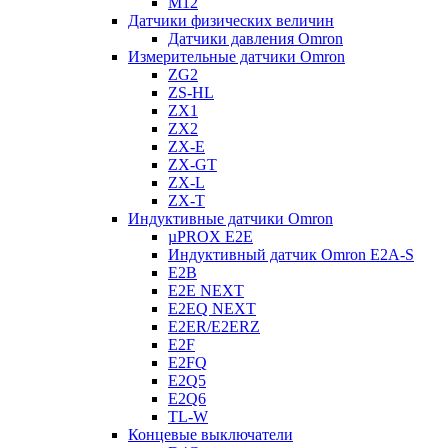
M12
Датчики физических величин
Датчики давления Omron
Измерительные датчики Omron
ZG2
ZS-HL
ZX1
ZX2
ZX-E
ZX-GT
ZX-L
ZX-T
Индуктивные датчики Omron
µPROX E2E
Индуктивный датчик Omron E2A-S
E2B
E2E NEXT
E2EQ NEXT
E2ER/E2ERZ
E2F
E2FQ
E2Q5
E2Q6
TL-W
Концевые выключатели