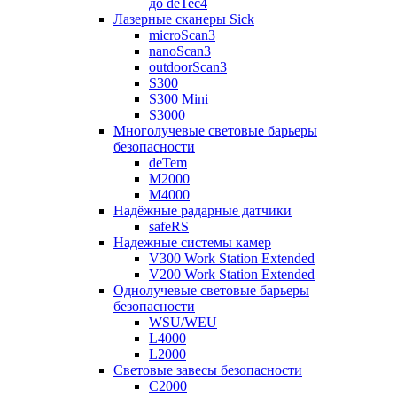
до deTec4
Лазерные сканеры Sick
microScan3
nanoScan3
outdoorScan3
S300
S300 Mini
S3000
Многолучевые световые барьеры
безопасности
deTem
M2000
M4000
Надёжные радарные датчики
safeRS
Надежные системы камер
V300 Work Station Extended
V200 Work Station Extended
Однолучевые световые барьеры
безопасности
WSU/WEU
L4000
L2000
Световые завесы безопасности
C2000