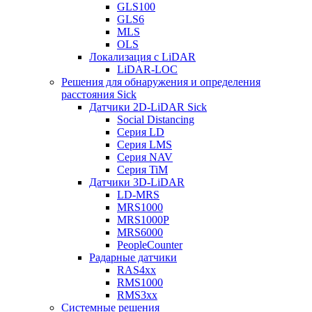
GLS100
GLS6
MLS
OLS
Локализация с LiDAR
LiDAR-LOC
Решения для обнаружения и определения
расстояния Sick
Датчики 2D-LiDAR Sick
Social Distancing
Серия LD
Серия LMS
Серия NAV
Серия TiM
Датчики 3D-LiDAR
LD-MRS
MRS1000
MRS1000P
MRS6000
PeopleCounter
Радарные датчики
RAS4xx
RMS1000
RMS3xx
Системные решения