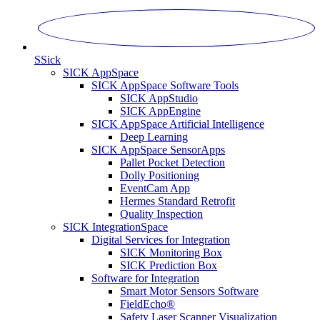
S
Sick
SICK AppSpace
SICK AppSpace Software Tools
SICK AppStudio
SICK AppEngine
SICK AppSpace Artificial Intelligence
Deep Learning
SICK AppSpace SensorApps
Pallet Pocket Detection
Dolly Positioning
EventCam App
Hermes Standard Retrofit
Quality Inspection
SICK IntegrationSpace
Digital Services for Integration
SICK Monitoring Box
SICK Prediction Box
Software for Integration
Smart Motor Sensors Software
FieldEcho®
Safety Laser Scanner Visualization