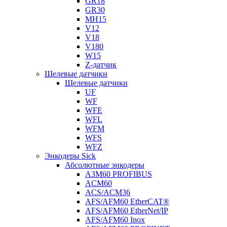
GR18
GR30
MH15
V12
V18
V180
W15
Z-датчик
Щелевые датчики
Щелевые датчики
UF
WF
WFE
WFL
WFM
WFS
WFZ
Энкодеры Sick
Абсолютные энкодеры
A3M60 PROFIBUS
ACM60
ACS/ACM36
AFS/AFM60 EtherCAT®
AFS/AFM60 EtherNet/IP
AFS/AFM60 Inox