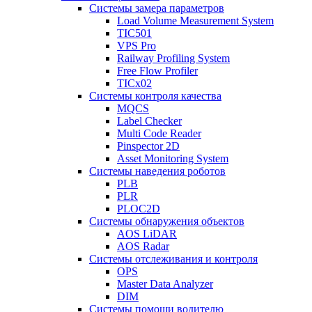
Системы замера параметров
Load Volume Measurement System
TIC501
VPS Pro
Railway Profiling System
Free Flow Profiler
TICx02
Системы контроля качества
MQCS
Label Checker
Multi Code Reader
Pinspector 2D
Asset Monitoring System
Системы наведения роботов
PLB
PLR
PLOC2D
Системы обнаружения объектов
AOS LiDAR
AOS Radar
Системы отслеживания и контроля
OPS
Master Data Analyzer
DIM
Системы помощи водителю