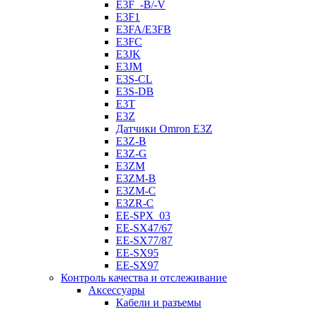
E3F_-B/-V
E3F1
E3FA/E3FB
E3FC
E3JK
E3JM
E3S-CL
E3S-DB
E3T
E3Z
Датчики Omron E3Z
E3Z-B
E3Z-G
E3ZM
E3ZM-B
E3ZM-C
E3ZR-C
EE-SPX_03
EE-SX47/67
EE-SX77/87
EE-SX95
EE-SX97
Контроль качества и отслеживание
Аксессуары
Кабели и разъемы