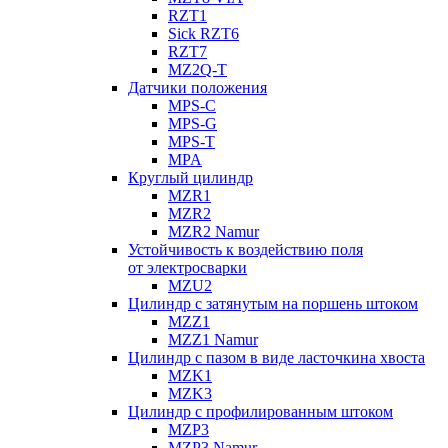
RZT1
Sick RZT6
RZT7
MZ2Q-T
Датчики положения
MPS-C
MPS-G
MPS-T
MPA
Круглый цилиндр
MZR1
MZR2
MZR2 Namur
Устойчивость к воздействию поля
от электросварки
MZU2
Цилиндр с затянутым на поршень штоком
MZZ1
MZZ1 Namur
Цилиндр с пазом в виде ласточкина хвоста
MZK1
MZK3
Цилиндр с профилированным штоком
MZP3
MZP3 Namur