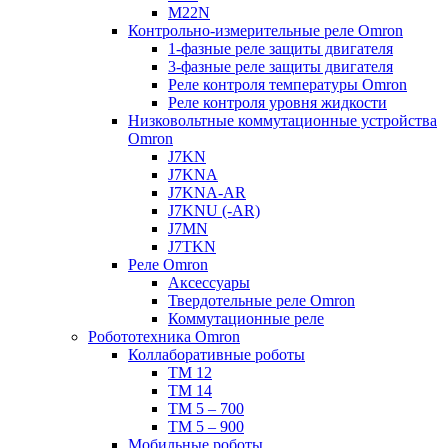
M22N
Контрольно-измерительные реле Omron
1-фазные реле защиты двигателя
3-фазные реле защиты двигателя
Реле контроля температуры Omron
Реле контроля уровня жидкости
Низковольтные коммутационные устройства
Omron
J7KN
J7KNA
J7KNA-AR
J7KNU (-AR)
J7MN
J7TKN
Реле Omron
Аксессуары
Твердотельные реле Omron
Коммутационные реле
Робототехника Omron
Коллаборативные роботы
TM 12
TM 14
TM 5 – 700
TM 5 – 900
Мобильные роботы