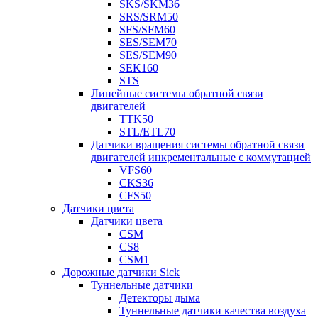
SKS/SKM36
SRS/SRM50
SFS/SFM60
SES/SEM70
SES/SEM90
SEK160
STS
Линейные системы обратной связи
двигателей
TTK50
STL/ETL70
Датчики вращения системы обратной связи
двигателей инкрементальные с коммутацией
VFS60
CKS36
CFS50
Датчики цвета
Датчики цвета
CSM
CS8
CSM1
Дорожные датчики Sick
Туннельные датчики
Детекторы дыма
Туннельные датчики качества воздуха