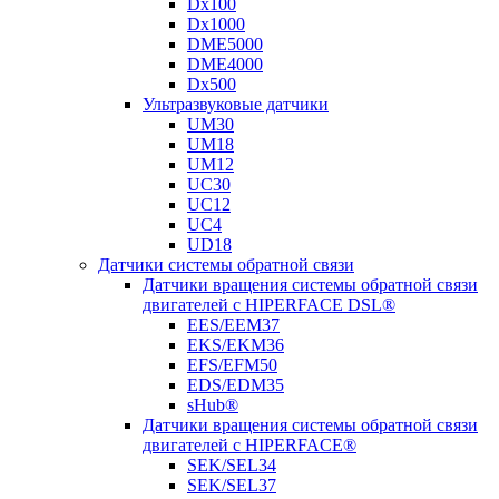
Dx100
Dx1000
DME5000
DME4000
Dx500
Ультразвуковые датчики
UM30
UM18
UM12
UC30
UC12
UC4
UD18
Датчики системы обратной связи
Датчики вращения системы обратной связи
двигателей с HIPERFACE DSL®
EES/EEM37
EKS/EKM36
EFS/EFM50
EDS/EDM35
sHub®
Датчики вращения системы обратной связи
двигателей с HIPERFACE®
SEK/SEL34
SEK/SEL37