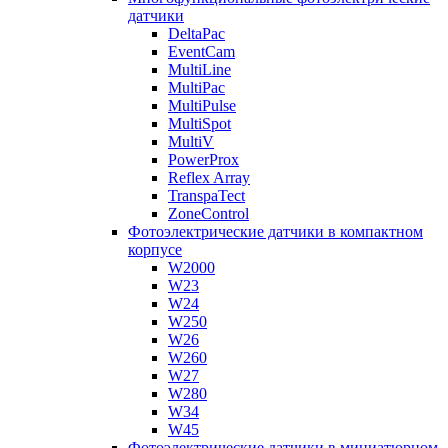
датчики
DeltaPac
EventCam
MultiLine
MultiPac
MultiPulse
MultiSpot
MultiV
PowerProx
Reflex Array
TranspaTect
ZoneControl
Фотоэлектрические датчики в компактном
корпусе
W2000
W23
W24
W250
W26
W260
W27
W280
W34
W45
Фотоэлектрические датчики в миниатюрном