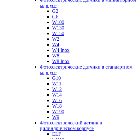
корпусе
G2
G6
W100
W130
W150
W2
W4
W4 Inox
W8
W8 Inox
Фотоэлектрические датчики в стандартном
корпусе
G10
W11
W12
W14
W16
W18
W190
W9
Фотоэлектрический датчик в
цилиндрическом корпусе
ELF