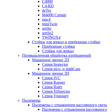
C4000
C4-RD
deTec
M4000 Curtain
mac4
miniTwin
senSe
senSe2
TWINOX4
Стойки для зеркал и приборные стойки
Приборные стойки
Стойки для зеркал
Промышленная обработка изображений
Машинное зрение 2D
Серия Inspector
Серия pico- и midiCam
Машинное зрение 3D
Серия IVC
Серия Ranger
Серия Ruler
Серия TriSpector
Серия Visionary
Пылемеры
Пылемеры с отражением рассеянного света
Пылемеры с отражением рассеянного