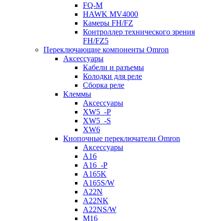
FQ-M
HAWK MV4000
Камеры FH/FZ
Контроллер технического зрения
FH/FZ5
Переключающие компоненты Omron
Аксессуары
Кабели и разъемы
Колодки для реле
Сборка реле
Клеммы
Аксессуары
XW5_-P
XW5_-S
XW6
Кнопочные переключатели Omron
Аксессуары
A16
A16_-P
A165K
A165S/W
A22N
A22NK
A22NS/W
M16