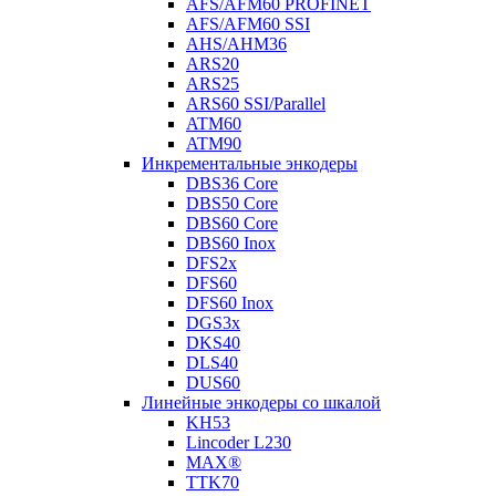
AFS/AFM60 PROFINET
AFS/AFM60 SSI
AHS/AHM36
ARS20
ARS25
ARS60 SSI/Parallel
ATM60
ATM90
Инкрементальные энкодеры
DBS36 Core
DBS50 Core
DBS60 Core
DBS60 Inox
DFS2x
DFS60
DFS60 Inox
DGS3x
DKS40
DLS40
DUS60
Линейные энкодеры со шкалой
KH53
Lincoder L230
MAX®
TTK70