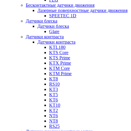
Бесконтактные датчики движения
Лазерные поверхностные датчики движения
SPEETEC 1D
Датчики блеска
Датчики блеска
Glare
Датчики контраста
Датчики контраста
KTL180
KTS Core
KTS Prime
KTX Prime
KTM Core
KTM Prime
KT8
RS10
KT3
KT5
KT6
KT10
KT2
NT6
NT8
RS25