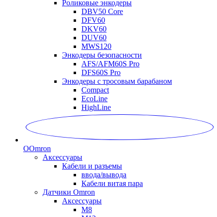
Роликовые энкодеры
DBV50 Core
DFV60
DKV60
DUV60
MWS120
Энкодеры безопасности
AFS/AFM60S Pro
DFS60S Pro
Энкодеры с тросовым барабаном
Compact
EcoLine
HighLine
O
Omron
Аксессуары
Кабели и разъемы
ввода/вывода
Кабели витая пара
Датчики Omron
Аксессуары
M8