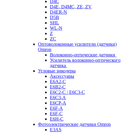
D4C
D4E, D4MC, ZE, ZV
D4ER-N
D5B
SHL
WL-N
Z
ZC
Оптоволоконные усилители (датчики)
Omron
Волоконно-оптические датчики
Усилитель волоконно-оптического
датчика
Угловые энкодеры
Аксессуары
E6A2-C
E6B2-C
E6C2-C / E6C3-C
E6C3-A
E6CP-A
E6F-A
E6F-C
E6H-C
Фотоэлектрические датчики Omron
E3AS