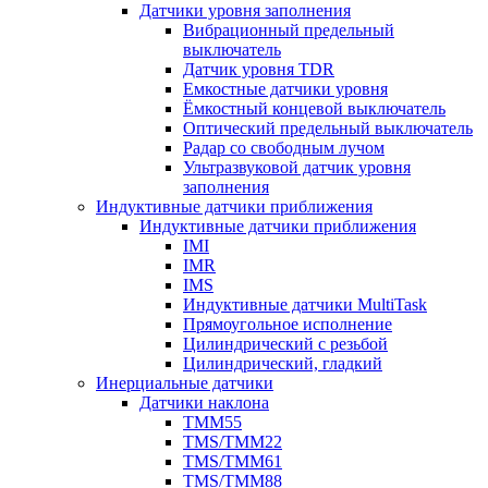
Датчики уровня заполнения
Вибрационный предельный
выключатель
Датчик уровня TDR
Емкостные датчики уровня
Ёмкостный концевой выключатель
Оптический предельный выключатель
Радар со свободным лучом
Ультразвуковой датчик уровня
заполнения
Индуктивные датчики приближения
Индуктивные датчики приближения
IMI
IMR
IMS
Индуктивные датчики MultiTask
Прямоугольное исполнение
Цилиндрический с резьбой
Цилиндрический, гладкий
Инерциальные датчики
Датчики наклона
TMM55
TMS/TMM22
TMS/TMM61
TMS/TMM88