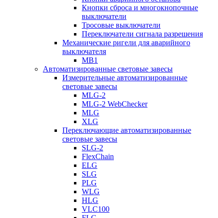
Кнопки сброса и многокнопочные
выключатели
Тросовые выключатели
Переключатели сигнала разрешения
Механические ригели для аварийного
выключателя
MB1
Автоматизированные световые завесы
Измерительные автоматизированные
световые завесы
MLG-2
MLG-2 WebChecker
MLG
XLG
Переключающие автоматизированные
световые завесы
SLG-2
FlexChain
ELG
SLG
PLG
WLG
HLG
VLC100
FLG