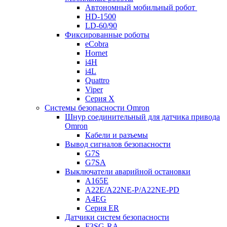
Автономный мобильный робот
HD-1500
LD-60/90
Фиксированные роботы
eCobra
Hornet
i4H
i4L
Quattro
Viper
Серия X
Системы безопасности Omron
Шнур соединительный для датчика привода
Omron
Кабели и разъемы
Вывод сигналов безопасности
G7S
G7SA
Выключатели аварийной остановки
A165E
A22E/A22NE-P/A22NE-PD
A4EG
Серия ER
Датчики систем безопасности
F3SG-RA