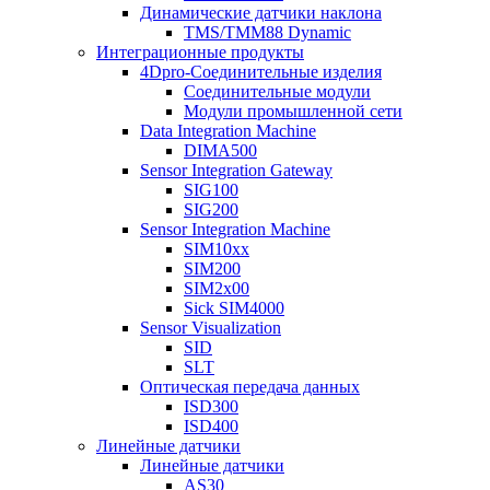
Динамические датчики наклона
TMS/TMM88 Dynamic
Интеграционные продукты
4Dpro-Соединительные изделия
Соединительные модули
Модули промышленной сети
Data Integration Machine
DIMA500
Sensor Integration Gateway
SIG100
SIG200
Sensor Integration Machine
SIM10xx
SIM200
SIM2x00
Sick SIM4000
Sensor Visualization
SID
SLT
Оптическая передача данных
ISD300
ISD400
Линейные датчики
Линейные датчики
AS30