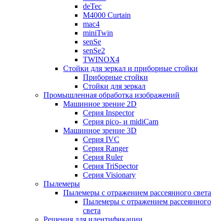
deTec
M4000 Curtain
mac4
miniTwin
senSe
senSe2
TWINOX4
Стойки для зеркал и приборные стойки
Приборные стойки
Стойки для зеркал
Промышленная обработка изображений
Машинное зрение 2D
Серия Inspector
Серия pico- и midiCam
Машинное зрение 3D
Серия IVC
Серия Ranger
Серия Ruler
Серия TriSpector
Серия Visionary
Пылемеры
Пылемеры с отражением рассеянного света
Пылемеры с отражением рассеянного
света
Решения для идентификации