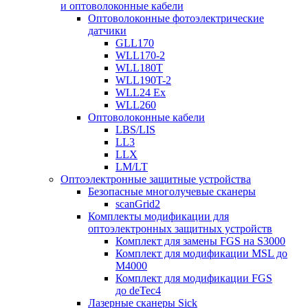
и оптоволоконные кабели
Оптоволоконные фотоэлектрические
датчики
GLL170
WLL170-2
WLL180T
WLL190T-2
WLL24 Ex
WLL260
Оптоволоконные кабели
LBS/LIS
LL3
LLX
LM/LT
Оптоэлектронные защитные устройства
Безопасные многолучевые сканеры
scanGrid2
Комплекты модификации для
оптоэлектронных защитных устройств
Комплект для замены FGS на S3000
Комплект для модификации MSL до
M4000
Комплект для модификации FGS
до deTec4
Лазерные сканеры Sick