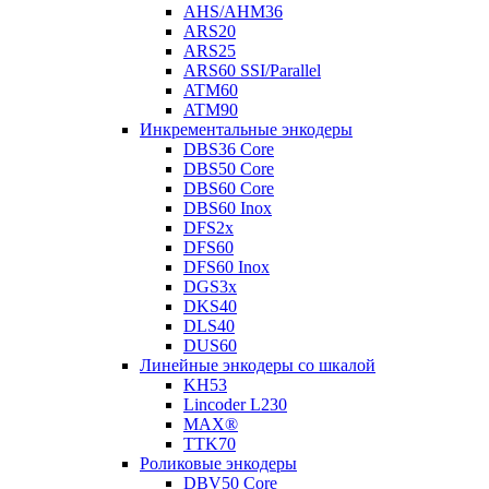
AHS/AHM36
ARS20
ARS25
ARS60 SSI/Parallel
ATM60
ATM90
Инкрементальные энкодеры
DBS36 Core
DBS50 Core
DBS60 Core
DBS60 Inox
DFS2x
DFS60
DFS60 Inox
DGS3x
DKS40
DLS40
DUS60
Линейные энкодеры со шкалой
KH53
Lincoder L230
MAX®
TTK70
Роликовые энкодеры
DBV50 Core