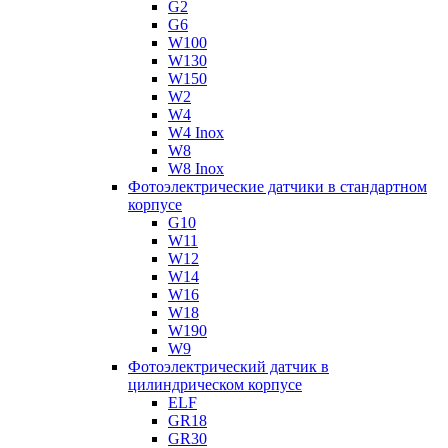
G2
G6
W100
W130
W150
W2
W4
W4 Inox
W8
W8 Inox
Фотоэлектрические датчики в стандартном
корпусе
G10
W11
W12
W14
W16
W18
W190
W9
Фотоэлектрический датчик в
цилиндрическом корпусе
ELF
GR18
GR30