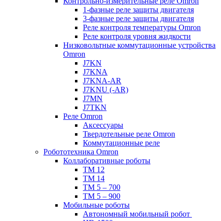
Контрольно-измерительные реле Omron
1-фазные реле защиты двигателя
3-фазные реле защиты двигателя
Реле контроля температуры Omron
Реле контроля уровня жидкости
Низковольтные коммутационные устройства
Omron
J7KN
J7KNA
J7KNA-AR
J7KNU (-AR)
J7MN
J7TKN
Реле Omron
Аксессуары
Твердотельные реле Omron
Коммутационные реле
Робототехника Omron
Коллаборативные роботы
TM 12
TM 14
TM 5 – 700
TM 5 – 900
Мобильные роботы
Автономный мобильный робот