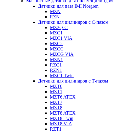
Магнитные датчики для пневмоцилиндров
Датчики для паза IMI Norgren
MZN
RZN
Датчики для цилиндров с С-пазом
MZ2Q-C
MZC1
MZC1 VIA
MZC2
MZCG
MZCG VIA
MZN1
RZC1
RZN1
MZC1 Twin
Датчики для цилиндров с Т-пазом
MZT6
MZT1
MZT6 ATEX
MZT7
MZT8
MZT8 ATEX
MZT8 Twin
MZT8 VIA
RZT1