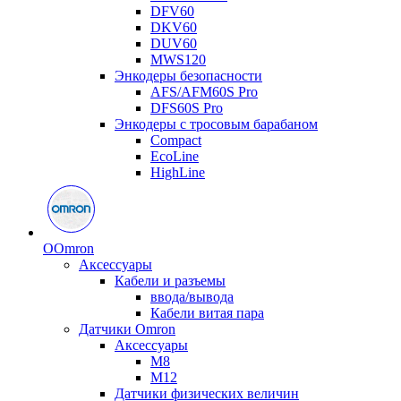
DFV60
DKV60
DUV60
MWS120
Энкодеры безопасности
AFS/AFM60S Pro
DFS60S Pro
Энкодеры с тросовым барабаном
Compact
EcoLine
HighLine
O
Omron
Аксессуары
Кабели и разъемы
ввода/вывода
Кабели витая пара
Датчики Omron
Аксессуары
M8
M12
Датчики физических величин