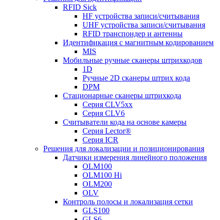
RFID Sick
HF устройства записи/считывания
UHF устройства записи/считывания
RFID транспондер и антенны
Идентификация с магнитным кодированием
MIS
Мобильные ручные сканеры штрихкодов
1D
Ручные 2D сканеры штрих кода
DPM
Стационарные сканеры штрихкода
Серия CLV5xx
Серия CLV6
Считыватели кода на основе камеры
Серия Lector®
Серия ICR
Решения для локализации и позиционирования
Датчики измерения линейного положения
OLM100
OLM100 Hi
OLM200
OLV
Контроль полосы и локализация сетки
GLS100
GLS6