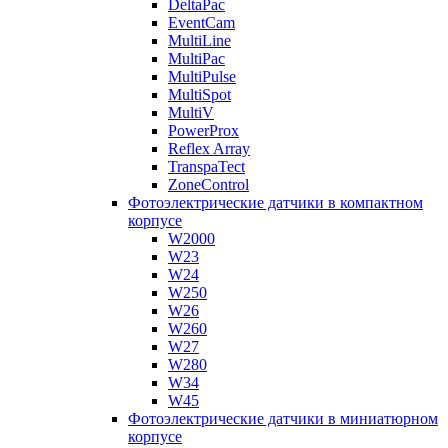
DeltaPac
EventCam
MultiLine
MultiPac
MultiPulse
MultiSpot
MultiV
PowerProx
Reflex Array
TranspaTect
ZoneControl
Фотоэлектрические датчики в компактном
корпусе
W2000
W23
W24
W250
W26
W260
W27
W280
W34
W45
Фотоэлектрические датчики в миниатюрном
корпусе