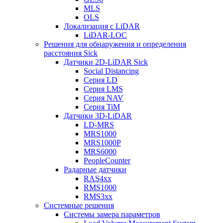
MLS
OLS
Локализация с LiDAR
LiDAR-LOC
Решения для обнаружения и определения
расстояния Sick
Датчики 2D-LiDAR Sick
Social Distancing
Серия LD
Серия LMS
Серия NAV
Серия TiM
Датчики 3D-LiDAR
LD-MRS
MRS1000
MRS1000P
MRS6000
PeopleCounter
Радарные датчики
RAS4xx
RMS1000
RMS3xx
Системные решения
Системы замера параметров