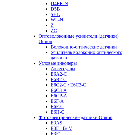
D4ER-N
D5B
SHL
WL-N
Z
ZC
Оптоволоконные усилители (датчики)
Omron
Волоконно-оптические датчики
Усилитель волоконно-оптического
датчика
Угловые энкодеры
Аксессуары
E6A2-C
E6B2-C
E6C2-C / E6C3-C
E6C3-A
E6CP-A
E6F-A
E6F-C
E6H-C
Фотоэлектрические датчики Omron
E3AS
E3F_-B/-V
E3F1