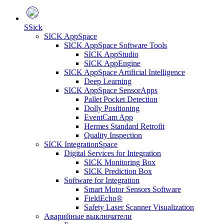
S
Sick
SICK AppSpace
SICK AppSpace Software Tools
SICK AppStudio
SICK AppEngine
SICK AppSpace Artificial Intelligence
Deep Learning
SICK AppSpace SensorApps
Pallet Pocket Detection
Dolly Positioning
EventCam App
Hermes Standard Retrofit
Quality Inspection
SICK IntegrationSpace
Digital Services for Integration
SICK Monitoring Box
SICK Prediction Box
Software for Integration
Smart Motor Sensors Software
FieldEcho®
Safety Laser Scanner Visualization
Аварийные выключатели