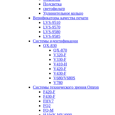
Подсветка
светофильтр
Удлинительное кольцо
Верификаторы качества печати
LVS-9510
LVS-9570
LVS-9580
LVS-9585
Системы идентификации
QX-830
QX-870
V320-F
V330-F
V410-H
V420-F
V430-F
V680/V680S
V780
Системы технического зрения Omron
F420-F
F430-F
FHV7
FQ2
FQ-M
HAWK MV4000