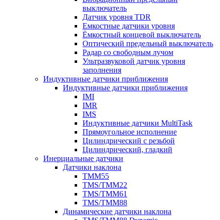
выключатель
Датчик уровня TDR
Емкостные датчики уровня
Ёмкостный концевой выключатель
Оптический предельный выключатель
Радар со свободным лучом
Ультразвуковой датчик уровня
заполнения
Индуктивные датчики приближения
Индуктивные датчики приближения
IMI
IMR
IMS
Индуктивные датчики MultiTask
Прямоугольное исполнение
Цилиндрический с резьбой
Цилиндрический, гладкий
Инерциальные датчики
Датчики наклона
TMM55
TMS/TMM22
TMS/TMM61
TMS/TMM88
Динамические датчики наклона