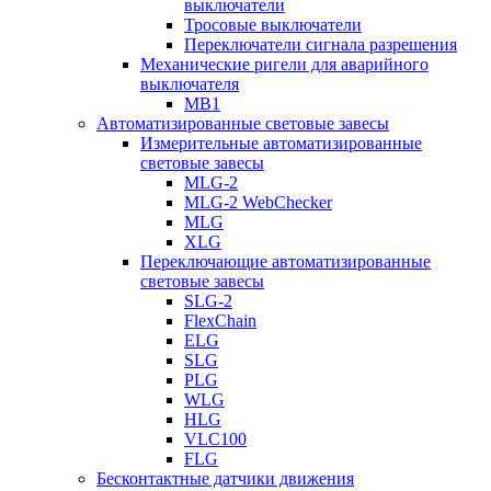
выключатели
Тросовые выключатели
Переключатели сигнала разрешения
Механические ригели для аварийного
выключателя
MB1
Автоматизированные световые завесы
Измерительные автоматизированные
световые завесы
MLG-2
MLG-2 WebChecker
MLG
XLG
Переключающие автоматизированные
световые завесы
SLG-2
FlexChain
ELG
SLG
PLG
WLG
HLG
VLC100
FLG
Бесконтактные датчики движения