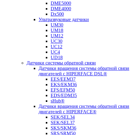
DME5000
DME4000
Dx500
Ультразвуковые датчики
UM30
UM18
UM12
UC30
UC12
UC4
UD18
Датчики системы обратной связи
Датчики вращения системы обратной связи
двигателей с HIPERFACE DSL®
EES/EEM37
EKS/EKM36
EFS/EFM50
EDS/EDM35
sHub®
Датчики вращения системы обратной связи
двигателей с HIPERFACE®
SEK/SEL34
SEK/SEL37
SKS/SKM36
SRS/SRM50