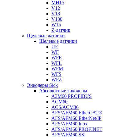
MH15
V12
V18
V180
W15
Z-датчик
Щелевые датчики
Щелевые датчики
UF
WF
WFE
WFL
WFM
WFS
WFZ
Энкодеры Sick
Абсолютные энкодеры
A3M60 PROFIBUS
ACM60
ACS/ACM36
AFS/AFM60 EtherCAT®
AFS/AFM60 EtherNet/IP
AFS/AFM60 Inox
AFS/AFM60 PROFINET
AFS/AFM60 SSI