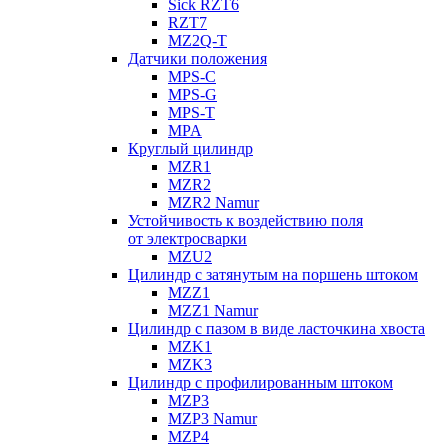
Sick RZT6
RZT7
MZ2Q-T
Датчики положения
MPS-C
MPS-G
MPS-T
MPA
Круглый цилиндр
MZR1
MZR2
MZR2 Namur
Устойчивость к воздействию поля
от электросварки
MZU2
Цилиндр с затянутым на поршень штоком
MZZ1
MZZ1 Namur
Цилиндр с пазом в виде ласточкина хвоста
MZK1
MZK3
Цилиндр с профилированным штоком
MZP3
MZP3 Namur
MZP4