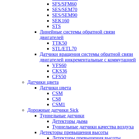
SFS/SFM60
SES/SEM70
SES/SEM90
SEK160
STS
Линейные системы обратной связи
двигателей
TTK50
STL/ETL70
Датчики вращения системы обратной связи
двигателей инкрементальные с коммутацией
VFS60
CKS36
CFS50
Датчики цвета
Датчики цвета
CSM
CS8
CSM1
Дорожные датчики Sick
Туннельные датчики
Детекторы дыма
Туннельные датчики качества воздуха
Детекторы превышения высоты
Детекторы превышения высоты