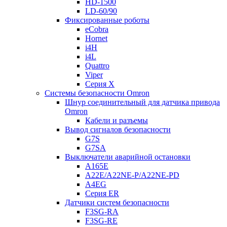
HD-1500
LD-60/90
Фиксированные роботы
eCobra
Hornet
i4H
i4L
Quattro
Viper
Серия X
Системы безопасности Omron
Шнур соединительный для датчика привода
Omron
Кабели и разъемы
Вывод сигналов безопасности
G7S
G7SA
Выключатели аварийной остановки
A165E
A22E/A22NE-P/A22NE-PD
A4EG
Серия ER
Датчики систем безопасности
F3SG-RA
F3SG-RE