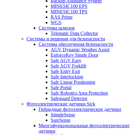
Backup Assistance System
MINESIC100 EPS
MINESIC100 TPS
RAS Prime
WGS
Системы шлюзов
Telematic Data Collector
Системы и решения для безопасности
Системы обеспечения безопасности
AGV Dynamic Weather Assist
EnforceKey Single Door
Safe AGV Easy
Safe AGV Forklift
Safe Entry Exit
Safe Interlocking
Safe Linear Positioning
Safe Portal
Safe Robotics Area Protection
Safeguard Detector
Фотоэлектрические датчики Sick
Гибридные фотоэлектрические датчики
SimpleSense
SureSense
Многофункциональные фотоэлектрические
датчики