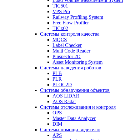
Load Volume Measurement System
TIC501
VPS Pro
Railway Profiling System
Free Flow Profiler
TICx02
Системы контроля качества
MQCS
Label Checker
Multi Code Reader
Pinspector 2D
Asset Monitoring System
Системы наведения роботов
PLB
PLR
PLOC2D
Системы обнаружения объектов
AOS LiDAR
AOS Radar
Системы отслеживания и контроля
OPS
Master Data Analyzer
DIM
Системы помощи водителю
APS