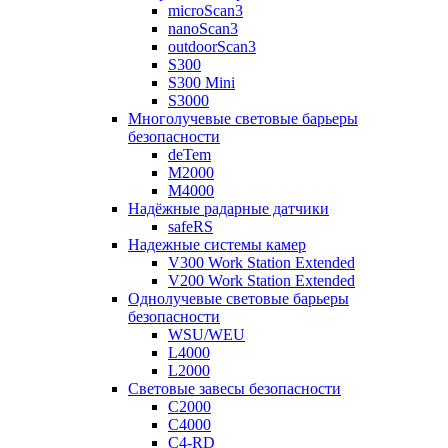
microScan3
nanoScan3
outdoorScan3
S300
S300 Mini
S3000
Многолучевые световые барьеры
безопасности
deTem
M2000
M4000
Надёжные радарные датчики
safeRS
Надежные системы камер
V300 Work Station Extended
V200 Work Station Extended
Однолучевые световые барьеры
безопасности
WSU/WEU
L4000
L2000
Световые завесы безопасности
C2000
C4000
C4-RD