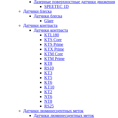
Лазерные поверхностные датчики движения
SPEETEC 1D
Датчики блеска
Датчики блеска
Glare
Датчики контраста
Датчики контраста
KTL180
KTS Core
KTS Prime
KTX Prime
KTM Core
KTM Prime
KT8
RS10
KT3
KT5
KT6
KT10
KT2
NT6
NT8
RS25
Датчики люминесцентных меток
Датчики люминесцентных меток