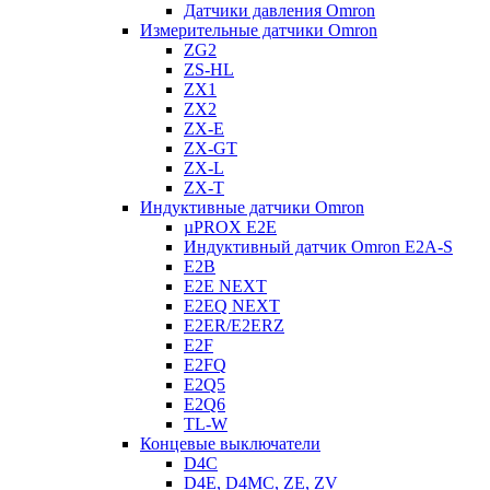
Датчики давления Omron
Измерительные датчики Omron
ZG2
ZS-HL
ZX1
ZX2
ZX-E
ZX-GT
ZX-L
ZX-T
Индуктивные датчики Omron
µPROX E2E
Индуктивный датчик Omron E2A-S
E2B
E2E NEXT
E2EQ NEXT
E2ER/E2ERZ
E2F
E2FQ
E2Q5
E2Q6
TL-W
Концевые выключатели
D4C
D4E, D4MC, ZE, ZV