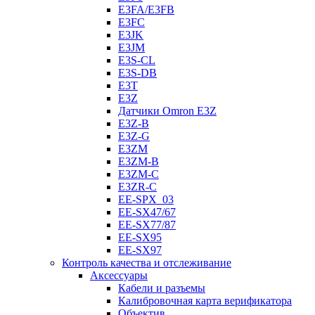
E3FA/E3FB
E3FC
E3JK
E3JM
E3S-CL
E3S-DB
E3T
E3Z
Датчики Omron E3Z
E3Z-B
E3Z-G
E3ZM
E3ZM-B
E3ZM-C
E3ZR-C
EE-SPX_03
EE-SX47/67
EE-SX77/87
EE-SX95
EE-SX97
Контроль качества и отслеживание
Аксессуары
Кабели и разъемы
Калибровочная карта верификатора
Объектив