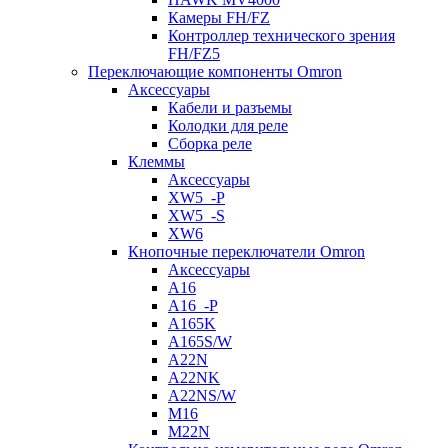
Камеры FH/FZ
Контроллер технического зрения
FH/FZ5
Переключающие компоненты Omron
Аксессуары
Кабели и разъемы
Колодки для реле
Сборка реле
Клеммы
Аксессуары
XW5_-P
XW5_-S
XW6
Кнопочные переключатели Omron
Аксессуары
A16
A16_-P
A165K
A165S/W
A22N
A22NK
A22NS/W
M16
M22N