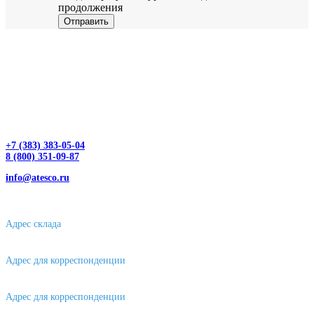
продолжения
Отправить
+7 (383) 383-05-04
8 (800) 351-09-87
info@atesco.ru
630032, г. Новосибирск, мкр. Горский 66, 2 этаж, оф. 2.28/2
Адрес склада
630088, г. Новосибирске, ул. Петухова, 63/4, ворота 16
Адрес для корреспонденции
656043, г. Барнаул, ул. Короленко, д. 105
Адрес для корреспонденции
644007, г. Омск, ул. Фрунзе, д. 101