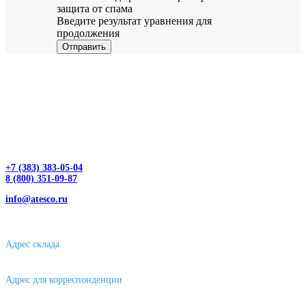
защита от спама
Введите результат уравнения для
продолжения
Отправить
+7 (383) 383-05-04
8 (800) 351-09-87
info@atesco.ru
630032, г. Новосибирск, мкр. Горский 66, 2 этаж, оф. 2.28/2
Адрес склада
630088, г. Новосибирске, ул. Петухова, 63/4, ворота 16
Адрес для корреспонденции
656043, г. Барнаул, ул. Короленко, д. 105