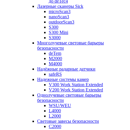
до deTec4
Лазерные сканеры Sick
microScan3
nanoScan3
outdoorScan3
S300
S300 Mini
S3000
Многолучевые световые барьеры
безопасности
deTem
M2000
M4000
Надёжные радарные датчики
safeRS
Надежные системы камер
V300 Work Station Extended
V200 Work Station Extended
Однолучевые световые барьеры
безопасности
WSU/WEU
L4000
L2000
Световые завесы безопасности
C2000