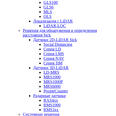
GLS100
GLS6
MLS
OLS
Локализация с LiDAR
LiDAR-LOC
Решения для обнаружения и определения
расстояния Sick
Датчики 2D-LiDAR Sick
Social Distancing
Серия LD
Серия LMS
Серия NAV
Серия TiM
Датчики 3D-LiDAR
LD-MRS
MRS1000
MRS1000P
MRS6000
PeopleCounter
Радарные датчики
RAS4xx
RMS1000
RMS3xx
Системные решения