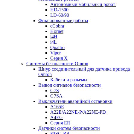
Автономный мобильный робот
HD-1500
LD-60/90
Фиксированные роботы
eCobra
Hornet
i4H
i4L
Quattro
Viper
Серия X
Системы безопасности Omron
Шнур соединительный для датчика привода
Omron
Кабели и разъемы
Вывод сигналов безопасности
G7S
G7SA
Выключатели аварийной остановки
A165E
A22E/A22NE-P/A22NE-PD
A4EG
Серия ER
Датчики систем безопасности
F3SG-RA