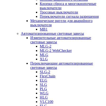
Кнопки сброса и многокнопочные
выключатели
Тросовые выключатели
Переключатели сигнала разрешения
Механические ригели для аварийного
выключателя
MB1
Автоматизированные световые завесы
Измерительные автоматизированные
световые завесы
MLG-2
MLG-2 WebChecker
MLG
XLG
Переключающие автоматизированные
световые завесы
SLG-2
FlexChain
ELG
SLG
PLG
WLG
HLG
VLC100
FLG