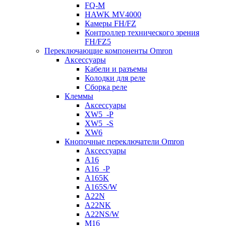
FQ-M
HAWK MV4000
Камеры FH/FZ
Контроллер технического зрения
FH/FZ5
Переключающие компоненты Omron
Аксессуары
Кабели и разъемы
Колодки для реле
Сборка реле
Клеммы
Аксессуары
XW5_-P
XW5_-S
XW6
Кнопочные переключатели Omron
Аксессуары
A16
A16_-P
A165K
A165S/W
A22N
A22NK
A22NS/W
M16