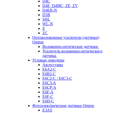
D4C
D4E, D4MC, ZE, ZV
D4ER-N
D5B
SHL
WL-N
Z
ZC
Оптоволоконные усилители (датчики)
Omron
Волоконно-оптические датчики
Усилитель волоконно-оптического
датчика
Угловые энкодеры
Аксессуары
E6A2-C
E6B2-C
E6C2-C / E6C3-C
E6C3-A
E6CP-A
E6F-A
E6F-C
E6H-C
Фотоэлектрические датчики Omron
E3AS