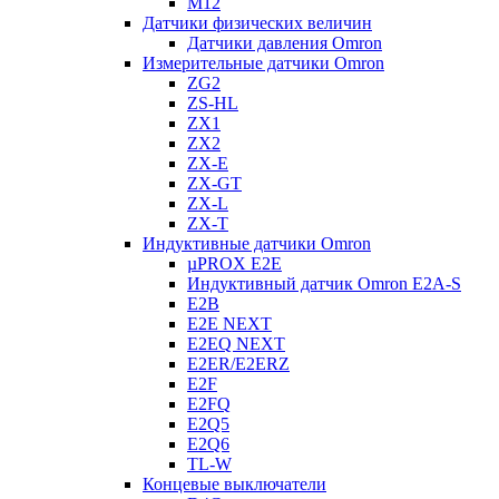
M12
Датчики физических величин
Датчики давления Omron
Измерительные датчики Omron
ZG2
ZS-HL
ZX1
ZX2
ZX-E
ZX-GT
ZX-L
ZX-T
Индуктивные датчики Omron
µPROX E2E
Индуктивный датчик Omron E2A-S
E2B
E2E NEXT
E2EQ NEXT
E2ER/E2ERZ
E2F
E2FQ
E2Q5
E2Q6
TL-W
Концевые выключатели