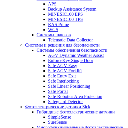
APS
Backup Assistance System
MINESIC100 EPS
MINESIC100 TPS
RAS Prime
WGS
Системы шлюзов
Telematic Data Collector
Системы и решения для безопасности
Системы обеспечения безопасности
AGV Dynamic Weather Assist
EnforceKey Single Door
Safe AGV Easy
Safe AGV Forklift
Safe Entry Exit
Safe Interlocking
Safe Linear Positioning
Safe Portal
Safe Robotics Area Protection
Safeguard Detector
Фотоэлектрические датчики Sick
Гибридные фотоэлектрические датчики
SimpleSense
SureSense
Многофункциональные фотоэлектрические