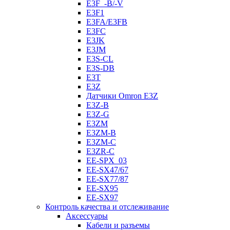
E3F_-B/-V
E3F1
E3FA/E3FB
E3FC
E3JK
E3JM
E3S-CL
E3S-DB
E3T
E3Z
Датчики Omron E3Z
E3Z-B
E3Z-G
E3ZM
E3ZM-B
E3ZM-C
E3ZR-C
EE-SPX_03
EE-SX47/67
EE-SX77/87
EE-SX95
EE-SX97
Контроль качества и отслеживание
Аксессуары
Кабели и разъемы