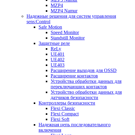
MZP4
MZP4 Namur
Надежные решения для систем управления
sens:Control
Safe Motion
Speed Monitor
Standstill Monitor
Защитные реле
ReLy
UE401
UE402
UE403
Расширение выходов для OSSD
Расширение контактов
Устройства обработки данных для
переключающих контактов
Устройство обработки данных для
датчиков безопасности
Контроллеры безопасности
Flexi Classic
Flexi Compact
Flexi Soft
Надежная цепь последовательного
включения