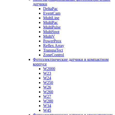
датчики
DeltaPac
EventCam
MultiLine
MultiPac
MultiPulse
MultiSpot
MultiV
PowerProx
Reflex Array
TranspaTect
ZoneControl
Фотоэлектрические датчики в компактном
корпусе
W2000
W23
W24
W250
W26
W260
W27
W280
W34
W45
Фотоэлектрические датчики в миниатюрном