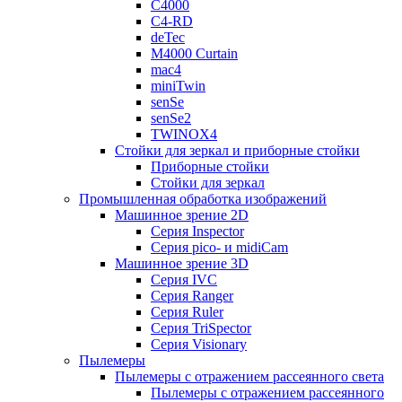
C4000
C4-RD
deTec
M4000 Curtain
mac4
miniTwin
senSe
senSe2
TWINOX4
Стойки для зеркал и приборные стойки
Приборные стойки
Стойки для зеркал
Промышленная обработка изображений
Машинное зрение 2D
Серия Inspector
Серия pico- и midiCam
Машинное зрение 3D
Серия IVC
Серия Ranger
Серия Ruler
Серия TriSpector
Серия Visionary
Пылемеры
Пылемеры с отражением рассеянного света
Пылемеры с отражением рассеянного