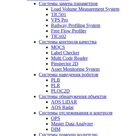
Системы замера параметров
Load Volume Measurement System
TIC501
VPS Pro
Railway Profiling System
Free Flow Profiler
TICx02
Системы контроля качества
MQCS
Label Checker
Multi Code Reader
Pinspector 2D
Asset Monitoring System
Системы наведения роботов
PLB
PLR
PLOC2D
Системы обнаружения объектов
AOS LiDAR
AOS Radar
Системы отслеживания и контроля
OPS
Master Data Analyzer
DIM
Системы помощи водителю