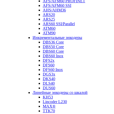
AFS/AFM60 PROFINET
AFS/AFM60 SSI
AHS/AHM36
ARS20
ARS25
ARS60 SSI/Parallel
ATM60
ATM90
Инкрементальные энкодеры
DBS36 Core
DBS50 Core
DBS60 Core
DBS60 Inox
DFS2x
DFS60
DFS60 Inox
DGS3x
DKS40
DLS40
DUS60
Линейные энкодеры со шкалой
KH53
Lincoder L230
MAX®
TTK70