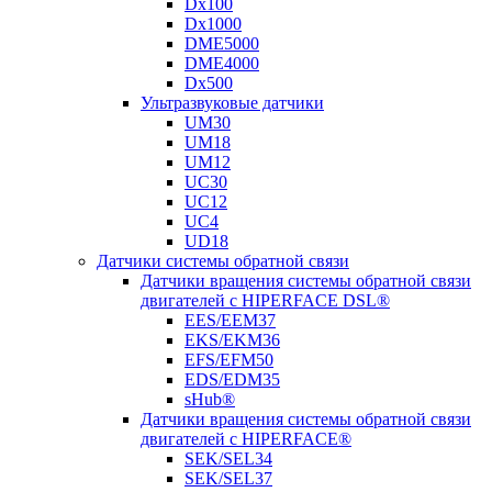
Dx100
Dx1000
DME5000
DME4000
Dx500
Ультразвуковые датчики
UM30
UM18
UM12
UC30
UC12
UC4
UD18
Датчики системы обратной связи
Датчики вращения системы обратной связи
двигателей с HIPERFACE DSL®
EES/EEM37
EKS/EKM36
EFS/EFM50
EDS/EDM35
sHub®
Датчики вращения системы обратной связи
двигателей с HIPERFACE®
SEK/SEL34
SEK/SEL37