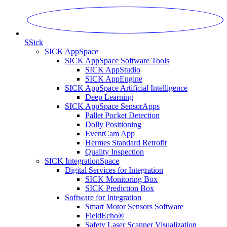
S
Sick
SICK AppSpace
SICK AppSpace Software Tools
SICK AppStudio
SICK AppEngine
SICK AppSpace Artificial Intelligence
Deep Learning
SICK AppSpace SensorApps
Pallet Pocket Detection
Dolly Positioning
EventCam App
Hermes Standard Retrofit
Quality Inspection
SICK IntegrationSpace
Digital Services for Integration
SICK Monitoring Box
SICK Prediction Box
Software for Integration
Smart Motor Sensors Software
FieldEcho®
Safety Laser Scanner Visualization