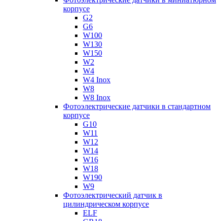
корпусе
G2
G6
W100
W130
W150
W2
W4
W4 Inox
W8
W8 Inox
Фотоэлектрические датчики в стандартном
корпусе
G10
W11
W12
W14
W16
W18
W190
W9
Фотоэлектрический датчик в
цилиндрическом корпусе
ELF