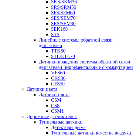
SKS/SKM36
SRS/SRM50
SFS/SFM60
SES/SEM70
SES/SEM90
SEK160
STS
Линейные системы обратной связи
двигателей
TTK50
STL/ETL70
Датчики вращения системы обратной связи
двигателей инкрементальные с коммутацией
VFS60
CKS36
CFS50
Датчики цвета
Датчики цвета
CSM
CS8
CSM1
Дорожные датчики Sick
Туннельные датчики
Детекторы дыма
Туннельные датчики качества воздуха