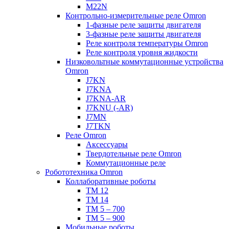
M22N
Контрольно-измерительные реле Omron
1-фазные реле защиты двигателя
3-фазные реле защиты двигателя
Реле контроля температуры Omron
Реле контроля уровня жидкости
Низковольтные коммутационные устройства
Omron
J7KN
J7KNA
J7KNA-AR
J7KNU (-AR)
J7MN
J7TKN
Реле Omron
Аксессуары
Твердотельные реле Omron
Коммутационные реле
Робототехника Omron
Коллаборативные роботы
TM 12
TM 14
TM 5 – 700
TM 5 – 900
Мобильные роботы