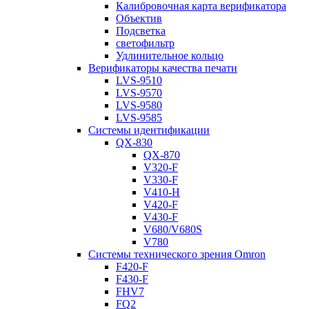
Калибровочная карта верификатора
Объектив
Подсветка
светофильтр
Удлинительное кольцо
Верификаторы качества печати
LVS-9510
LVS-9570
LVS-9580
LVS-9585
Системы идентификации
QX-830
QX-870
V320-F
V330-F
V410-H
V420-F
V430-F
V680/V680S
V780
Системы технического зрения Omron
F420-F
F430-F
FHV7
FQ2