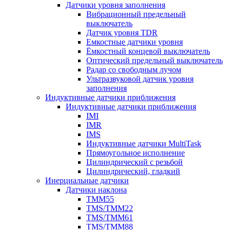
Датчики уровня заполнения
Вибрационный предельный
выключатель
Датчик уровня TDR
Емкостные датчики уровня
Ёмкостный концевой выключатель
Оптический предельный выключатель
Радар со свободным лучом
Ультразвуковой датчик уровня
заполнения
Индуктивные датчики приближения
Индуктивные датчики приближения
IMI
IMR
IMS
Индуктивные датчики MultiTask
Прямоугольное исполнение
Цилиндрический с резьбой
Цилиндрический, гладкий
Инерциальные датчики
Датчики наклона
TMM55
TMS/TMM22
TMS/TMM61
TMS/TMM88