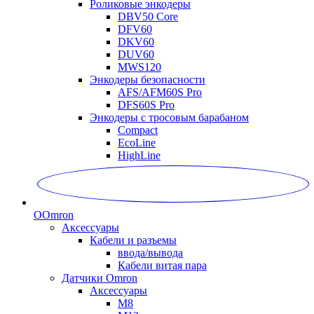
Роликовые энкодеры
DBV50 Core
DFV60
DKV60
DUV60
MWS120
Энкодеры безопасности
AFS/AFM60S Pro
DFS60S Pro
Энкодеры с тросовым барабаном
Compact
EcoLine
HighLine
O
Omron
Аксессуары
Кабели и разъемы
ввода/вывода
Кабели витая пара
Датчики Omron
Аксессуары
M8