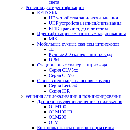
света
Решения для идентификации
RFID Sick
HF устройства записи/считывания
UHF устройства записи/считывания
RFID транспондер и антенны
Идентификация с магнитным кодированием
MIS
Мобильные ручные сканеры штрихкодов
1D
Ручные 2D сканеры штрих кода
DPM
Стационарные сканеры штрихкода
Серия CLV5xx
Серия CLV6
Считыватели кода на основе камеры
Серия Lector®
Серия ICR
Решения для локализации и позиционирования
Датчики измерения линейного положения
OLM100
OLM100 Hi
OLM200
OLV
Контроль полосы и локализация сетки