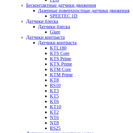
Бесконтактные датчики движения
Лазерные поверхностные датчики движения
SPEETEC 1D
Датчики блеска
Датчики блеска
Glare
Датчики контраста
Датчики контраста
KTL180
KTS Core
KTS Prime
KTX Prime
KTM Core
KTM Prime
KT8
RS10
KT3
KT5
KT6
KT10
KT2
NT6
NT8
RS25