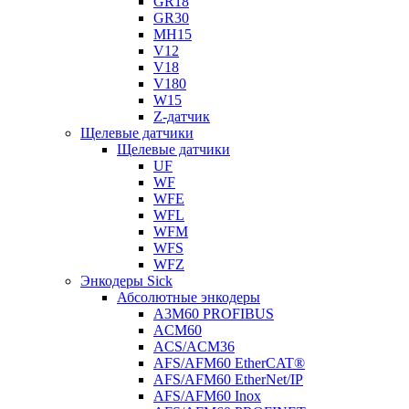
GR18
GR30
MH15
V12
V18
V180
W15
Z-датчик
Щелевые датчики
Щелевые датчики
UF
WF
WFE
WFL
WFM
WFS
WFZ
Энкодеры Sick
Абсолютные энкодеры
A3M60 PROFIBUS
ACM60
ACS/ACM36
AFS/AFM60 EtherCAT®
AFS/AFM60 EtherNet/IP
AFS/AFM60 Inox