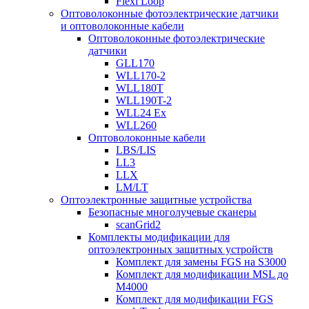
Flexi Loop
Оптоволоконные фотоэлектрические датчики
и оптоволоконные кабели
Оптоволоконные фотоэлектрические
датчики
GLL170
WLL170-2
WLL180T
WLL190T-2
WLL24 Ex
WLL260
Оптоволоконные кабели
LBS/LIS
LL3
LLX
LM/LT
Оптоэлектронные защитные устройства
Безопасные многолучевые сканеры
scanGrid2
Комплекты модификации для
оптоэлектронных защитных устройств
Комплект для замены FGS на S3000
Комплект для модификации MSL до
M4000
Комплект для модификации FGS