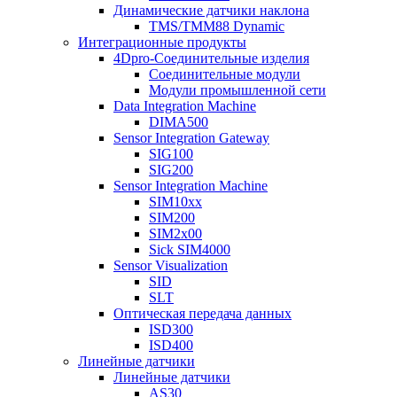
Динамические датчики наклона
TMS/TMM88 Dynamic
Интеграционные продукты
4Dpro-Соединительные изделия
Соединительные модули
Модули промышленной сети
Data Integration Machine
DIMA500
Sensor Integration Gateway
SIG100
SIG200
Sensor Integration Machine
SIM10xx
SIM200
SIM2x00
Sick SIM4000
Sensor Visualization
SID
SLT
Оптическая передача данных
ISD300
ISD400
Линейные датчики
Линейные датчики
AS30