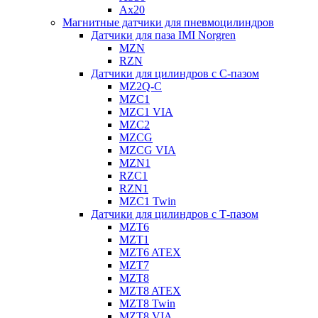
Ax20
Магнитные датчики для пневмоцилиндров
Датчики для паза IMI Norgren
MZN
RZN
Датчики для цилиндров с С-пазом
MZ2Q-C
MZC1
MZC1 VIA
MZC2
MZCG
MZCG VIA
MZN1
RZC1
RZN1
MZC1 Twin
Датчики для цилиндров с Т-пазом
MZT6
MZT1
MZT6 ATEX
MZT7
MZT8
MZT8 ATEX
MZT8 Twin
MZT8 VIA