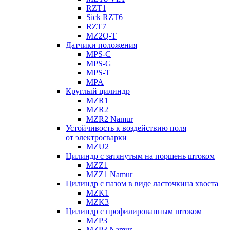
RZT1
Sick RZT6
RZT7
MZ2Q-T
Датчики положения
MPS-C
MPS-G
MPS-T
MPA
Круглый цилиндр
MZR1
MZR2
MZR2 Namur
Устойчивость к воздействию поля
от электросварки
MZU2
Цилиндр с затянутым на поршень штоком
MZZ1
MZZ1 Namur
Цилиндр с пазом в виде ласточкина хвоста
MZK1
MZK3
Цилиндр с профилированным штоком
MZP3
MZP3 Namur