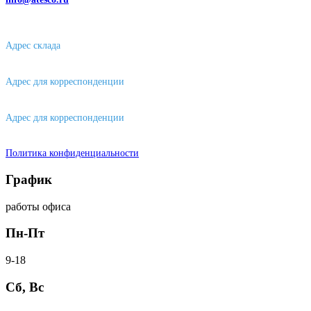
630032, г. Новосибирск, мкр. Горский 66, 2 этаж, оф. 2.28/2
Адрес склада
630088, г. Новосибирске, ул. Петухова, 63/4, ворота 16
Адрес для корреспонденции
656043, г. Барнаул, ул. Короленко, д. 105
Адрес для корреспонденции
644007, г. Омск, ул. Фрунзе, д. 101
Политика конфиденциальности
График
работы офиса
Пн-Пт
9-18
Сб, Вс