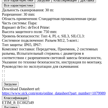
Все характеристики
Загрузки
Классификация
Доставка
Все характеристики
Дальность сканирования: 30 m:
Разрешение: 30 mm:
Область применения: Стандартная промышленная среда:
Часть системы: Пара:
Вариант deTec: deTec4 Prime:
Высота защитного поля: 750 mm:
Уровень безопасности: Тип 4, PL e, SIL3, SILCL3:
Системное подключение: Разъем M12, 5-конт.:
Тип защиты: IP65, IP67:
Комплект поставки: Передатчик, Приемник, 2 системных
разъема, Испытательный стержень с диаметром в
соответствии с разрешением световой завесы безопасности,
Указание по технике безопасности, инструкция по монтажу,
Руководство по эксплуатации для скачивания:
: :
: :
: :
Загрузки
Download Datasheet url:
https://www.sick.com/goto/online_datasheet?part_number=1079989
Классификация
ETIM_8:
EC002549
Доставка