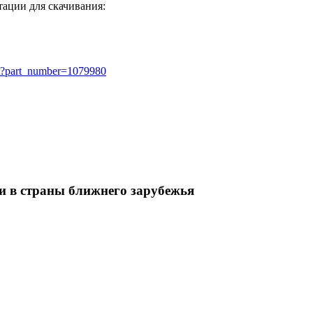
тации для скачивания:
et?part_number=1079980
и в страны ближнего зарубежья