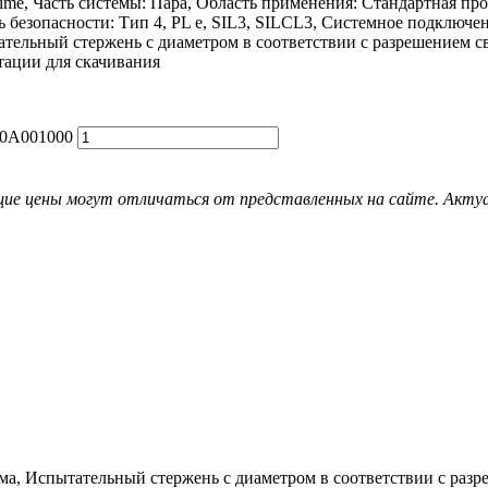
Prime, Часть системы: Пара, Область применения: Стандартная п
 безопасности: Тип 4, PL e, SIL3, SILCL3, Системное подключени
тельный стержень с диаметром в соответствии с разрешением св
тации для скачивания
30A001000
ие цены могут отличаться от представленных на сайте. Актуал
ма, Испытательный стержень с диаметром в соответствии с разр