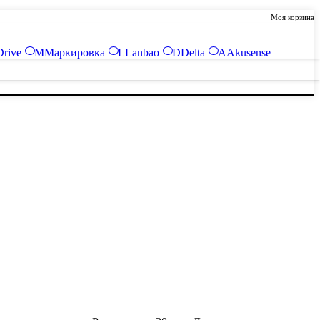
Моя корзина
Drive
М
Маркировка
L
Lanbao
D
Delta
A
Akusense