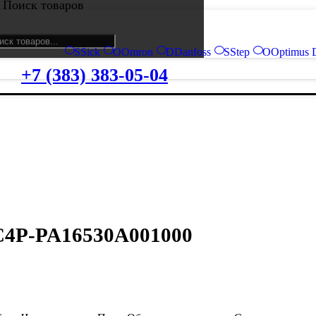
Поиск товаров
S
Sick
O
Omron
D
Danfoss
S
Step
O
Optimus 
+7 (383) 383-05-04
 C4P-PA16530A001000