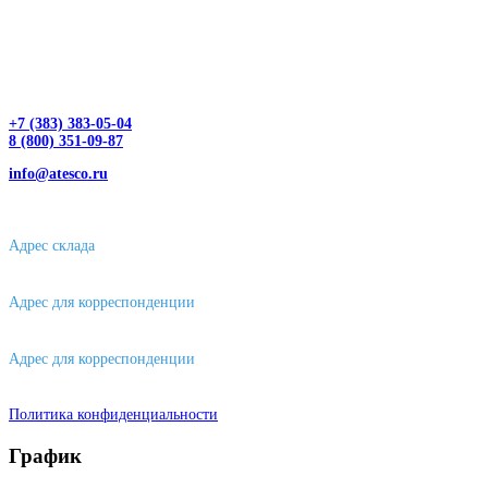
+7 (383) 383-05-04
8 (800) 351-09-87
info@atesco.ru
630032, г. Новосибирск, мкр. Горский 66, 2 этаж, оф. 2.28/2
Адрес склада
630088, г. Новосибирске, ул. Петухова, 63/4, ворота 16
Адрес для корреспонденции
656043, г. Барнаул, ул. Короленко, д. 105
Адрес для корреспонденции
644007, г. Омск, ул. Фрунзе, д. 101
Политика конфиденциальности
График