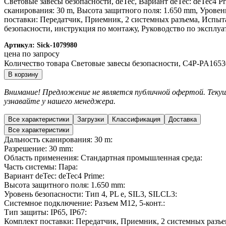
Световые завесы безопасности, deTec, Вариант deTec: deTec4 
сканирования: 30 m, Высота защитного поля: 1.650 mm, Уровень
поставки: Передатчик, Приемник, 2 системных разъема, Испыта
безопасности, инструкция по монтажу, Руководство по эксплуа
Артикул:
Sick-1079980
цена по запросу
Количество товара Световые завесы безопасности, C4P-PA165
В корзину
Внимание! Предложение не является публичной офертой. Текущ
узнавайте у нашего менеджера.
Все характеристики
Загрузки
Классификация
Доставка
Все характеристики
Дальность сканирования: 30 m:
Разрешение: 30 mm:
Область применения: Стандартная промышленная среда:
Часть системы: Пара:
Вариант deTec: deTec4 Prime:
Высота защитного поля: 1.650 mm:
Уровень безопасности: Тип 4, PL e, SIL3, SILCL3:
Системное подключение: Разъем M12, 5-конт.:
Тип защиты: IP65, IP67:
Комплект поставки: Передатчик, Приемник, 2 системных разъе