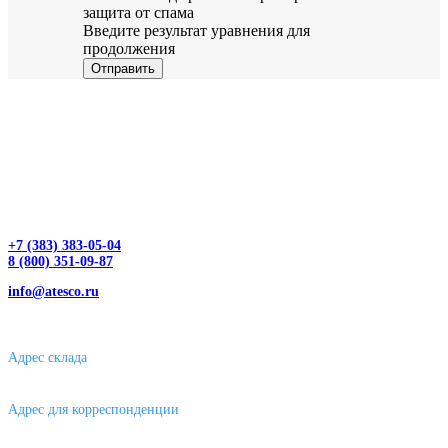
защита от спама
Введите результат уравнения для
продолжения
Отправить
+7 (383) 383-05-04
8 (800) 351-09-87
info@atesco.ru
630032, г. Новосибирск, мкр. Горский 66, 2 этаж, оф. 2.28/2
Адрес склада
630088, г. Новосибирске, ул. Петухова, 63/4, ворота 16
Адрес для корреспонденции
656043, г. Барнаул, ул. Короленко, д. 105