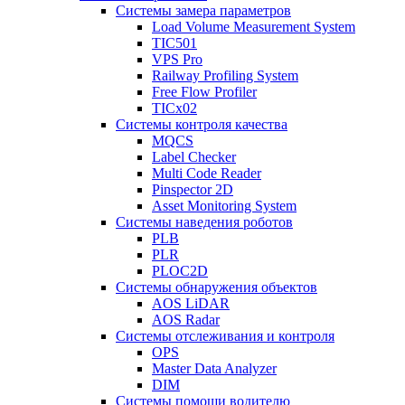
Системы замера параметров
Load Volume Measurement System
TIC501
VPS Pro
Railway Profiling System
Free Flow Profiler
TICx02
Системы контроля качества
MQCS
Label Checker
Multi Code Reader
Pinspector 2D
Asset Monitoring System
Системы наведения роботов
PLB
PLR
PLOC2D
Системы обнаружения объектов
AOS LiDAR
AOS Radar
Системы отслеживания и контроля
OPS
Master Data Analyzer
DIM
Системы помощи водителю