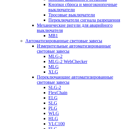
Кнопки сброса и многокнопочные
выключатели
Тросовые выключатели
Переключатели сигнала разрешения
Механические ригели для аварийного
выключателя
MB1
Автоматизированные световые завесы
Измерительные автоматизированные
световые завесы
MLG-2
MLG-2 WebChecker
MLG
XLG
Переключающие автоматизированные
световые завесы
SLG-2
FlexChain
ELG
SLG
PLG
WLG
HLG
VLC100
FLG