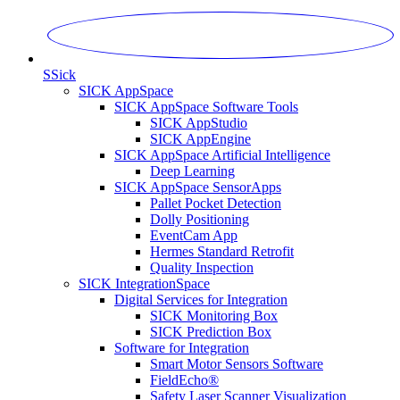
S
Sick
SICK AppSpace
SICK AppSpace Software Tools
SICK AppStudio
SICK AppEngine
SICK AppSpace Artificial Intelligence
Deep Learning
SICK AppSpace SensorApps
Pallet Pocket Detection
Dolly Positioning
EventCam App
Hermes Standard Retrofit
Quality Inspection
SICK IntegrationSpace
Digital Services for Integration
SICK Monitoring Box
SICK Prediction Box
Software for Integration
Smart Motor Sensors Software
FieldEcho®
Safety Laser Scanner Visualization