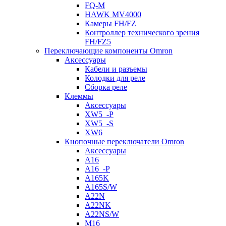
FQ-M
HAWK MV4000
Камеры FH/FZ
Контроллер технического зрения
FH/FZ5
Переключающие компоненты Omron
Аксессуары
Кабели и разъемы
Колодки для реле
Сборка реле
Клеммы
Аксессуары
XW5_-P
XW5_-S
XW6
Кнопочные переключатели Omron
Аксессуары
A16
A16_-P
A165K
A165S/W
A22N
A22NK
A22NS/W
M16