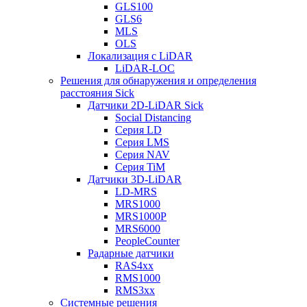
GLS100
GLS6
MLS
OLS
Локализация с LiDAR
LiDAR-LOC
Решения для обнаружения и определения
расстояния Sick
Датчики 2D-LiDAR Sick
Social Distancing
Серия LD
Серия LMS
Серия NAV
Серия TiM
Датчики 3D-LiDAR
LD-MRS
MRS1000
MRS1000P
MRS6000
PeopleCounter
Радарные датчики
RAS4xx
RMS1000
RMS3xx
Системные решения