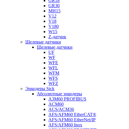
GR18
GR30
MH15
V12
V18
V180
W15
Z-датчик
Щелевые датчики
Щелевые датчики
UF
WF
WFE
WFL
WFM
WFS
WFZ
Энкодеры Sick
Абсолютные энкодеры
A3M60 PROFIBUS
ACM60
ACS/ACM36
AFS/AFM60 EtherCAT®
AFS/AFM60 EtherNet/IP
AFS/AFM60 Inox