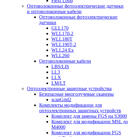
Flexi Loop
Оптоволоконные фотоэлектрические датчики
и оптоволоконные кабели
Оптоволоконные фотоэлектрические
датчики
GLL170
WLL170-2
WLL180T
WLL190T-2
WLL24 Ex
WLL260
Оптоволоконные кабели
LBS/LIS
LL3
LLX
LM/LT
Оптоэлектронные защитные устройства
Безопасные многолучевые сканеры
scanGrid2
Комплекты модификации для
оптоэлектронных защитных устройств
Комплект для замены FGS на S3000
Комплект для модификации MSL до
M4000
Комплект для модификации FGS