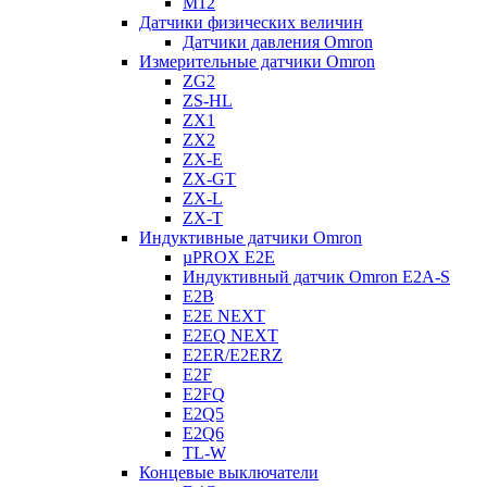
M12
Датчики физических величин
Датчики давления Omron
Измерительные датчики Omron
ZG2
ZS-HL
ZX1
ZX2
ZX-E
ZX-GT
ZX-L
ZX-T
Индуктивные датчики Omron
µPROX E2E
Индуктивный датчик Omron E2A-S
E2B
E2E NEXT
E2EQ NEXT
E2ER/E2ERZ
E2F
E2FQ
E2Q5
E2Q6
TL-W
Концевые выключатели