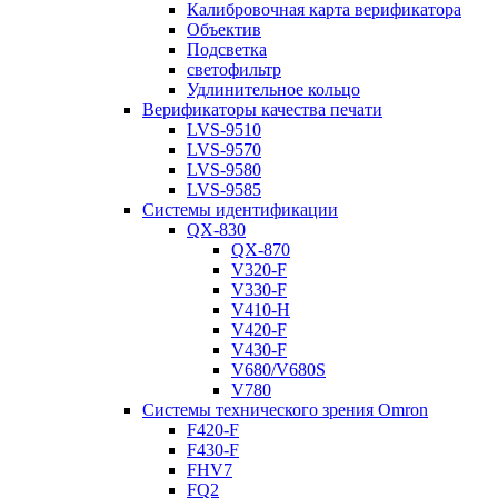
Калибровочная карта верификатора
Объектив
Подсветка
светофильтр
Удлинительное кольцо
Верификаторы качества печати
LVS-9510
LVS-9570
LVS-9580
LVS-9585
Системы идентификации
QX-830
QX-870
V320-F
V330-F
V410-H
V420-F
V430-F
V680/V680S
V780
Системы технического зрения Omron
F420-F
F430-F
FHV7
FQ2