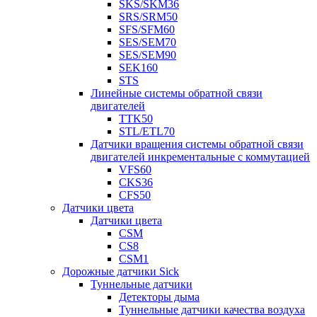
SKS/SKM36
SRS/SRM50
SFS/SFM60
SES/SEM70
SES/SEM90
SEK160
STS
Линейные системы обратной связи
двигателей
TTK50
STL/ETL70
Датчики вращения системы обратной связи
двигателей инкрементальные с коммутацией
VFS60
CKS36
CFS50
Датчики цвета
Датчики цвета
CSM
CS8
CSM1
Дорожные датчики Sick
Туннельные датчики
Детекторы дыма
Туннельные датчики качества воздуха