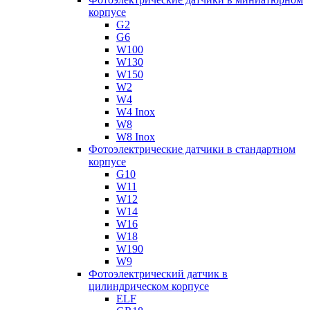
корпусе
G2
G6
W100
W130
W150
W2
W4
W4 Inox
W8
W8 Inox
Фотоэлектрические датчики в стандартном
корпусе
G10
W11
W12
W14
W16
W18
W190
W9
Фотоэлектрический датчик в
цилиндрическом корпусе
ELF