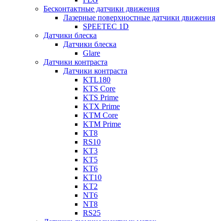
Бесконтактные датчики движения
Лазерные поверхностные датчики движения
SPEETEC 1D
Датчики блеска
Датчики блеска
Glare
Датчики контраста
Датчики контраста
KTL180
KTS Core
KTS Prime
KTX Prime
KTM Core
KTM Prime
KT8
RS10
KT3
KT5
KT6
KT10
KT2
NT6
NT8
RS25