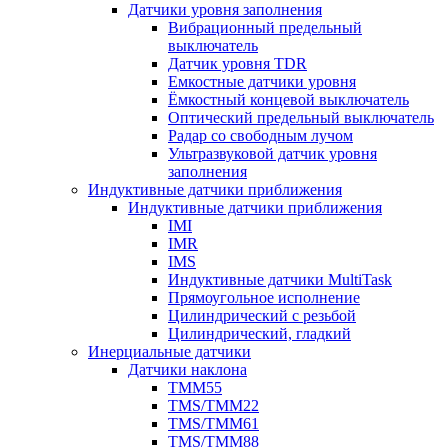
Датчики уровня заполнения
Вибрационный предельный
выключатель
Датчик уровня TDR
Емкостные датчики уровня
Ёмкостный концевой выключатель
Оптический предельный выключатель
Радар со свободным лучом
Ультразвуковой датчик уровня
заполнения
Индуктивные датчики приближения
Индуктивные датчики приближения
IMI
IMR
IMS
Индуктивные датчики MultiTask
Прямоугольное исполнение
Цилиндрический с резьбой
Цилиндрический, гладкий
Инерциальные датчики
Датчики наклона
TMM55
TMS/TMM22
TMS/TMM61
TMS/TMM88