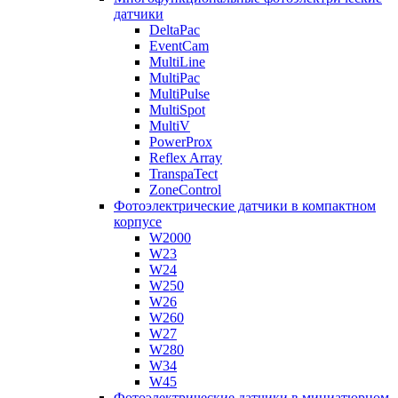
датчики
DeltaPac
EventCam
MultiLine
MultiPac
MultiPulse
MultiSpot
MultiV
PowerProx
Reflex Array
TranspaTect
ZoneControl
Фотоэлектрические датчики в компактном
корпусе
W2000
W23
W24
W250
W26
W260
W27
W280
W34
W45
Фотоэлектрические датчики в миниатюрном