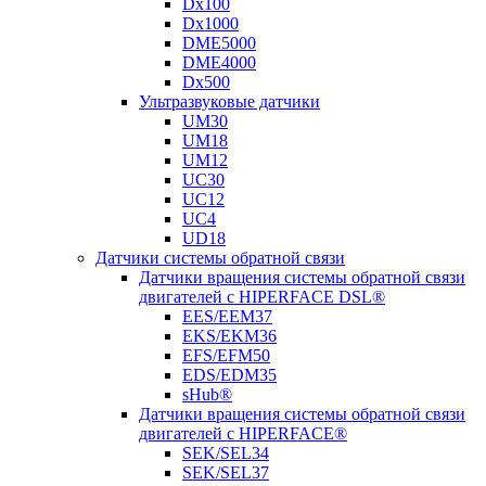
Dx100
Dx1000
DME5000
DME4000
Dx500
Ультразвуковые датчики
UM30
UM18
UM12
UC30
UC12
UC4
UD18
Датчики системы обратной связи
Датчики вращения системы обратной связи
двигателей с HIPERFACE DSL®
EES/EEM37
EKS/EKM36
EFS/EFM50
EDS/EDM35
sHub®
Датчики вращения системы обратной связи
двигателей с HIPERFACE®
SEK/SEL34
SEK/SEL37