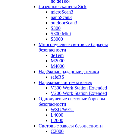
до deTec4
Лазерные сканеры Sick
microScan3
nanoScan3
outdoorScan3
S300
S300 Mini
S3000
Многолучевые световые барьеры
безопасности
deTem
M2000
M4000
Надёжные радарные датчики
safeRS
Надежные системы камер
V300 Work Station Extended
V200 Work Station Extended
Однолучевые световые барьеры
безопасности
WSU/WEU
L4000
L2000
Световые завесы безопасности
C2000