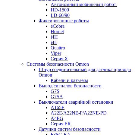
Автономный мобильный робот
HD-1500
LD-60/90
Фиксированные роботы
eCobra
Hornet
i4H
i4L
Quattro
Viper
Серия X
Системы безопасности Omron
Шнур соединительный для датчика привода
Omron
Кабели и разъемы
Вывод сигналов безопасности
G7S
G7SA
Выключатели аварийной остановки
A165E
A22E/A22NE-P/A22NE-PD
A4EG
Серия ER
Датчики систем безопасности
F3SG-RA