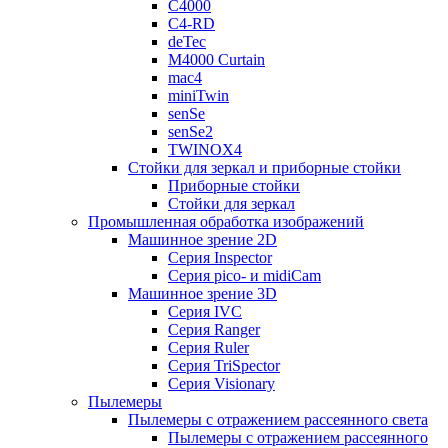
C4000
C4-RD
deTec
M4000 Curtain
mac4
miniTwin
senSe
senSe2
TWINOX4
Стойки для зеркал и приборные стойки
Приборные стойки
Стойки для зеркал
Промышленная обработка изображений
Машинное зрение 2D
Серия Inspector
Серия pico- и midiCam
Машинное зрение 3D
Серия IVC
Серия Ranger
Серия Ruler
Серия TriSpector
Серия Visionary
Пылемеры
Пылемеры с отражением рассеянного света
Пылемеры с отражением рассеянного