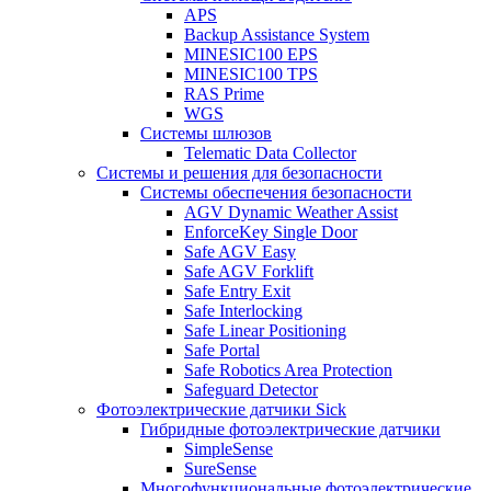
APS
Backup Assistance System
MINESIC100 EPS
MINESIC100 TPS
RAS Prime
WGS
Системы шлюзов
Telematic Data Collector
Системы и решения для безопасности
Системы обеспечения безопасности
AGV Dynamic Weather Assist
EnforceKey Single Door
Safe AGV Easy
Safe AGV Forklift
Safe Entry Exit
Safe Interlocking
Safe Linear Positioning
Safe Portal
Safe Robotics Area Protection
Safeguard Detector
Фотоэлектрические датчики Sick
Гибридные фотоэлектрические датчики
SimpleSense
SureSense
Многофункциональные фотоэлектрические