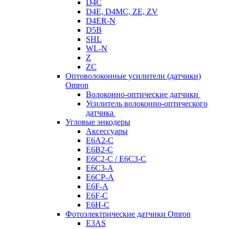
D4C
D4E, D4MC, ZE, ZV
D4ER-N
D5B
SHL
WL-N
Z
ZC
Оптоволоконные усилители (датчики)
Omron
Волоконно-оптические датчики
Усилитель волоконно-оптического
датчика
Угловые энкодеры
Аксессуары
E6A2-C
E6B2-C
E6C2-C / E6C3-C
E6C3-A
E6CP-A
E6F-A
E6F-C
E6H-C
Фотоэлектрические датчики Omron
E3AS