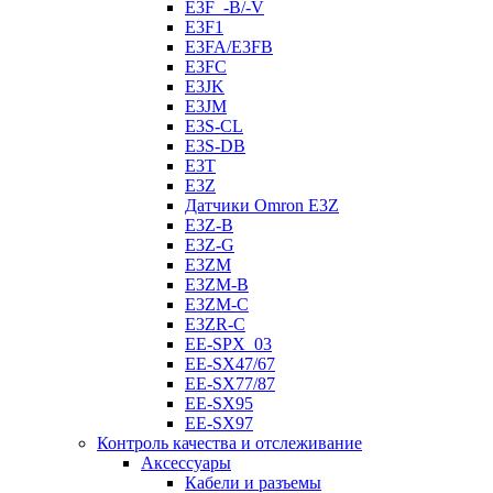
E3F_-B/-V
E3F1
E3FA/E3FB
E3FC
E3JK
E3JM
E3S-CL
E3S-DB
E3T
E3Z
Датчики Omron E3Z
E3Z-B
E3Z-G
E3ZM
E3ZM-B
E3ZM-C
E3ZR-C
EE-SPX_03
EE-SX47/67
EE-SX77/87
EE-SX95
EE-SX97
Контроль качества и отслеживание
Аксессуары
Кабели и разъемы