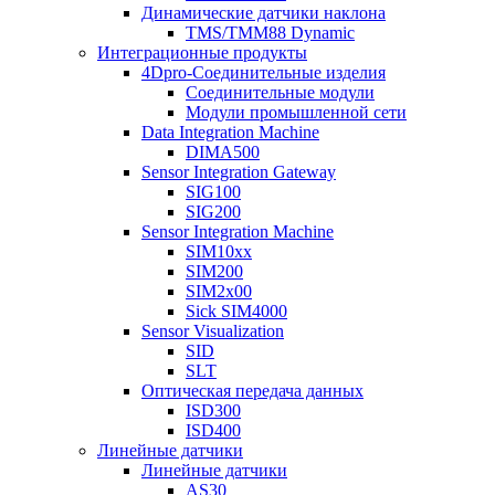
Динамические датчики наклона
TMS/TMM88 Dynamic
Интеграционные продукты
4Dpro-Соединительные изделия
Соединительные модули
Модули промышленной сети
Data Integration Machine
DIMA500
Sensor Integration Gateway
SIG100
SIG200
Sensor Integration Machine
SIM10xx
SIM200
SIM2x00
Sick SIM4000
Sensor Visualization
SID
SLT
Оптическая передача данных
ISD300
ISD400
Линейные датчики
Линейные датчики
AS30