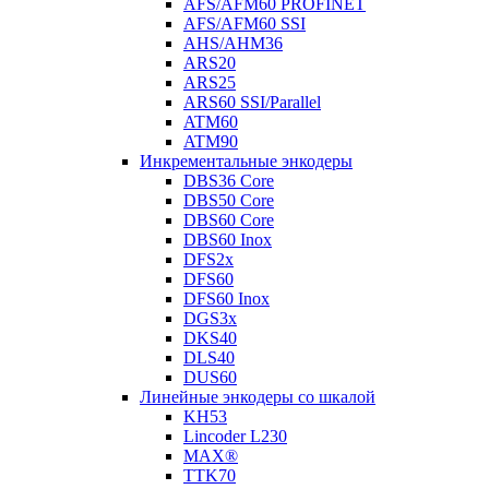
AFS/AFM60 PROFINET
AFS/AFM60 SSI
AHS/AHM36
ARS20
ARS25
ARS60 SSI/Parallel
ATM60
ATM90
Инкрементальные энкодеры
DBS36 Core
DBS50 Core
DBS60 Core
DBS60 Inox
DFS2x
DFS60
DFS60 Inox
DGS3x
DKS40
DLS40
DUS60
Линейные энкодеры со шкалой
KH53
Lincoder L230
MAX®
TTK70