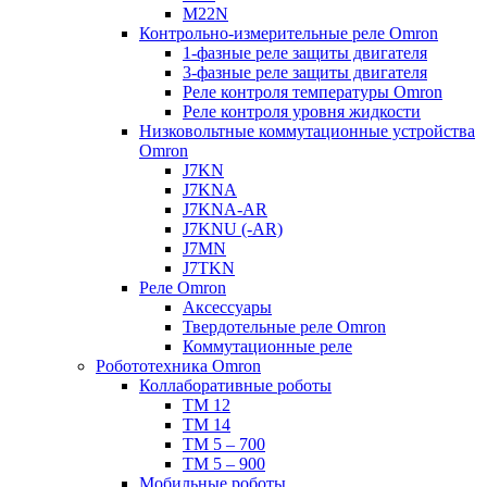
M22N
Контрольно-измерительные реле Omron
1-фазные реле защиты двигателя
3-фазные реле защиты двигателя
Реле контроля температуры Omron
Реле контроля уровня жидкости
Низковольтные коммутационные устройства
Omron
J7KN
J7KNA
J7KNA-AR
J7KNU (-AR)
J7MN
J7TKN
Реле Omron
Аксессуары
Твердотельные реле Omron
Коммутационные реле
Робототехника Omron
Коллаборативные роботы
TM 12
TM 14
TM 5 – 700
TM 5 – 900
Мобильные роботы