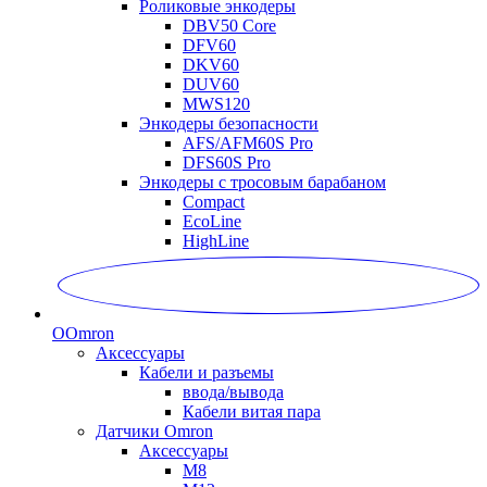
Роликовые энкодеры
DBV50 Core
DFV60
DKV60
DUV60
MWS120
Энкодеры безопасности
AFS/AFM60S Pro
DFS60S Pro
Энкодеры с тросовым барабаном
Compact
EcoLine
HighLine
O
Omron
Аксессуары
Кабели и разъемы
ввода/вывода
Кабели витая пара
Датчики Omron
Аксессуары
M8