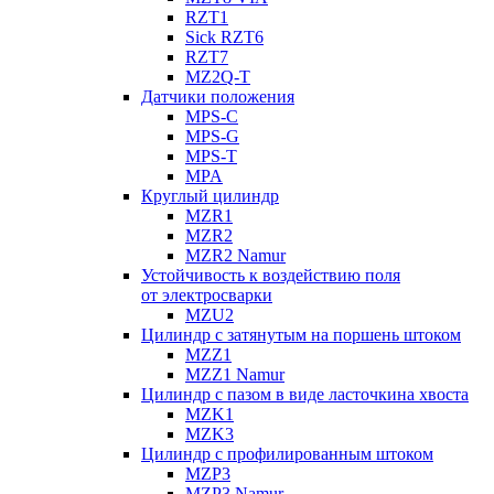
RZT1
Sick RZT6
RZT7
MZ2Q-T
Датчики положения
MPS-C
MPS-G
MPS-T
MPA
Круглый цилиндр
MZR1
MZR2
MZR2 Namur
Устойчивость к воздействию поля
от электросварки
MZU2
Цилиндр с затянутым на поршень штоком
MZZ1
MZZ1 Namur
Цилиндр с пазом в виде ласточкина хвоста
MZK1
MZK3
Цилиндр с профилированным штоком
MZP3
MZP3 Namur