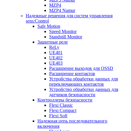
MZP4
MZP4 Namur
Надежные решения для систем управления
sens:Control
Safe Motion
Speed Monitor
Standstill Monitor
Защитные реле
ReLy
UE401
UE402
UE403
Расширение выходов для OSSD
Расширение контактов
Устройства обработки данных для
переключающих контактов
Устройство обработки данных для
датчиков безопасности
Контроллеры безопасности
Flexi Classic
Flexi Compact
Flexi Soft
Надежная цепь последовательного
включения