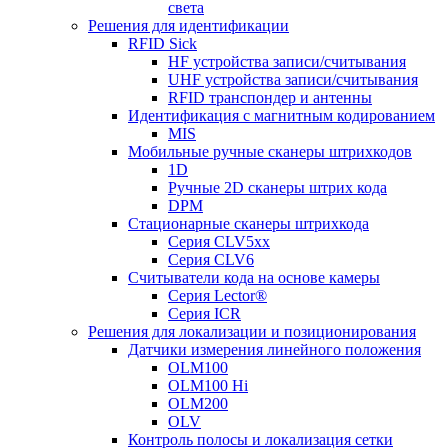
света
Решения для идентификации
RFID Sick
HF устройства записи/считывания
UHF устройства записи/считывания
RFID транспондер и антенны
Идентификация с магнитным кодированием
MIS
Мобильные ручные сканеры штрихкодов
1D
Ручные 2D сканеры штрих кода
DPM
Стационарные сканеры штрихкода
Серия CLV5xx
Серия CLV6
Считыватели кода на основе камеры
Серия Lector®
Серия ICR
Решения для локализации и позиционирования
Датчики измерения линейного положения
OLM100
OLM100 Hi
OLM200
OLV
Контроль полосы и локализация сетки