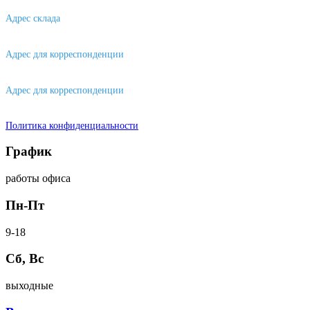
Адрес склада
630088, г. Новосибирске, ул. Петухова, 63/4, ворота 16
Адрес для корреспонденции
656043, г. Барнаул, ул. Короленко, д. 105
Адрес для корреспонденции
644007, г. Омск, ул. Фрунзе, д. 101
Политика конфиденциальности
График
работы офиса
Пн-Пт
9-18
Сб, Вс
выходные