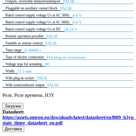
Outputs, reversible delayed/undelayed
FALSE
Pluggable on auxiliary contact block
FALSE
Rated control supply voltage Us at AC 50Hz
0-0 V
Rated control supply voltage Us at AC 60Hz
0-0 V
Rated control supply voltage Us at DC
24-24 V
Remote operation possible
FALSE
Suitable as remote control
FALSE
Time range
6-36000 s
Type of electric connection
Flat plug-in connection
Voltage type for actuating
DC
Width
21.5 mm
With plug-in socket
TRUE
With semiconductor output
FALSE
Реле, Реле времени, H3Y
Загрузки
Datasheet:
https://assets.omron.eu/downloads/latest/datasheet/en/l089_h3yn_
state_timer_datasheet_en.pdf
Доставка