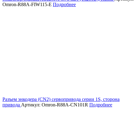
Omron-R88A-FIW115-E
Подробнее
Разъем энкодера (CN2) сервопривода серии 1S, сторона
привода
Артикул: Omron-R88A-CN101R
Подробнее