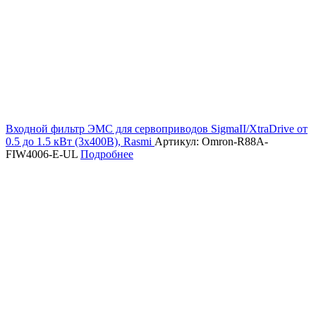
Входной фильтр ЭМС для сервоприводов SigmaII/XtraDrive от
0.5 до 1.5 кВт (3х400В), Rasmi
Артикул: Omron-R88A-
FIW4006-E-UL
Подробнее