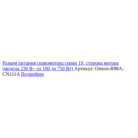
Разъем питания сервомотора серии 1S, сторона мотора
(модели 230 В~ от 100 до 750 Вт)
Артикул: Omron-R88A-
CN111A
Подробнее