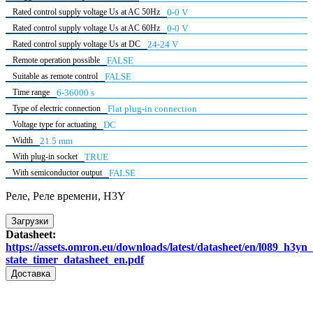
Rated control supply voltage Us at AC 50Hz
0-0 V
Rated control supply voltage Us at AC 60Hz
0-0 V
Rated control supply voltage Us at DC
24-24 V
Remote operation possible
FALSE
Suitable as remote control
FALSE
Time range
6-36000 s
Type of electric connection
Flat plug-in connection
Voltage type for actuating
DC
Width
21.5 mm
With plug-in socket
TRUE
With semiconductor output
FALSE
Реле, Реле времени, H3Y
Загрузки
Datasheet:
https://assets.omron.eu/downloads/latest/datasheet/en/l089_h3yn_
state_timer_datasheet_en.pdf
Доставка