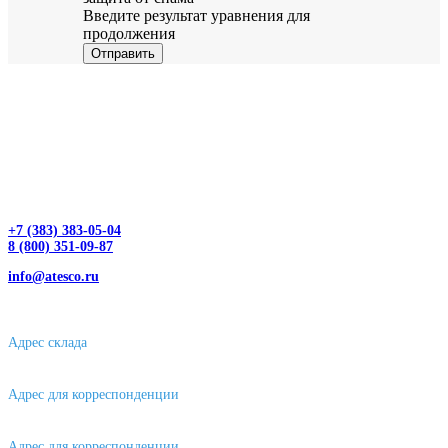
Введите результат уравнения для
продолжения
Отправить
+7 (383) 383-05-04
8 (800) 351-09-87
info@atesco.ru
630032, г. Новосибирск, мкр. Горский 66, 2 этаж, оф. 2.28/2
Адрес склада
630088, г. Новосибирске, ул. Петухова, 63/4, ворота 16
Адрес для корреспонденции
656043, г. Барнаул, ул. Короленко, д. 105
Адрес для корреспонденции