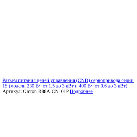
Разъем питания цепей управления (CND) сервопривода серии
1S (модели 230 В~ от 1,5 до 3 кВт и 400 В~ от 0,6 до 3 кВт)
Артикул: Omron-R88A-CN101P
Подробнее