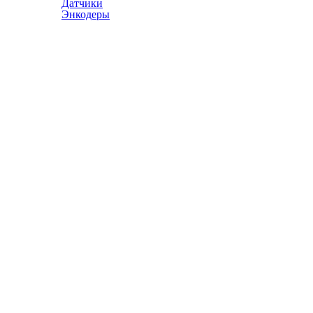
Датчики
Энкодеры
© АТЭСКО Сибирь 2016-2026. Все права защищены.