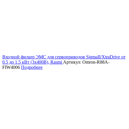
Входной фильтр ЭМС для сервоприводов SigmaII/XtraDrive от
0.5 до 1.5 кВт (3х400В), Rasmi
Артикул: Omron-R88A-
FIW4006
Подробнее