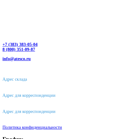
+7 (383) 383-05-04
8 (800) 351-09-87
info@atesco.ru
630032, г. Новосибирск, мкр. Горский 66, 2 этаж, оф. 2.28/2
Адрес склада
630088, г. Новосибирске, ул. Петухова, 63/4, ворота 16
Адрес для корреспонденции
656043, г. Барнаул, ул. Короленко, д. 105
Адрес для корреспонденции
644007, г. Омск, ул. Фрунзе, д. 101
Политика конфиденциальности