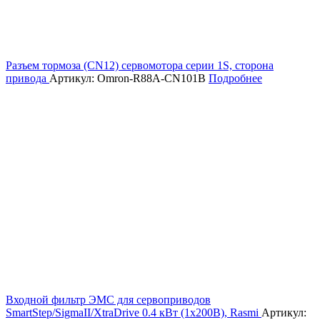
Разъем тормоза (CN12) сервомотора серии 1S, сторона
привода
Артикул: Omron-R88A-CN101B
Подробнее
Входной фильтр ЭМС для сервоприводов
SmartStep/SigmaII/XtraDrive 0.4 кВт (1х200В), Rasmi
Артикул: