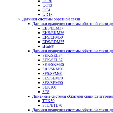
UC30
UC12
UC4
UD18
Датчики системы обратной связи
Датчики вращения системы обратной связи 
EES/EEM37
EKS/EKM36
EFS/EFM50
EDS/EDM35
sHub®
Датчики вращения системы обратной связи 
SEK/SEL34
SEK/SEL37
SKS/SKM36
SRS/SRM50
SFS/SFM60
SES/SEM70
SES/SEM90
SEK160
STS
Линейные системы обратной связи двигателе
TTK50
STL/ETL70
Датчики вращения системы обратной связи д