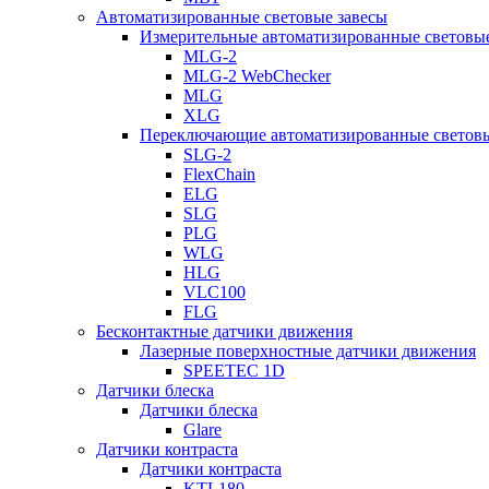
Автоматизированные световые завесы
Измерительные автоматизированные световые
MLG-2
MLG-2 WebChecker
MLG
XLG
Переключающие автоматизированные световы
SLG-2
FlexChain
ELG
SLG
PLG
WLG
HLG
VLC100
FLG
Бесконтактные датчики движения
Лазерные поверхностные датчики движения
SPEETEC 1D
Датчики блеска
Датчики блеска
Glare
Датчики контраста
Датчики контраста
KTL180