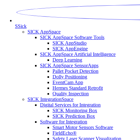
S
Sick
SICK AppSpace
SICK AppSpace Software Tools
SICK AppStudio
SICK AppEngine
SICK AppSpace Artificial Intelligence
Deep Learning
SICK AppSpace SensorApps
Pallet Pocket Detection
Dolly Positioning
EventCam App
Hermes Standard Retrofit
Quality Inspection
SICK IntegrationSpace
Digital Services for Integration
SICK Monitoring Box
SICK Prediction Box
Software for Integration
Smart Motor Sensors Software
FieldEcho®
Safety Laser Scanner Visualization