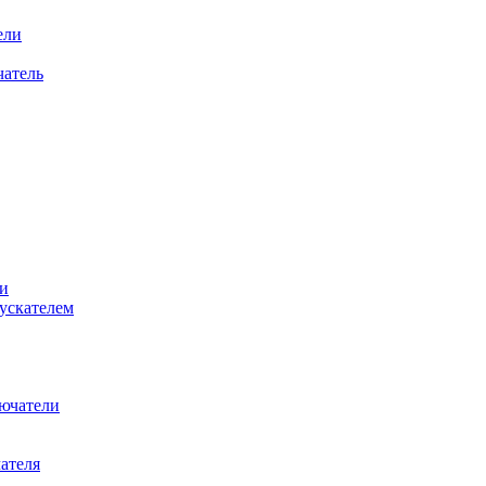
ели
атель
и
ускателем
ючатели
ателя