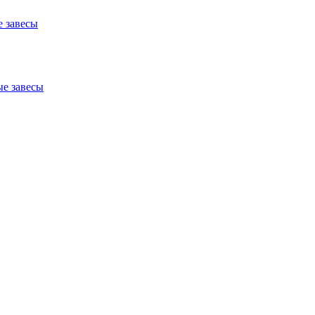
 завесы
е завесы