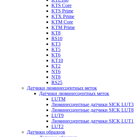
KTS Core
KTS Prime
KTX Prime
KTM Core
KTM Prime
KT8
RS10
KT3
KT5
KT6
KT10
KT2
NT6
NT8
RS25
Датчики люминесцентных меток
Датчики люминесцентных меток
LUTM
Люминесцентные датчики SICK LUT3
Люминесцентные датчики SICK LUT8
LUT9
Люминесцентные датчики SICK LUT1
LUT2
Датчики образцов