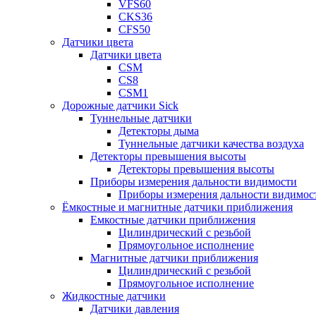
VFS60
CKS36
CFS50
Датчики цвета
Датчики цвета
CSM
CS8
CSM1
Дорожные датчики Sick
Туннельные датчики
Детекторы дыма
Туннельные датчики качества воздуха
Детекторы превышения высоты
Детекторы превышения высоты
Приборы измерения дальности видимости
Приборы измерения дальности видимос
Ёмкостные и магнитные датчики приближения
Емкостные датчики приближения
Цилиндрический с резьбой
Прямоугольное исполнение
Магнитные датчики приближения
Цилиндрический с резьбой
Прямоугольное исполнение
Жидкостные датчики
Датчики давления