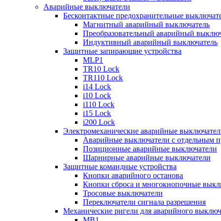
Аварийные выключатели
Бесконтактные предохранительные выключат
Магнитный аварийный выключатель
Преобразовательный аварийный выключ
Индуктивный аварийный выключатель
Защитные запирающие устройства
MLP1
TR10 Lock
TR110 Lock
i14 Lock
i10 Lock
i110 Lock
i15 Lock
i200 Lock
Электромеханические аварийные выключател
Аварийные выключатели с отдельным п
Позиционные аварийные выключатели
Шарнирные аварийные выключатели
Защитные командные устройства
Кнопки аварийного останова
Кнопки сброса и многокнопочные выкл
Тросовые выключатели
Переключатели сигнала разрешения
Механические ригели для аварийного выключ
MB1