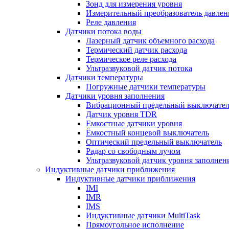
Зонд для измерения уровня
Измерительный преобразователь давлен
Реле давления
Датчики потока воды
Лазерный датчик объемного расхода
Термический датчик расхода
Термическое реле расхода
Ультразвуковой датчик потока
Датчики температуры
Погружные датчики температуры
Датчики уровня заполнения
Вибрационный предельный выключател
Датчик уровня TDR
Емкостные датчики уровня
Ёмкостный концевой выключатель
Оптический предельный выключатель
Радар со свободным лучом
Ультразвуковой датчик уровня заполнен
Индуктивные датчики приближения
Индуктивные датчики приближения
IMI
IMR
IMS
Индуктивные датчики MultiTask
Прямоугольное исполнение