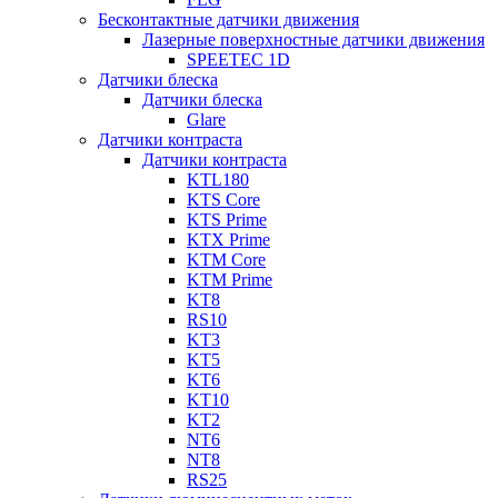
Бесконтактные датчики движения
Лазерные поверхностные датчики движения
SPEETEC 1D
Датчики блеска
Датчики блеска
Glare
Датчики контраста
Датчики контраста
KTL180
KTS Core
KTS Prime
KTX Prime
KTM Core
KTM Prime
KT8
RS10
KT3
KT5
KT6
KT10
KT2
NT6
NT8
RS25