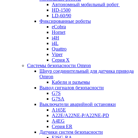
Автономный мобильный робот
HD-1500
LD-60/90
Фиксированные роботы
eCobra
Hornet
i4H
i4L
Quattro
Viper
Серия X
Системы безопасности Omron
Шнур соединительный для датчика привода
Omron
Кабели и разъемы
Вывод сигналов безопасности
G7S
G7SA
Выключатели аварийной остановки
A165E
A22E/A22NE-P/A22NE-PD
A4EG
Серия ER
Датчики систем безопасности
F3SG-RA