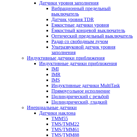
Датчики уровня заполнения
Вибрационный предельный
выключатель
Датчик уровня TDR
Емкостные датчики уровня
Ёмкостный концевой выключатель
Оптический предельный выключатель
Радар со свободным лучом
Ультразвуковой датчик уровня
заполнения
Индуктивные датчики приближения
Индуктивные датчики приближения
IMI
IMR
IMS
Индуктивные датчики MultiTask
Прямоугольное исполнение
Цилиндрический с резьбой
Цилиндрический, гладкий
Инерциальные датчики
Датчики наклона
TMM55
TMS/TMM22
TMS/TMM61
TMS/TMM88