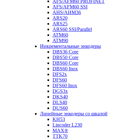
AFS/AFM60 PROFINET
AFS/AFM60 SSI
AHS/AHM36
ARS20
ARS25
ARS60 SSI/Parallel
ATM60
ATM90
Инкрементальные энкодеры
DBS36 Core
DBS50 Core
DBS60 Core
DBS60 Inox
DFS2x
DFS60
DFS60 Inox
DGS3x
DKS40
DLS40
DUS60
Линейные энкодеры со шкалой
KH53
Lincoder L230
MAX®
TTK70