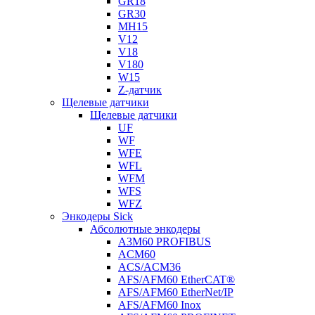
GR18
GR30
MH15
V12
V18
V180
W15
Z-датчик
Щелевые датчики
Щелевые датчики
UF
WF
WFE
WFL
WFM
WFS
WFZ
Энкодеры Sick
Абсолютные энкодеры
A3M60 PROFIBUS
ACM60
ACS/ACM36
AFS/AFM60 EtherCAT®
AFS/AFM60 EtherNet/IP
AFS/AFM60 Inox