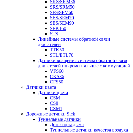
SKS/SKM36
SRS/SRM50
SFS/SFM60
SES/SEM70
SES/SEM90
SEK160
STS
Линейные системы обратной связи
двигателей
TTK50
STL/ETL70
Датчики вращения системы обратной связи
двигателей инкрементальные с коммутацией
VFS60
CKS36
CFS50
Датчики цвета
Датчики цвета
CSM
CS8
CSM1
Дорожные датчики Sick
Туннельные датчики
Детекторы дыма
Туннельные датчики качества воздуха