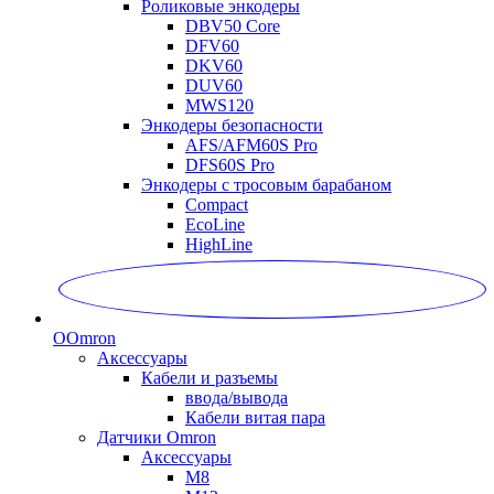
Роликовые энкодеры
DBV50 Core
DFV60
DKV60
DUV60
MWS120
Энкодеры безопасности
AFS/AFM60S Pro
DFS60S Pro
Энкодеры с тросовым барабаном
Compact
EcoLine
HighLine
O
Omron
Аксессуары
Кабели и разъемы
ввода/вывода
Кабели витая пара
Датчики Omron
Аксессуары
M8