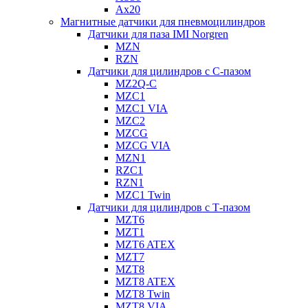
Ax20
Магнитные датчики для пневмоцилиндров
Датчики для паза IMI Norgren
MZN
RZN
Датчики для цилиндров с С-пазом
MZ2Q-C
MZC1
MZC1 VIA
MZC2
MZCG
MZCG VIA
MZN1
RZC1
RZN1
MZC1 Twin
Датчики для цилиндров с Т-пазом
MZT6
MZT1
MZT6 ATEX
MZT7
MZT8
MZT8 ATEX
MZT8 Twin
MZT8 VIA