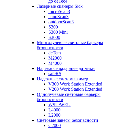
до deTec4
Лазерные сканеры Sick
microScan3
nanoScan3
outdoorScan3
S300
S300 Mini
S3000
Многолучевые световые барьеры
безопасности
deTem
M2000
M4000
Надёжные радарные датчики
safeRS
Надежные системы камер
V300 Work Station Extended
V200 Work Station Extended
Однолучевые световые барьеры
безопасности
WSU/WEU
L4000
L2000
Световые завесы безопасности
C2000