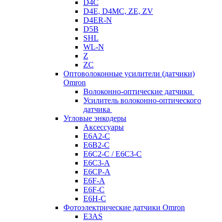
D4C
D4E, D4MC, ZE, ZV
D4ER-N
D5B
SHL
WL-N
Z
ZC
Оптоволоконные усилители (датчики)
Omron
Волоконно-оптические датчики
Усилитель волоконно-оптического
датчика
Угловые энкодеры
Аксессуары
E6A2-C
E6B2-C
E6C2-C / E6C3-C
E6C3-A
E6CP-A
E6F-A
E6F-C
E6H-C
Фотоэлектрические датчики Omron
E3AS