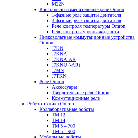
M22N
Контрольно-измерительные реле Omron
1-фазные реле защиты двигателя
3-фазные реле защиты двигателя
Реле контроля температуры Omron
Реле контроля уровня жидкости
Низковольтные коммутационные устройства
Omron
J7KN
J7KNA
J7KNA-AR
J7KNU (-AR)
J7MN
J7TKN
Реле Omron
Аксессуары
Твердотельные реле Omron
Коммутационные реле
Робототехника Omron
Коллаборативные роботы
TM 12
TM 14
TM 5 – 700
TM 5 – 900
Мобильные роботы