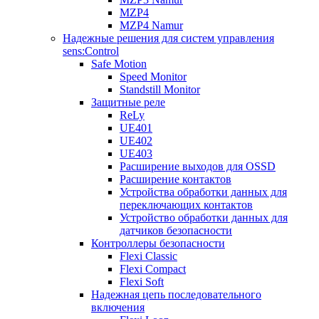
MZP4
MZP4 Namur
Надежные решения для систем управления
sens:Control
Safe Motion
Speed Monitor
Standstill Monitor
Защитные реле
ReLy
UE401
UE402
UE403
Расширение выходов для OSSD
Расширение контактов
Устройства обработки данных для
переключающих контактов
Устройство обработки данных для
датчиков безопасности
Контроллеры безопасности
Flexi Classic
Flexi Compact
Flexi Soft
Надежная цепь последовательного
включения