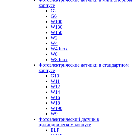
корпусе
G2
G6
W100
W130
W150
W2
W4
W4 Inox
W8
W8 Inox
Фотоэлектрические датчики в стандартном
корпусе
G10
W11
W12
W14
W16
W18
W190
W9
Фотоэлектрический датчик в
цилиндрическом корпусе
ELF