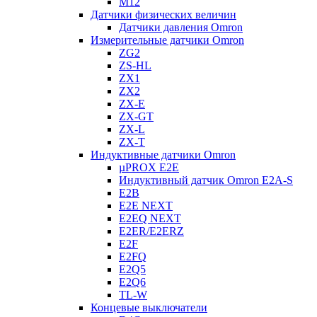
M12
Датчики физических величин
Датчики давления Omron
Измерительные датчики Omron
ZG2
ZS-HL
ZX1
ZX2
ZX-E
ZX-GT
ZX-L
ZX-T
Индуктивные датчики Omron
µPROX E2E
Индуктивный датчик Omron E2A-S
E2B
E2E NEXT
E2EQ NEXT
E2ER/E2ERZ
E2F
E2FQ
E2Q5
E2Q6
TL-W
Концевые выключатели