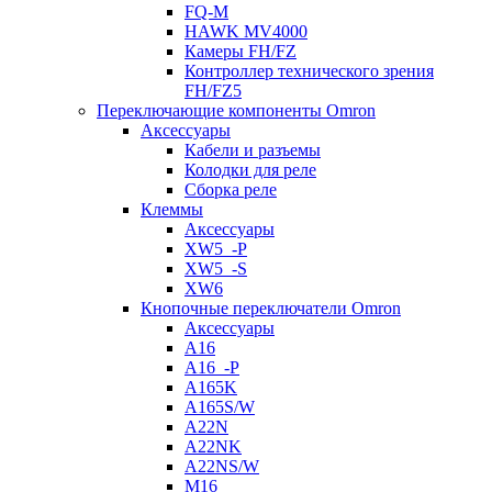
FQ-M
HAWK MV4000
Камеры FH/FZ
Контроллер технического зрения
FH/FZ5
Переключающие компоненты Omron
Аксессуары
Кабели и разъемы
Колодки для реле
Сборка реле
Клеммы
Аксессуары
XW5_-P
XW5_-S
XW6
Кнопочные переключатели Omron
Аксессуары
A16
A16_-P
A165K
A165S/W
A22N
A22NK
A22NS/W
M16