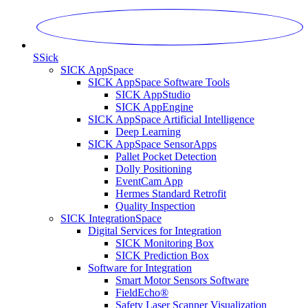
S
Sick
SICK AppSpace
SICK AppSpace Software Tools
SICK AppStudio
SICK AppEngine
SICK AppSpace Artificial Intelligence
Deep Learning
SICK AppSpace SensorApps
Pallet Pocket Detection
Dolly Positioning
EventCam App
Hermes Standard Retrofit
Quality Inspection
SICK IntegrationSpace
Digital Services for Integration
SICK Monitoring Box
SICK Prediction Box
Software for Integration
Smart Motor Sensors Software
FieldEcho®
Safety Laser Scanner Visualization