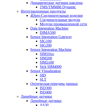
Динамические датчики наклона
TMS/TMM88 Dynamic
Интеграционные продукты
4Dpro-Соединительные изделия
Соединительные модули
Модули промышленной сети
Data Integration Machine
DIMA500
Sensor Integration Gateway
SIG100
SIG200
Sensor Integration Machine
SIM10xx
SIM200
SIM2x00
Sick SIM4000
Sensor Visualization
SID
SLT
Оптическая передача данных
ISD300
ISD400
Линейные датчики
Линейные датчики
AS30