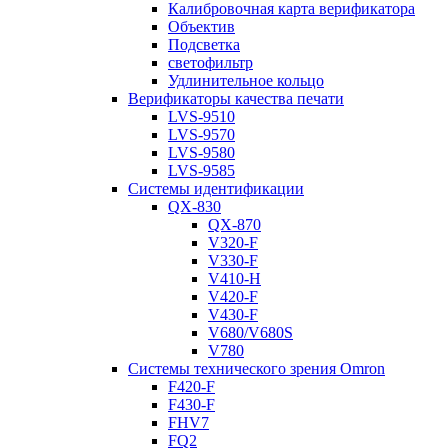
Калибровочная карта верификатора
Объектив
Подсветка
светофильтр
Удлинительное кольцо
Верификаторы качества печати
LVS-9510
LVS-9570
LVS-9580
LVS-9585
Системы идентификации
QX-830
QX-870
V320-F
V330-F
V410-H
V420-F
V430-F
V680/V680S
V780
Системы технического зрения Omron
F420-F
F430-F
FHV7
FQ2