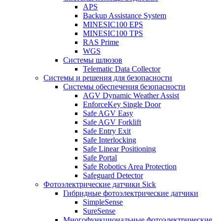
APS
Backup Assistance System
MINESIC100 EPS
MINESIC100 TPS
RAS Prime
WGS
Системы шлюзов
Telematic Data Collector
Системы и решения для безопасности
Системы обеспечения безопасности
AGV Dynamic Weather Assist
EnforceKey Single Door
Safe AGV Easy
Safe AGV Forklift
Safe Entry Exit
Safe Interlocking
Safe Linear Positioning
Safe Portal
Safe Robotics Area Protection
Safeguard Detector
Фотоэлектрические датчики Sick
Гибридные фотоэлектрические датчики
SimpleSense
SureSense
Многофункциональные фотоэлектрические