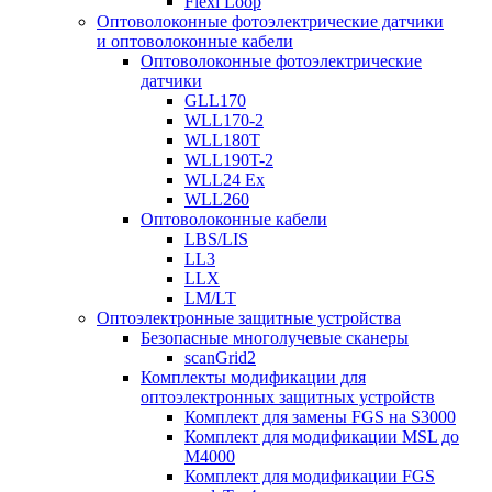
Flexi Loop
Оптоволоконные фотоэлектрические датчики
и оптоволоконные кабели
Оптоволоконные фотоэлектрические
датчики
GLL170
WLL170-2
WLL180T
WLL190T-2
WLL24 Ex
WLL260
Оптоволоконные кабели
LBS/LIS
LL3
LLX
LM/LT
Оптоэлектронные защитные устройства
Безопасные многолучевые сканеры
scanGrid2
Комплекты модификации для
оптоэлектронных защитных устройств
Комплект для замены FGS на S3000
Комплект для модификации MSL до
M4000
Комплект для модификации FGS