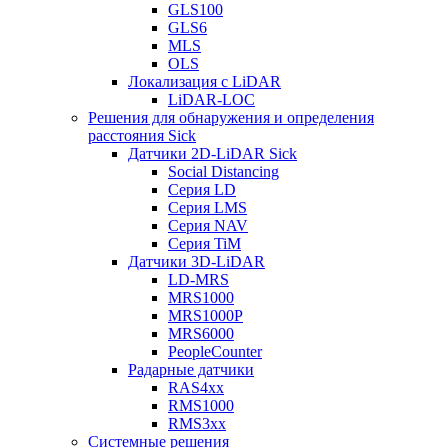
GLS100
GLS6
MLS
OLS
Локализация с LiDAR
LiDAR-LOC
Решения для обнаружения и определения
расстояния Sick
Датчики 2D-LiDAR Sick
Social Distancing
Серия LD
Серия LMS
Серия NAV
Серия TiM
Датчики 3D-LiDAR
LD-MRS
MRS1000
MRS1000P
MRS6000
PeopleCounter
Радарные датчики
RAS4xx
RMS1000
RMS3xx
Системные решения