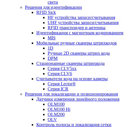
света
Решения для идентификации
RFID Sick
HF устройства записи/считывания
UHF устройства записи/считывания
RFID транспондер и антенны
Идентификация с магнитным кодированием
MIS
Мобильные ручные сканеры штрихкодов
1D
Ручные 2D сканеры штрих кода
DPM
Стационарные сканеры штрихкода
Серия CLV5xx
Серия CLV6
Считыватели кода на основе камеры
Серия Lector®
Серия ICR
Решения для локализации и позиционирования
Датчики измерения линейного положения
OLM100
OLM100 Hi
OLM200
OLV
Контроль полосы и локализация сетки