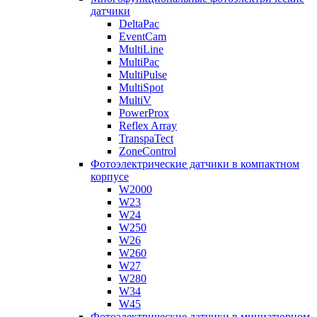
датчики
DeltaPac
EventCam
MultiLine
MultiPac
MultiPulse
MultiSpot
MultiV
PowerProx
Reflex Array
TranspaTect
ZoneControl
Фотоэлектрические датчики в компактном
корпусе
W2000
W23
W24
W250
W26
W260
W27
W280
W34
W45
Фотоэлектрические датчики в миниатюрном