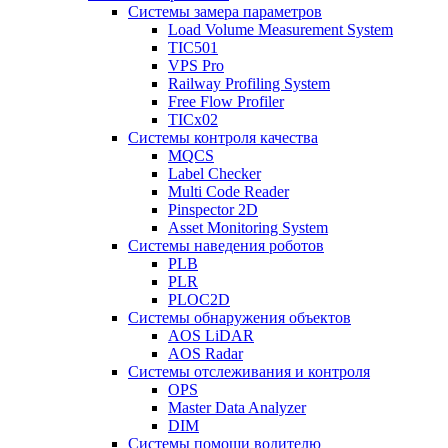
Системы замера параметров
Load Volume Measurement System
TIC501
VPS Pro
Railway Profiling System
Free Flow Profiler
TICx02
Системы контроля качества
MQCS
Label Checker
Multi Code Reader
Pinspector 2D
Asset Monitoring System
Системы наведения роботов
PLB
PLR
PLOC2D
Системы обнаружения объектов
AOS LiDAR
AOS Radar
Системы отслеживания и контроля
OPS
Master Data Analyzer
DIM
Системы помощи водителю