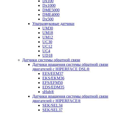
Dx100
Dx1000
DME5000
DME4000
Dx500
Ультразвуковые датчики
UM30
UM18
UM12
UC30
UC12
UC4
UD18
Датчики системы обратной связи
Датчики вращения системы обратной связи
двигателей с HIPERFACE DSL®
EES/EEM37
EKS/EKM36
EFS/EFM50
EDS/EDM35
sHub®
Датчики вращения системы обратной связи
двигателей с HIPERFACE®
SEK/SEL34
SEK/SEL37