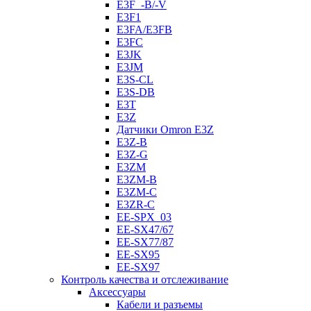
E3F_-B/-V
E3F1
E3FA/E3FB
E3FC
E3JK
E3JM
E3S-CL
E3S-DB
E3T
E3Z
Датчики Omron E3Z
E3Z-B
E3Z-G
E3ZM
E3ZM-B
E3ZM-C
E3ZR-C
EE-SPX_03
EE-SX47/67
EE-SX77/87
EE-SX95
EE-SX97
Контроль качества и отслеживание
Аксессуары
Кабели и разъемы