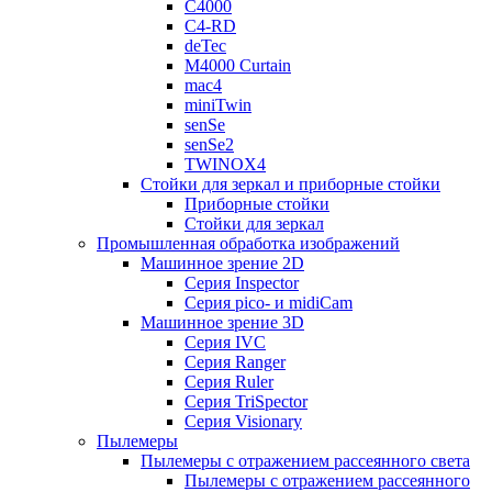
C4000
C4-RD
deTec
M4000 Curtain
mac4
miniTwin
senSe
senSe2
TWINOX4
Стойки для зеркал и приборные стойки
Приборные стойки
Стойки для зеркал
Промышленная обработка изображений
Машинное зрение 2D
Серия Inspector
Серия pico- и midiCam
Машинное зрение 3D
Серия IVC
Серия Ranger
Серия Ruler
Серия TriSpector
Серия Visionary
Пылемеры
Пылемеры с отражением рассеянного света
Пылемеры с отражением рассеянного