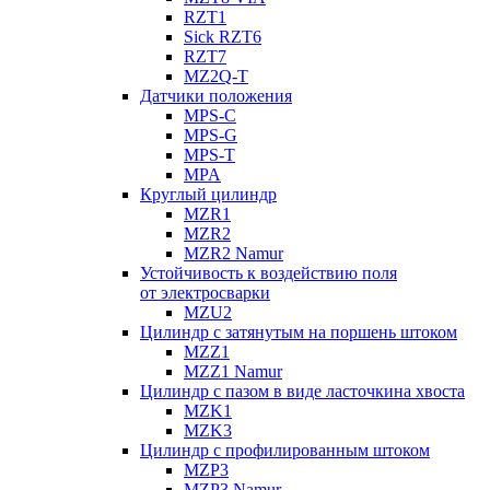
RZT1
Sick RZT6
RZT7
MZ2Q-T
Датчики положения
MPS-C
MPS-G
MPS-T
MPA
Круглый цилиндр
MZR1
MZR2
MZR2 Namur
Устойчивость к воздействию поля
от электросварки
MZU2
Цилиндр с затянутым на поршень штоком
MZZ1
MZZ1 Namur
Цилиндр с пазом в виде ласточкина хвоста
MZK1
MZK3
Цилиндр с профилированным штоком
MZP3
MZP3 Namur