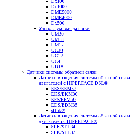
Dx100
Dx1000
DME5000
DME4000
Dx500
Ультразвуковые датчики
UM30
UM18
UM12
UC30
UC12
UC4
UD18
Датчики системы обратной связи
Датчики вращения системы обратной связи
двигателей с HIPERFACE DSL®
EES/EEM37
EKS/EKM36
EFS/EFM50
EDS/EDM35
sHub®
Датчики вращения системы обратной связи
двигателей с HIPERFACE®
SEK/SEL34
SEK/SEL37