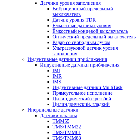
Датчики уровня заполнения
Вибрационный предельный
выключатель
Датчик уровня TDR
Емкостные датчики уровня
Ёмкостный концевой выключатель
Оптический предельный выключатель
Радар со свободным лучом
Ультразвуковой датчик уровня
заполнения
Индуктивные датчики приближения
Индуктивные датчики приближения
IMI
IMR
IMS
Индуктивные датчики MultiTask
Прямоугольное исполнение
Цилиндрический с резьбой
Цилиндрический, гладкий
Инерциальные датчики
Датчики наклона
TMM55
TMS/TMM22
TMS/TMM61
TMS/TMM88