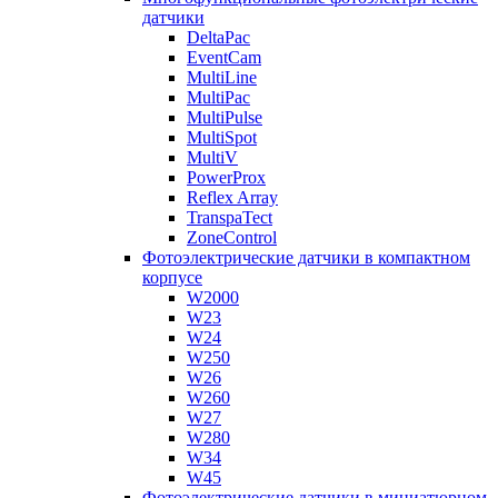
датчики
DeltaPac
EventCam
MultiLine
MultiPac
MultiPulse
MultiSpot
MultiV
PowerProx
Reflex Array
TranspaTect
ZoneControl
Фотоэлектрические датчики в компактном
корпусе
W2000
W23
W24
W250
W26
W260
W27
W280
W34
W45
Фотоэлектрические датчики в миниатюрном