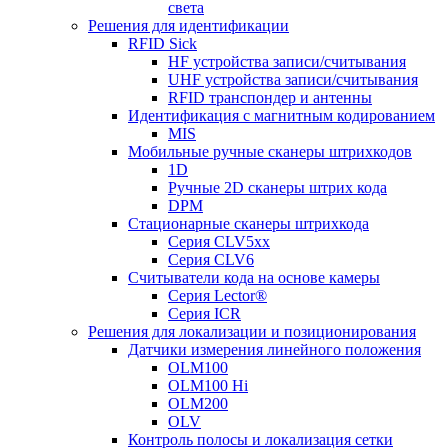
света
Решения для идентификации
RFID Sick
HF устройства записи/считывания
UHF устройства записи/считывания
RFID транспондер и антенны
Идентификация с магнитным кодированием
MIS
Мобильные ручные сканеры штрихкодов
1D
Ручные 2D сканеры штрих кода
DPM
Стационарные сканеры штрихкода
Серия CLV5xx
Серия CLV6
Считыватели кода на основе камеры
Серия Lector®
Серия ICR
Решения для локализации и позиционирования
Датчики измерения линейного положения
OLM100
OLM100 Hi
OLM200
OLV
Контроль полосы и локализация сетки