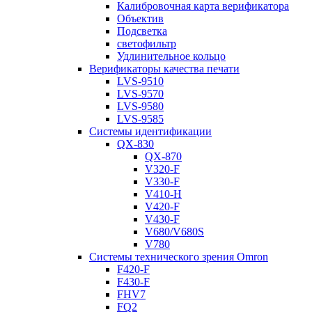
Калибровочная карта верификатора
Объектив
Подсветка
светофильтр
Удлинительное кольцо
Верификаторы качества печати
LVS-9510
LVS-9570
LVS-9580
LVS-9585
Системы идентификации
QX-830
QX-870
V320-F
V330-F
V410-H
V420-F
V430-F
V680/V680S
V780
Системы технического зрения Omron
F420-F
F430-F
FHV7
FQ2