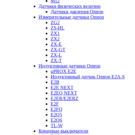
M12
Датчики физических величин
Датчики давления Omron
Измерительные датчики Omron
ZG2
ZS-HL
ZX1
ZX2
ZX-E
ZX-GT
ZX-L
ZX-T
Индуктивные датчики Omron
µPROX E2E
Индуктивный датчик Omron E2A-S
E2B
E2E NEXT
E2EQ NEXT
E2ER/E2ERZ
E2F
E2FQ
E2Q5
E2Q6
TL-W
Концевые выключатели