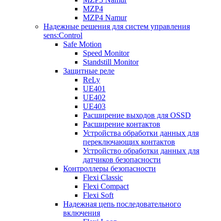
MZP4
MZP4 Namur
Надежные решения для систем управления
sens:Control
Safe Motion
Speed Monitor
Standstill Monitor
Защитные реле
ReLy
UE401
UE402
UE403
Расширение выходов для OSSD
Расширение контактов
Устройства обработки данных для
переключающих контактов
Устройство обработки данных для
датчиков безопасности
Контроллеры безопасности
Flexi Classic
Flexi Compact
Flexi Soft
Надежная цепь последовательного
включения