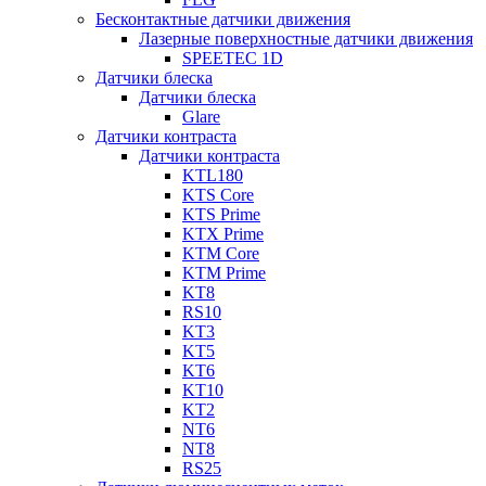
Бесконтактные датчики движения
Лазерные поверхностные датчики движения
SPEETEC 1D
Датчики блеска
Датчики блеска
Glare
Датчики контраста
Датчики контраста
KTL180
KTS Core
KTS Prime
KTX Prime
KTM Core
KTM Prime
KT8
RS10
KT3
KT5
KT6
KT10
KT2
NT6
NT8
RS25