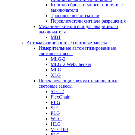
Кнопки сброса и многокнопочные
выключатели
Тросовые выключатели
Переключатели сигнала разрешения
Механические ригели для аварийного
выключателя
MB1
Автоматизированные световые завесы
Измерительные автоматизированные
световые завесы
MLG-2
MLG-2 WebChecker
MLG
XLG
Переключающие автоматизированные
световые завесы
SLG-2
FlexChain
ELG
SLG
PLG
WLG
HLG
VLC100
FLG