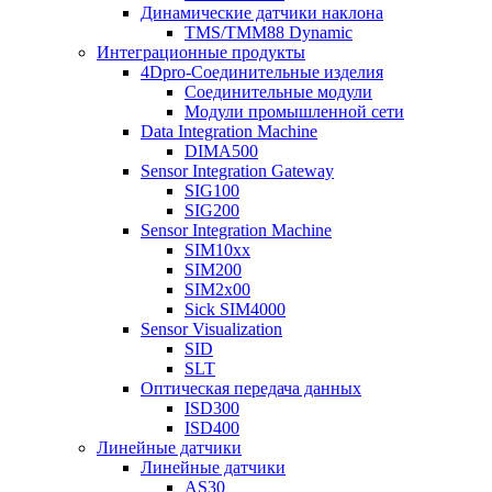
Динамические датчики наклона
TMS/TMM88 Dynamic
Интеграционные продукты
4Dpro-Соединительные изделия
Соединительные модули
Модули промышленной сети
Data Integration Machine
DIMA500
Sensor Integration Gateway
SIG100
SIG200
Sensor Integration Machine
SIM10xx
SIM200
SIM2x00
Sick SIM4000
Sensor Visualization
SID
SLT
Оптическая передача данных
ISD300
ISD400
Линейные датчики
Линейные датчики
AS30