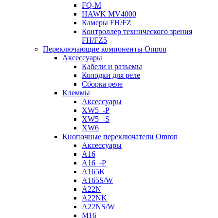
FQ-M
HAWK MV4000
Камеры FH/FZ
Контроллер технического зрения
FH/FZ5
Переключающие компоненты Omron
Аксессуары
Кабели и разъемы
Колодки для реле
Сборка реле
Клеммы
Аксессуары
XW5_-P
XW5_-S
XW6
Кнопочные переключатели Omron
Аксессуары
A16
A16_-P
A165K
A165S/W
A22N
A22NK
A22NS/W
M16