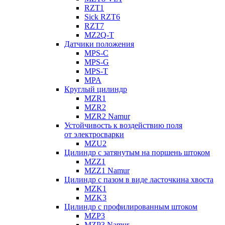
RZT1
Sick RZT6
RZT7
MZ2Q-T
Датчики положения
MPS-C
MPS-G
MPS-T
MPA
Круглый цилиндр
MZR1
MZR2
MZR2 Namur
Устойчивость к воздействию поля
от электросварки
MZU2
Цилиндр с затянутым на поршень штоком
MZZ1
MZZ1 Namur
Цилиндр с пазом в виде ласточкина хвоста
MZK1
MZK3
Цилиндр с профилированным штоком
MZP3
MZP3 Namur