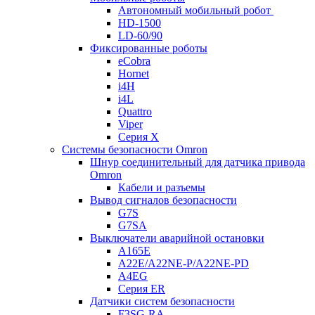
Автономный мобильный робот
HD-1500
LD-60/90
Фиксированные роботы
eCobra
Hornet
i4H
i4L
Quattro
Viper
Серия X
Системы безопасности Omron
Шнур соединительный для датчика привода
Omron
Кабели и разъемы
Вывод сигналов безопасности
G7S
G7SA
Выключатели аварийной остановки
A165E
A22E/A22NE-P/A22NE-PD
A4EG
Серия ER
Датчики систем безопасности
F3SG-RA