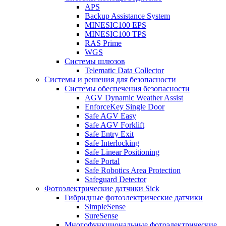
APS
Backup Assistance System
MINESIC100 EPS
MINESIC100 TPS
RAS Prime
WGS
Системы шлюзов
Telematic Data Collector
Системы и решения для безопасности
Системы обеспечения безопасности
AGV Dynamic Weather Assist
EnforceKey Single Door
Safe AGV Easy
Safe AGV Forklift
Safe Entry Exit
Safe Interlocking
Safe Linear Positioning
Safe Portal
Safe Robotics Area Protection
Safeguard Detector
Фотоэлектрические датчики Sick
Гибридные фотоэлектрические датчики
SimpleSense
SureSense
Многофункциональные фотоэлектрические