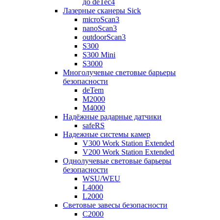
до deTec4
Лазерные сканеры Sick
microScan3
nanoScan3
outdoorScan3
S300
S300 Mini
S3000
Многолучевые световые барьеры
безопасности
deTem
M2000
M4000
Надёжные радарные датчики
safeRS
Надежные системы камер
V300 Work Station Extended
V200 Work Station Extended
Однолучевые световые барьеры
безопасности
WSU/WEU
L4000
L2000
Световые завесы безопасности
C2000