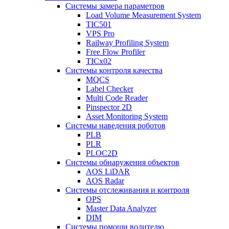
Системы замера параметров
Load Volume Measurement System
TIC501
VPS Pro
Railway Profiling System
Free Flow Profiler
TICx02
Системы контроля качества
MQCS
Label Checker
Multi Code Reader
Pinspector 2D
Asset Monitoring System
Системы наведения роботов
PLB
PLR
PLOC2D
Системы обнаружения объектов
AOS LiDAR
AOS Radar
Системы отслеживания и контроля
OPS
Master Data Analyzer
DIM
Системы помощи водителю