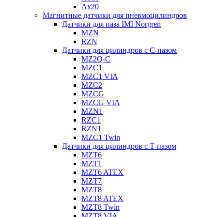
Ax20
Магнитные датчики для пневмоцилиндров
Датчики для паза IMI Norgren
MZN
RZN
Датчики для цилиндров с С-пазом
MZ2Q-C
MZC1
MZC1 VIA
MZC2
MZCG
MZCG VIA
MZN1
RZC1
RZN1
MZC1 Twin
Датчики для цилиндров с Т-пазом
MZT6
MZT1
MZT6 ATEX
MZT7
MZT8
MZT8 ATEX
MZT8 Twin
MZT8 VIA