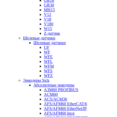
GR18
GR30
MH15
V12
V18
V180
W15
Z-датчик
Щелевые датчики
Щелевые датчики
UF
WF
WFE
WFL
WFM
WFS
WFZ
Энкодеры Sick
Абсолютные энкодеры
A3M60 PROFIBUS
ACM60
ACS/ACM36
AFS/AFM60 EtherCAT®
AFS/AFM60 EtherNet/IP
AFS/AFM60 Inox