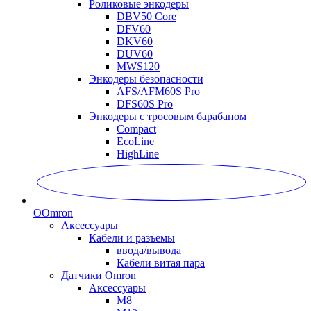
Роликовые энкодеры
DBV50 Core
DFV60
DKV60
DUV60
MWS120
Энкодеры безопасности
AFS/AFM60S Pro
DFS60S Pro
Энкодеры с тросовым барабаном
Compact
EcoLine
HighLine
O
Omron
Аксессуары
Кабели и разъемы
ввода/вывода
Кабели витая пара
Датчики Omron
Аксессуары
M8