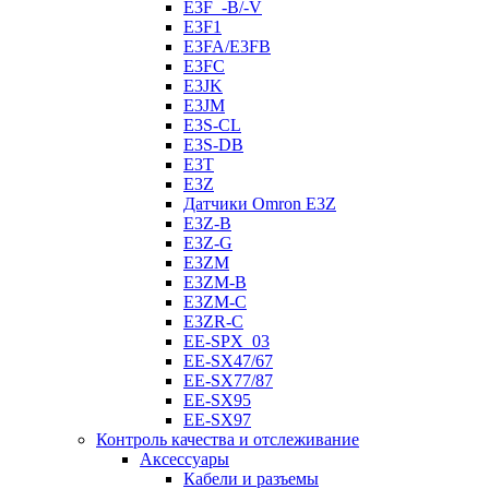
E3F_-B/-V
E3F1
E3FA/E3FB
E3FC
E3JK
E3JM
E3S-CL
E3S-DB
E3T
E3Z
Датчики Omron E3Z
E3Z-B
E3Z-G
E3ZM
E3ZM-B
E3ZM-C
E3ZR-C
EE-SPX_03
EE-SX47/67
EE-SX77/87
EE-SX95
EE-SX97
Контроль качества и отслеживание
Аксессуары
Кабели и разъемы