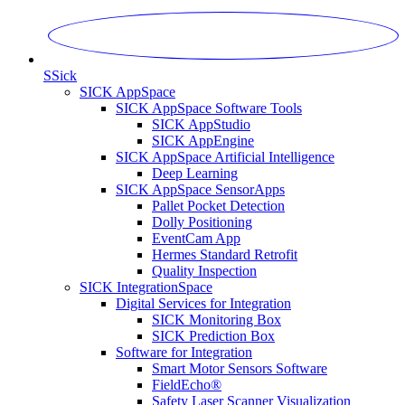
S
Sick
SICK AppSpace
SICK AppSpace Software Tools
SICK AppStudio
SICK AppEngine
SICK AppSpace Artificial Intelligence
Deep Learning
SICK AppSpace SensorApps
Pallet Pocket Detection
Dolly Positioning
EventCam App
Hermes Standard Retrofit
Quality Inspection
SICK IntegrationSpace
Digital Services for Integration
SICK Monitoring Box
SICK Prediction Box
Software for Integration
Smart Motor Sensors Software
FieldEcho®
Safety Laser Scanner Visualization