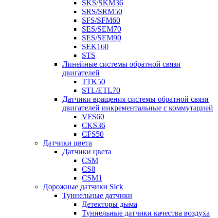
SKS/SKM36
SRS/SRM50
SFS/SFM60
SES/SEM70
SES/SEM90
SEK160
STS
Линейные системы обратной связи
двигателей
TTK50
STL/ETL70
Датчики вращения системы обратной связи
двигателей инкрементальные с коммутацией
VFS60
CKS36
CFS50
Датчики цвета
Датчики цвета
CSM
CS8
CSM1
Дорожные датчики Sick
Туннельные датчики
Детекторы дыма
Туннельные датчики качества воздуха