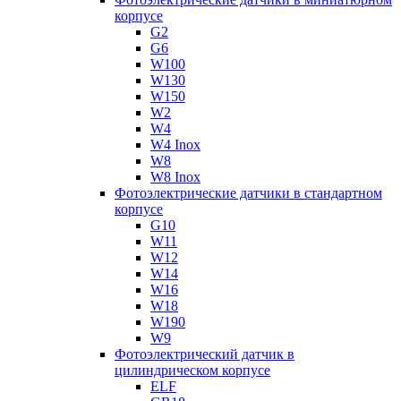
корпусе
G2
G6
W100
W130
W150
W2
W4
W4 Inox
W8
W8 Inox
Фотоэлектрические датчики в стандартном
корпусе
G10
W11
W12
W14
W16
W18
W190
W9
Фотоэлектрический датчик в
цилиндрическом корпусе
ELF