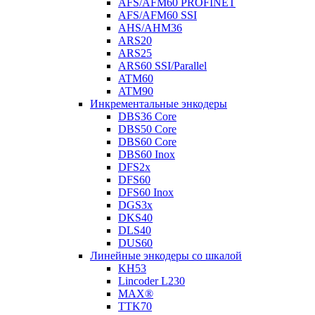
AFS/AFM60 PROFINET
AFS/AFM60 SSI
AHS/AHM36
ARS20
ARS25
ARS60 SSI/Parallel
ATM60
ATM90
Инкрементальные энкодеры
DBS36 Core
DBS50 Core
DBS60 Core
DBS60 Inox
DFS2x
DFS60
DFS60 Inox
DGS3x
DKS40
DLS40
DUS60
Линейные энкодеры со шкалой
KH53
Lincoder L230
MAX®
TTK70