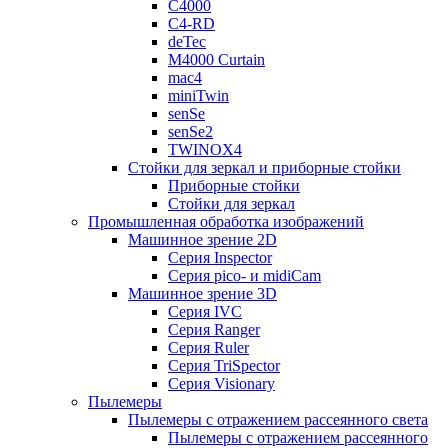
C4000
C4-RD
deTec
M4000 Curtain
mac4
miniTwin
senSe
senSe2
TWINOX4
Стойки для зеркал и приборные стойки
Приборные стойки
Стойки для зеркал
Промышленная обработка изображений
Машинное зрение 2D
Серия Inspector
Серия pico- и midiCam
Машинное зрение 3D
Серия IVC
Серия Ranger
Серия Ruler
Серия TriSpector
Серия Visionary
Пылемеры
Пылемеры с отражением рассеянного света
Пылемеры с отражением рассеянного