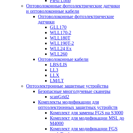
Flexi Loop
Оптоволоконные фотоэлектрические датчики
и оптоволоконные кабели
Оптоволоконные фотоэлектрические
датчики
GLL170
WLL170-2
WLL180T
WLL190T-2
WLL24 Ex
WLL260
Оптоволоконные кабели
LBS/LIS
LL3
LLX
LM/LT
Оптоэлектронные защитные устройства
Безопасные многолучевые сканеры
scanGrid2
Комплекты модификации для
оптоэлектронных защитных устройств
Комплект для замены FGS на S3000
Комплект для модификации MSL до
M4000
Комплект для модификации FGS