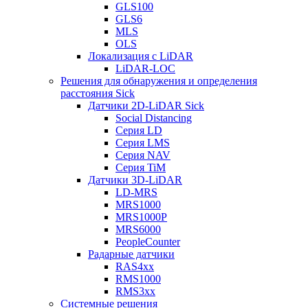
GLS100
GLS6
MLS
OLS
Локализация с LiDAR
LiDAR-LOC
Решения для обнаружения и определения
расстояния Sick
Датчики 2D-LiDAR Sick
Social Distancing
Серия LD
Серия LMS
Серия NAV
Серия TiM
Датчики 3D-LiDAR
LD-MRS
MRS1000
MRS1000P
MRS6000
PeopleCounter
Радарные датчики
RAS4xx
RMS1000
RMS3xx
Системные решения