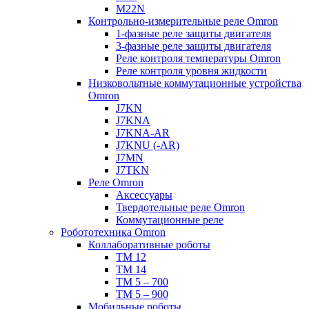
M22N
Контрольно-измерительные реле Omron
1-фазные реле защиты двигателя
3-фазные реле защиты двигателя
Реле контроля температуры Omron
Реле контроля уровня жидкости
Низковольтные коммутационные устройства
Omron
J7KN
J7KNA
J7KNA-AR
J7KNU (-AR)
J7MN
J7TKN
Реле Omron
Аксессуары
Твердотельные реле Omron
Коммутационные реле
Робототехника Omron
Коллаборативные роботы
TM 12
TM 14
TM 5 – 700
TM 5 – 900
Мобильные роботы