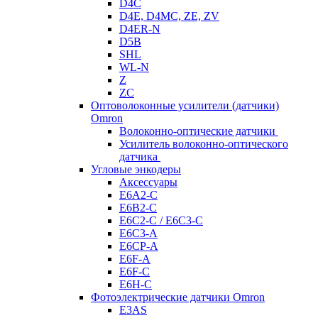
D4C
D4E, D4MC, ZE, ZV
D4ER-N
D5B
SHL
WL-N
Z
ZC
Оптоволоконные усилители (датчики)
Omron
Волоконно-оптические датчики
Усилитель волоконно-оптического
датчика
Угловые энкодеры
Аксессуары
E6A2-C
E6B2-C
E6C2-C / E6C3-C
E6C3-A
E6CP-A
E6F-A
E6F-C
E6H-C
Фотоэлектрические датчики Omron
E3AS