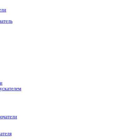
ели
атель
и
ускателем
ючатели
ателя