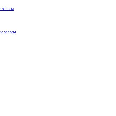
 завесы
е завесы