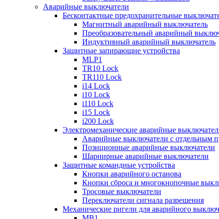
Аварийные выключатели
Бесконтактные предохранительные выключат
Магнитный аварийный выключатель
Преобразовательный аварийный выключ
Индуктивный аварийный выключатель
Защитные запирающие устройства
MLP1
TR10 Lock
TR110 Lock
i14 Lock
i10 Lock
i110 Lock
i15 Lock
i200 Lock
Электромеханические аварийные выключател
Аварийные выключатели с отдельным п
Позиционные аварийные выключатели
Шарнирные аварийные выключатели
Защитные командные устройства
Кнопки аварийного останова
Кнопки сброса и многокнопочные выкл
Тросовые выключатели
Переключатели сигнала разрешения
Механические ригели для аварийного выключ
MB1