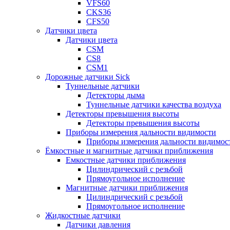
VFS60
CKS36
CFS50
Датчики цвета
Датчики цвета
CSM
CS8
CSM1
Дорожные датчики Sick
Туннельные датчики
Детекторы дыма
Туннельные датчики качества воздуха
Детекторы превышения высоты
Детекторы превышения высоты
Приборы измерения дальности видимости
Приборы измерения дальности видимос
Ёмкостные и магнитные датчики приближения
Емкостные датчики приближения
Цилиндрический с резьбой
Прямоугольное исполнение
Магнитные датчики приближения
Цилиндрический с резьбой
Прямоугольное исполнение
Жидкостные датчики
Датчики давления