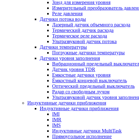
Зонд для измерения уровня
Измерительный преобразователь давлен
Реле давления
Датчики потока воды
Лазерный датчик объемного расхода
Термический датчик расхода
Термическое реле расхода
Ультразвуковой датчик потока
Датчики температуры
Погружные датчики температуры
Датчики уровня заполнения
Вибрационный предельный выключател
Датчик уровня TDR
Емкостные датчики уровня
Ёмкостный концевой выключатель
Оптический предельный выключатель
Радар со свободным лучом
Ультразвуковой датчик уровня заполнен
Индуктивные датчики приближения
Индуктивные датчики приближения
IMI
IMR
IMS
Индуктивные датчики MultiTask
Прямоугольное исполнение