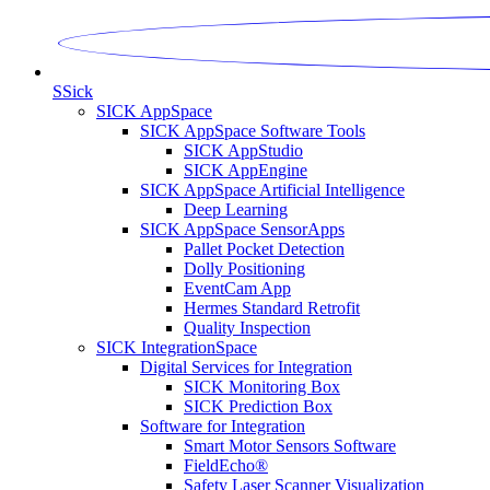
S
Sick
SICK AppSpace
SICK AppSpace Software Tools
SICK AppStudio
SICK AppEngine
SICK AppSpace Artificial Intelligence
Deep Learning
SICK AppSpace SensorApps
Pallet Pocket Detection
Dolly Positioning
EventCam App
Hermes Standard Retrofit
Quality Inspection
SICK IntegrationSpace
Digital Services for Integration
SICK Monitoring Box
SICK Prediction Box
Software for Integration
Smart Motor Sensors Software
FieldEcho®
Safety Laser Scanner Visualization