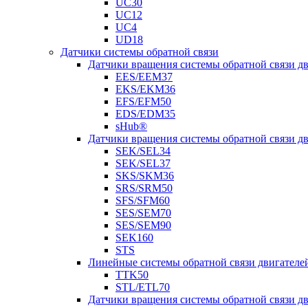
UC30
UC12
UC4
UD18
Датчики системы обратной связи
Датчики вращения системы обратной связи 
EES/EEM37
EKS/EKM36
EFS/EFM50
EDS/EDM35
sHub®
Датчики вращения системы обратной связи 
SEK/SEL34
SEK/SEL37
SKS/SKM36
SRS/SRM50
SFS/SFM60
SES/SEM70
SES/SEM90
SEK160
STS
Линейные системы обратной связи двигателе
TTK50
STL/ETL70
Датчики вращения системы обратной связи д