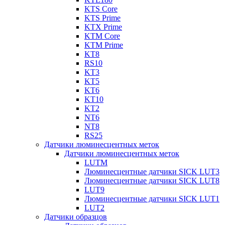
KTS Core
KTS Prime
KTX Prime
KTM Core
KTM Prime
KT8
RS10
KT3
KT5
KT6
KT10
KT2
NT6
NT8
RS25
Датчики люминесцентных меток
Датчики люминесцентных меток
LUTM
Люминесцентные датчики SICK LUT3
Люминесцентные датчики SICK LUT8
LUT9
Люминесцентные датчики SICK LUT1
LUT2
Датчики образцов