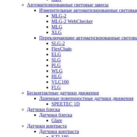
Автоматизированные световые завесы
Измерительные автоматизированные световые
MLG-2
MLG-2 WebChecker
MLG
XLG
Переключающие автоматизированные световы
SLG-2
FlexChain
ELG
SLG
PLG
WLG
HLG
VLC100
FLG
Бесконтактные датчики движения
Лазерные поверхностные датчики движения
SPEETEC 1D
Датчики блеска
Датчики блеска
Glare
Датчики контраста
Датчики контраста
KTL180