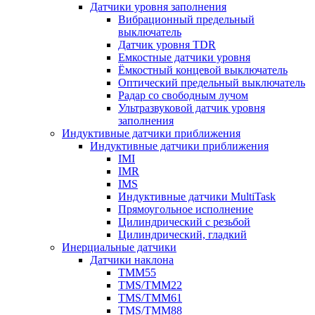
Датчики уровня заполнения
Вибрационный предельный
выключатель
Датчик уровня TDR
Емкостные датчики уровня
Ёмкостный концевой выключатель
Оптический предельный выключатель
Радар со свободным лучом
Ультразвуковой датчик уровня
заполнения
Индуктивные датчики приближения
Индуктивные датчики приближения
IMI
IMR
IMS
Индуктивные датчики MultiTask
Прямоугольное исполнение
Цилиндрический с резьбой
Цилиндрический, гладкий
Инерциальные датчики
Датчики наклона
TMM55
TMS/TMM22
TMS/TMM61
TMS/TMM88