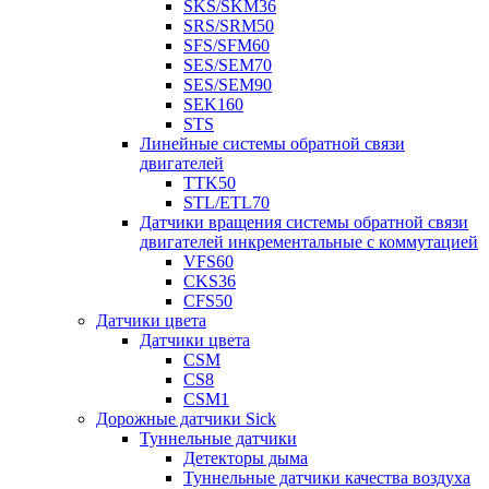
SKS/SKM36
SRS/SRM50
SFS/SFM60
SES/SEM70
SES/SEM90
SEK160
STS
Линейные системы обратной связи
двигателей
TTK50
STL/ETL70
Датчики вращения системы обратной связи
двигателей инкрементальные с коммутацией
VFS60
CKS36
CFS50
Датчики цвета
Датчики цвета
CSM
CS8
CSM1
Дорожные датчики Sick
Туннельные датчики
Детекторы дыма
Туннельные датчики качества воздуха