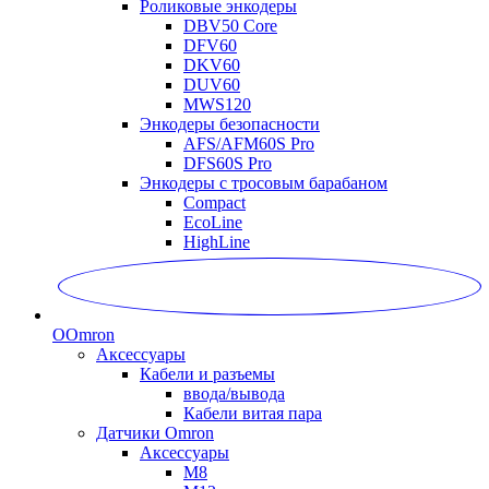
Роликовые энкодеры
DBV50 Core
DFV60
DKV60
DUV60
MWS120
Энкодеры безопасности
AFS/AFM60S Pro
DFS60S Pro
Энкодеры с тросовым барабаном
Compact
EcoLine
HighLine
O
Omron
Аксессуары
Кабели и разъемы
ввода/вывода
Кабели витая пара
Датчики Omron
Аксессуары
M8