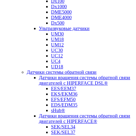
Dx100
Dx1000
DME5000
DME4000
Dx500
Ультразвуковые датчики
UM30
UM18
UM12
UC30
UC12
UC4
UD18
Датчики системы обратной связи
Датчики вращения системы обратной связи
двигателей с HIPERFACE DSL®
EES/EEM37
EKS/EKM36
EFS/EFM50
EDS/EDM35
sHub®
Датчики вращения системы обратной связи
двигателей с HIPERFACE®
SEK/SEL34
SEK/SEL37