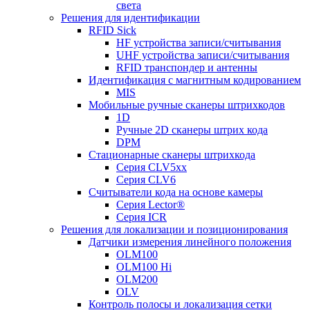
света
Решения для идентификации
RFID Sick
HF устройства записи/считывания
UHF устройства записи/считывания
RFID транспондер и антенны
Идентификация с магнитным кодированием
MIS
Мобильные ручные сканеры штрихкодов
1D
Ручные 2D сканеры штрих кода
DPM
Стационарные сканеры штрихкода
Серия CLV5xx
Серия CLV6
Считыватели кода на основе камеры
Серия Lector®
Серия ICR
Решения для локализации и позиционирования
Датчики измерения линейного положения
OLM100
OLM100 Hi
OLM200
OLV
Контроль полосы и локализация сетки