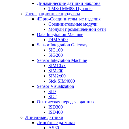
Динамические датчики наклона
TMS/TMM88 Dynamic
Интеграционные продукты
4Dpro-Соединительные изделия
Соединительные модули
Модули промышленной сети
Data Integration Machine
DIMA500
Sensor Integration Gateway
SIG100
SIG200
Sensor Integration Machine
SIM10xx
SIM200
SIM2x00
Sick SIM4000
Sensor Visualization
SID
SLT
Оптическая передача данных
ISD300
ISD400
Линейные датчики
Линейные датчики
AS30