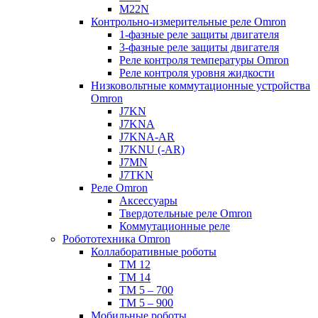
M22N
Контрольно-измерительные реле Omron
1-фазные реле защиты двигателя
3-фазные реле защиты двигателя
Реле контроля температуры Omron
Реле контроля уровня жидкости
Низковольтные коммутационные устройства
Omron
J7KN
J7KNA
J7KNA-AR
J7KNU (-AR)
J7MN
J7TKN
Реле Omron
Аксессуары
Твердотельные реле Omron
Коммутационные реле
Робототехника Omron
Коллаборативные роботы
TM 12
TM 14
TM 5 – 700
TM 5 – 900
Мобильные роботы