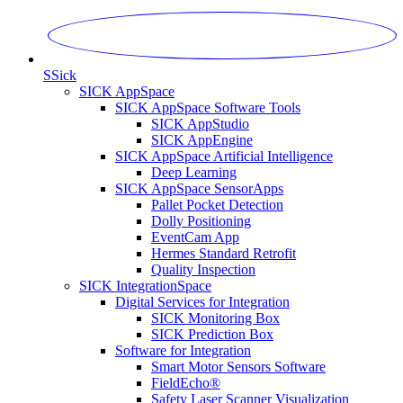
S
Sick
SICK AppSpace
SICK AppSpace Software Tools
SICK AppStudio
SICK AppEngine
SICK AppSpace Artificial Intelligence
Deep Learning
SICK AppSpace SensorApps
Pallet Pocket Detection
Dolly Positioning
EventCam App
Hermes Standard Retrofit
Quality Inspection
SICK IntegrationSpace
Digital Services for Integration
SICK Monitoring Box
SICK Prediction Box
Software for Integration
Smart Motor Sensors Software
FieldEcho®
Safety Laser Scanner Visualization