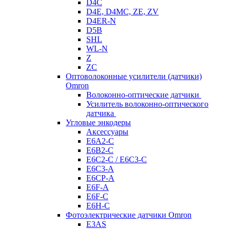
D4C
D4E, D4MC, ZE, ZV
D4ER-N
D5B
SHL
WL-N
Z
ZC
Оптоволоконные усилители (датчики)
Omron
Волоконно-оптические датчики
Усилитель волоконно-оптического
датчика
Угловые энкодеры
Аксессуары
E6A2-C
E6B2-C
E6C2-C / E6C3-C
E6C3-A
E6CP-A
E6F-A
E6F-C
E6H-C
Фотоэлектрические датчики Omron
E3AS