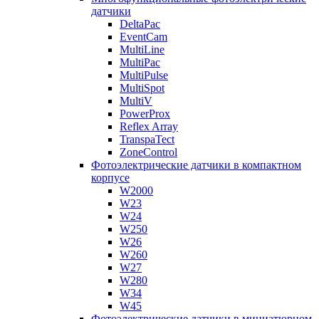
датчики
DeltaPac
EventCam
MultiLine
MultiPac
MultiPulse
MultiSpot
MultiV
PowerProx
Reflex Array
TranspaTect
ZoneControl
Фотоэлектрические датчики в компактном
корпусе
W2000
W23
W24
W250
W26
W260
W27
W280
W34
W45
Фотоэлектрические датчики в миниатюрном