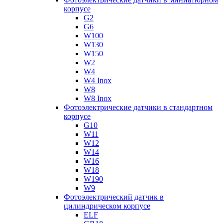
корпусе
G2
G6
W100
W130
W150
W2
W4
W4 Inox
W8
W8 Inox
Фотоэлектрические датчики в стандартном
корпусе
G10
W11
W12
W14
W16
W18
W190
W9
Фотоэлектрический датчик в
цилиндрическом корпусе
ELF