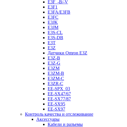
E3F_-B/-V
E3F1
E3FA/E3FB
E3FC
E3JK
E3JM
E3S-CL
E3S-DB
E3T
E3Z
Датчики Omron E3Z
E3Z-B
E3Z-G
E3ZM
E3ZM-B
E3ZM-C
E3ZR-C
EE-SPX_03
EE-SX47/67
EE-SX77/87
EE-SX95
EE-SX97
Контроль качества и отслеживание
Аксессуары
Кабели и разъемы