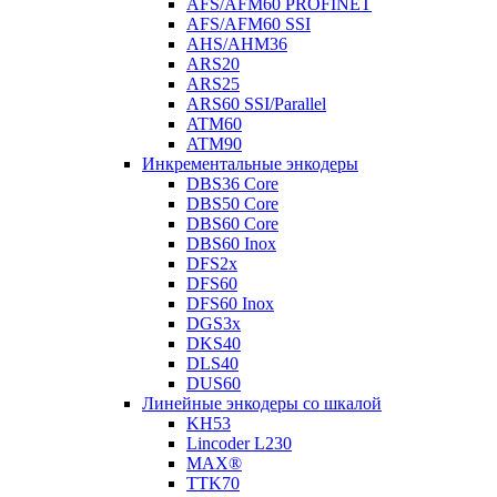
AFS/AFM60 PROFINET
AFS/AFM60 SSI
AHS/AHM36
ARS20
ARS25
ARS60 SSI/Parallel
ATM60
ATM90
Инкрементальные энкодеры
DBS36 Core
DBS50 Core
DBS60 Core
DBS60 Inox
DFS2x
DFS60
DFS60 Inox
DGS3x
DKS40
DLS40
DUS60
Линейные энкодеры со шкалой
KH53
Lincoder L230
MAX®
TTK70