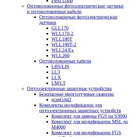
Flexi Loop
Оптоволоконные фотоэлектрические датчики
и оптоволоконные кабели
Оптоволоконные фотоэлектрические
датчики
GLL170
WLL170-2
WLL180T
WLL190T-2
WLL24 Ex
WLL260
Оптоволоконные кабели
LBS/LIS
LL3
LLX
LM/LT
Оптоэлектронные защитные устройства
Безопасные многолучевые сканеры
scanGrid2
Комплекты модификации для
оптоэлектронных защитных устройств
Комплект для замены FGS на S3000
Комплект для модификации MSL до
M4000
Комплект для модификации FGS