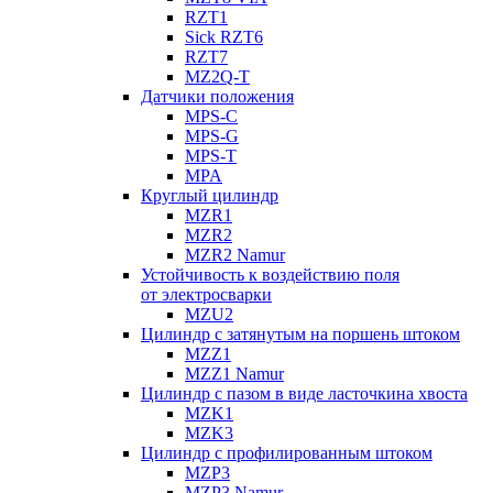
RZT1
Sick RZT6
RZT7
MZ2Q-T
Датчики положения
MPS-C
MPS-G
MPS-T
MPA
Круглый цилиндр
MZR1
MZR2
MZR2 Namur
Устойчивость к воздействию поля
от электросварки
MZU2
Цилиндр с затянутым на поршень штоком
MZZ1
MZZ1 Namur
Цилиндр с пазом в виде ласточкина хвоста
MZK1
MZK3
Цилиндр с профилированным штоком
MZP3
MZP3 Namur