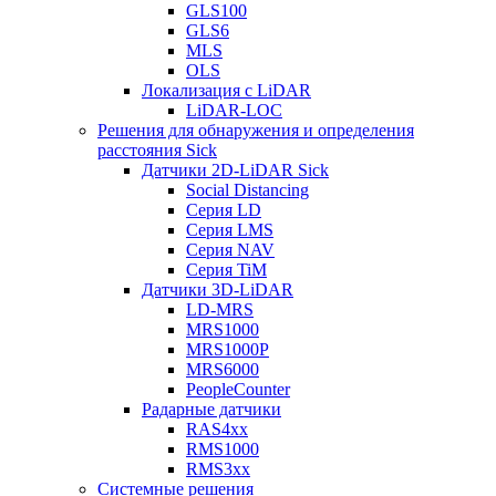
GLS100
GLS6
MLS
OLS
Локализация с LiDAR
LiDAR-LOC
Решения для обнаружения и определения
расстояния Sick
Датчики 2D-LiDAR Sick
Social Distancing
Серия LD
Серия LMS
Серия NAV
Серия TiM
Датчики 3D-LiDAR
LD-MRS
MRS1000
MRS1000P
MRS6000
PeopleCounter
Радарные датчики
RAS4xx
RMS1000
RMS3xx
Системные решения