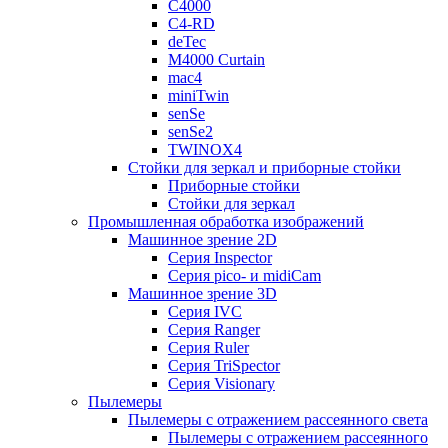
C4000
C4-RD
deTec
M4000 Curtain
mac4
miniTwin
senSe
senSe2
TWINOX4
Стойки для зеркал и приборные стойки
Приборные стойки
Стойки для зеркал
Промышленная обработка изображений
Машинное зрение 2D
Серия Inspector
Серия pico- и midiCam
Машинное зрение 3D
Серия IVC
Серия Ranger
Серия Ruler
Серия TriSpector
Серия Visionary
Пылемеры
Пылемеры с отражением рассеянного света
Пылемеры с отражением рассеянного