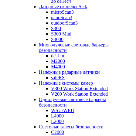
до deTec4
Лазерные сканеры Sick
microScan3
nanoScan3
outdoorScan3
S300
S300 Mini
S3000
Многолучевые световые барьеры
безопасности
deTem
M2000
M4000
Надёжные радарные датчики
safeRS
Надежные системы камер
V300 Work Station Extended
V200 Work Station Extended
Однолучевые световые барьеры
безопасности
WSU/WEU
L4000
L2000
Световые завесы безопасности
C2000