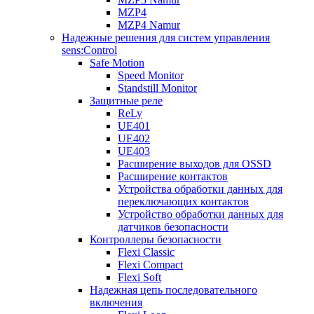
MZP4
MZP4 Namur
Надежные решения для систем управления
sens:Control
Safe Motion
Speed Monitor
Standstill Monitor
Защитные реле
ReLy
UE401
UE402
UE403
Расширение выходов для OSSD
Расширение контактов
Устройства обработки данных для
переключающих контактов
Устройство обработки данных для
датчиков безопасности
Контроллеры безопасности
Flexi Classic
Flexi Compact
Flexi Soft
Надежная цепь последовательного
включения