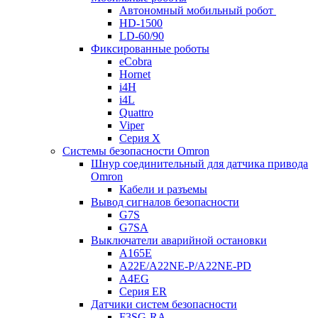
Автономный мобильный робот
HD-1500
LD-60/90
Фиксированные роботы
eCobra
Hornet
i4H
i4L
Quattro
Viper
Серия X
Системы безопасности Omron
Шнур соединительный для датчика привода
Omron
Кабели и разъемы
Вывод сигналов безопасности
G7S
G7SA
Выключатели аварийной остановки
A165E
A22E/A22NE-P/A22NE-PD
A4EG
Серия ER
Датчики систем безопасности
F3SG-RA