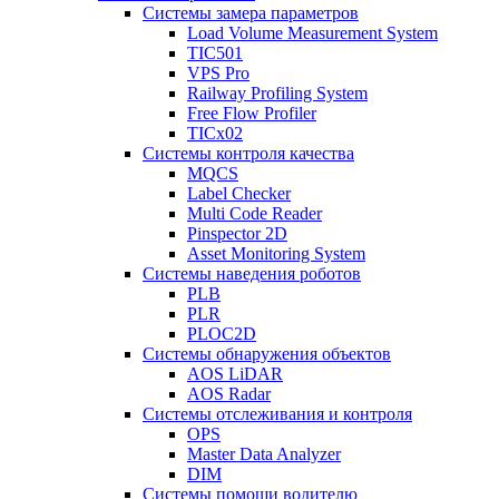
Системы замера параметров
Load Volume Measurement System
TIC501
VPS Pro
Railway Profiling System
Free Flow Profiler
TICx02
Системы контроля качества
MQCS
Label Checker
Multi Code Reader
Pinspector 2D
Asset Monitoring System
Системы наведения роботов
PLB
PLR
PLOC2D
Системы обнаружения объектов
AOS LiDAR
AOS Radar
Системы отслеживания и контроля
OPS
Master Data Analyzer
DIM
Системы помощи водителю