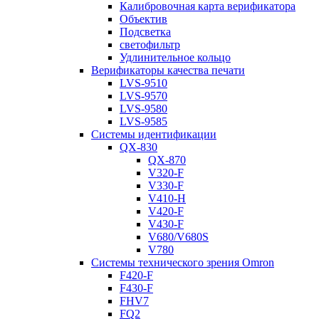
Калибровочная карта верификатора
Объектив
Подсветка
светофильтр
Удлинительное кольцо
Верификаторы качества печати
LVS-9510
LVS-9570
LVS-9580
LVS-9585
Системы идентификации
QX-830
QX-870
V320-F
V330-F
V410-H
V420-F
V430-F
V680/V680S
V780
Системы технического зрения Omron
F420-F
F430-F
FHV7
FQ2