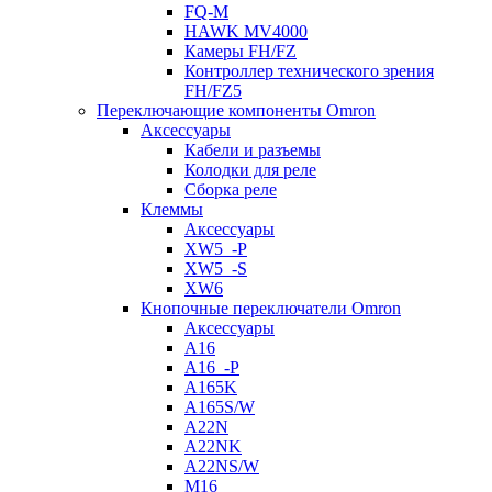
FQ-M
HAWK MV4000
Камеры FH/FZ
Контроллер технического зрения
FH/FZ5
Переключающие компоненты Omron
Аксессуары
Кабели и разъемы
Колодки для реле
Сборка реле
Клеммы
Аксессуары
XW5_-P
XW5_-S
XW6
Кнопочные переключатели Omron
Аксессуары
A16
A16_-P
A165K
A165S/W
A22N
A22NK
A22NS/W
M16