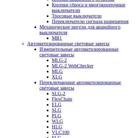
Кнопки сброса и многокнопочные
выключатели
Тросовые выключатели
Переключатели сигнала разрешения
Механические ригели для аварийного
выключателя
MB1
Автоматизированные световые завесы
Измерительные автоматизированные
световые завесы
MLG-2
MLG-2 WebChecker
MLG
XLG
Переключающие автоматизированные
световые завесы
SLG-2
FlexChain
ELG
SLG
PLG
WLG
HLG
VLC100
FLG