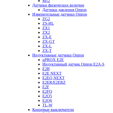
M12
Датчики физических величин
Датчики давления Omron
Измерительные датчики Omron
ZG2
ZS-HL
ZX1
ZX2
ZX-E
ZX-GT
ZX-L
ZX-T
Индуктивные датчики Omron
µPROX E2E
Индуктивный датчик Omron E2A-S
E2B
E2E NEXT
E2EQ NEXT
E2ER/E2ERZ
E2F
E2FQ
E2Q5
E2Q6
TL-W
Концевые выключатели