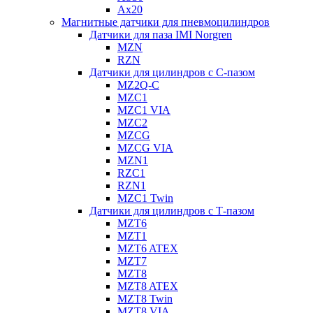
Ax20
Магнитные датчики для пневмоцилиндров
Датчики для паза IMI Norgren
MZN
RZN
Датчики для цилиндров с С-пазом
MZ2Q-C
MZC1
MZC1 VIA
MZC2
MZCG
MZCG VIA
MZN1
RZC1
RZN1
MZC1 Twin
Датчики для цилиндров с Т-пазом
MZT6
MZT1
MZT6 ATEX
MZT7
MZT8
MZT8 ATEX
MZT8 Twin
MZT8 VIA