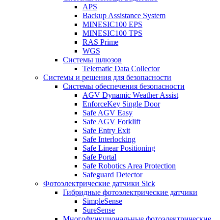
APS
Backup Assistance System
MINESIC100 EPS
MINESIC100 TPS
RAS Prime
WGS
Системы шлюзов
Telematic Data Collector
Системы и решения для безопасности
Системы обеспечения безопасности
AGV Dynamic Weather Assist
EnforceKey Single Door
Safe AGV Easy
Safe AGV Forklift
Safe Entry Exit
Safe Interlocking
Safe Linear Positioning
Safe Portal
Safe Robotics Area Protection
Safeguard Detector
Фотоэлектрические датчики Sick
Гибридные фотоэлектрические датчики
SimpleSense
SureSense
Многофункциональные фотоэлектрические