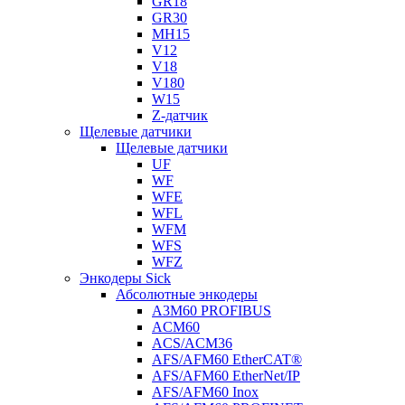
GR18
GR30
MH15
V12
V18
V180
W15
Z-датчик
Щелевые датчики
Щелевые датчики
UF
WF
WFE
WFL
WFM
WFS
WFZ
Энкодеры Sick
Абсолютные энкодеры
A3M60 PROFIBUS
ACM60
ACS/ACM36
AFS/AFM60 EtherCAT®
AFS/AFM60 EtherNet/IP
AFS/AFM60 Inox