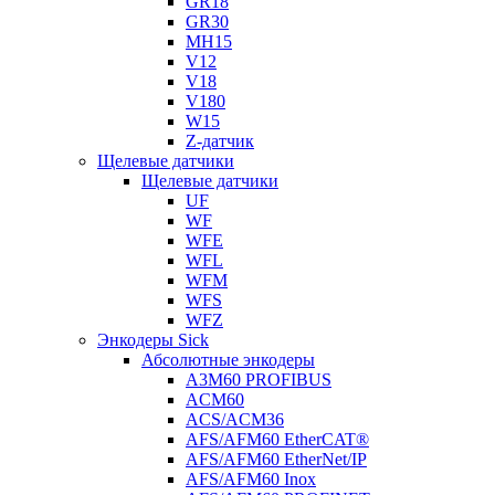
GR18
GR30
MH15
V12
V18
V180
W15
Z-датчик
Щелевые датчики
Щелевые датчики
UF
WF
WFE
WFL
WFM
WFS
WFZ
Энкодеры Sick
Абсолютные энкодеры
A3M60 PROFIBUS
ACM60
ACS/ACM36
AFS/AFM60 EtherCAT®
AFS/AFM60 EtherNet/IP
AFS/AFM60 Inox