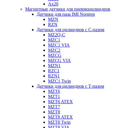
Ax20
Магнитные датчики для пневмоцилиндров
Датчики для паза IMI Norgren
MZN
RZN
Датчики для цилиндров с С-пазом
MZ2Q-C
MZC1
MZC1 VIA
MZC2
MZCG
MZCG VIA
MZN1
RZC1
RZN1
MZC1 Twin
Датчики для цилиндров с Т-пазом
MZT6
MZT1
MZT6 ATEX
MZT7
MZT8
MZT8 ATEX
MZT8 Twin
MZT8 VIA