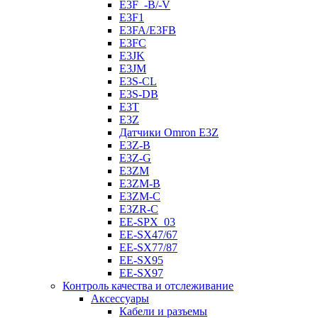
E3F_-B/-V
E3F1
E3FA/E3FB
E3FC
E3JK
E3JM
E3S-CL
E3S-DB
E3T
E3Z
Датчики Omron E3Z
E3Z-B
E3Z-G
E3ZM
E3ZM-B
E3ZM-C
E3ZR-C
EE-SPX_03
EE-SX47/67
EE-SX77/87
EE-SX95
EE-SX97
Контроль качества и отслеживание
Аксессуары
Кабели и разъемы