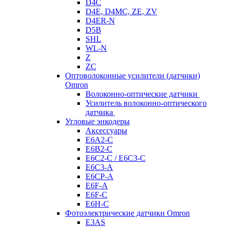
D4C
D4E, D4MC, ZE, ZV
D4ER-N
D5B
SHL
WL-N
Z
ZC
Оптоволоконные усилители (датчики)
Omron
Волоконно-оптические датчики
Усилитель волоконно-оптического
датчика
Угловые энкодеры
Аксессуары
E6A2-C
E6B2-C
E6C2-C / E6C3-C
E6C3-A
E6CP-A
E6F-A
E6F-C
E6H-C
Фотоэлектрические датчики Omron
E3AS