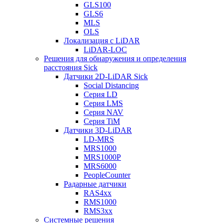
GLS100
GLS6
MLS
OLS
Локализация с LiDAR
LiDAR-LOC
Решения для обнаружения и определения
расстояния Sick
Датчики 2D-LiDAR Sick
Social Distancing
Серия LD
Серия LMS
Серия NAV
Серия TiM
Датчики 3D-LiDAR
LD-MRS
MRS1000
MRS1000P
MRS6000
PeopleCounter
Радарные датчики
RAS4xx
RMS1000
RMS3xx
Системные решения