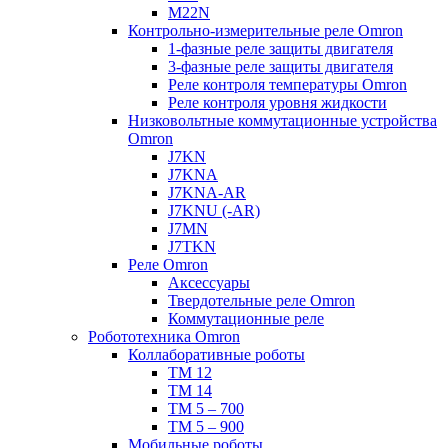
M22N
Контрольно-измерительные реле Omron
1-фазные реле защиты двигателя
3-фазные реле защиты двигателя
Реле контроля температуры Omron
Реле контроля уровня жидкости
Низковольтные коммутационные устройства
Omron
J7KN
J7KNA
J7KNA-AR
J7KNU (-AR)
J7MN
J7TKN
Реле Omron
Аксессуары
Твердотельные реле Omron
Коммутационные реле
Робототехника Omron
Коллаборативные роботы
TM 12
TM 14
TM 5 – 700
TM 5 – 900
Мобильные роботы