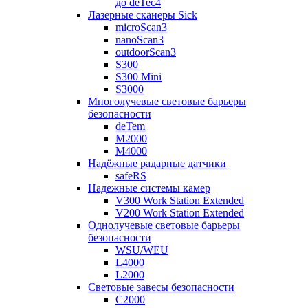
до deTec4
Лазерные сканеры Sick
microScan3
nanoScan3
outdoorScan3
S300
S300 Mini
S3000
Многолучевые световые барьеры
безопасности
deTem
M2000
M4000
Надёжные радарные датчики
safeRS
Надежные системы камер
V300 Work Station Extended
V200 Work Station Extended
Однолучевые световые барьеры
безопасности
WSU/WEU
L4000
L2000
Световые завесы безопасности
C2000