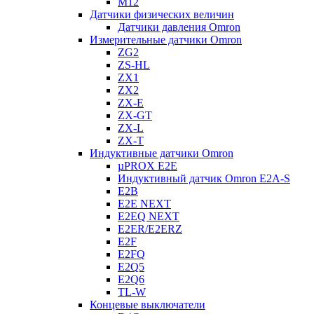
M12
Датчики физических величин
Датчики давления Omron
Измерительные датчики Omron
ZG2
ZS-HL
ZX1
ZX2
ZX-E
ZX-GT
ZX-L
ZX-T
Индуктивные датчики Omron
µPROX E2E
Индуктивный датчик Omron E2A-S
E2B
E2E NEXT
E2EQ NEXT
E2ER/E2ERZ
E2F
E2FQ
E2Q5
E2Q6
TL-W
Концевые выключатели