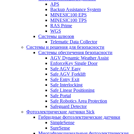
APS
Backup Assistance System
MINESIC100 EPS
MINESIC100 TPS
RAS Prime
WGS
Системы шлюзов
Telematic Data Collector
Системы и решения для безопасности
Системы обеспечения безопасности
AGV Dynamic Weather Assist
EnforceKey Single Door
Safe AGV Easy
Safe AGV Forklift
Safe Entry Exit
Safe Interlocking
Safe Linear Positioning
Safe Portal
Safe Robotics Area Protection
Safeguard Detector
Фотоэлектрические датчики Sick
Гибридные фотоэлектрические датчики
SimpleSense
SureSense
Многофункциональные фотоэлектрические