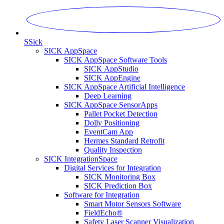
S
Sick
SICK AppSpace
SICK AppSpace Software Tools
SICK AppStudio
SICK AppEngine
SICK AppSpace Artificial Intelligence
Deep Learning
SICK AppSpace SensorApps
Pallet Pocket Detection
Dolly Positioning
EventCam App
Hermes Standard Retrofit
Quality Inspection
SICK IntegrationSpace
Digital Services for Integration
SICK Monitoring Box
SICK Prediction Box
Software for Integration
Smart Motor Sensors Software
FieldEcho®
Safety Laser Scanner Visualization