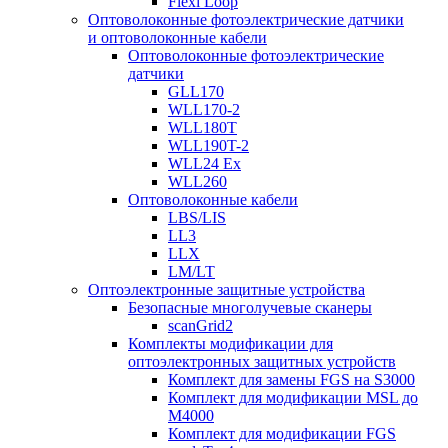
Flexi Loop
Оптоволоконные фотоэлектрические датчики
и оптоволоконные кабели
Оптоволоконные фотоэлектрические
датчики
GLL170
WLL170-2
WLL180T
WLL190T-2
WLL24 Ex
WLL260
Оптоволоконные кабели
LBS/LIS
LL3
LLX
LM/LT
Оптоэлектронные защитные устройства
Безопасные многолучевые сканеры
scanGrid2
Комплекты модификации для
оптоэлектронных защитных устройств
Комплект для замены FGS на S3000
Комплект для модификации MSL до
M4000
Комплект для модификации FGS