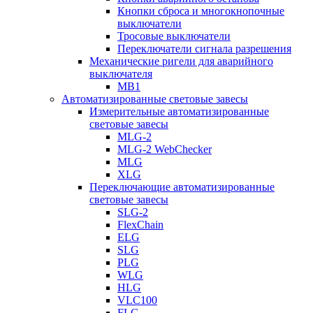
Кнопки сброса и многокнопочные
выключатели
Тросовые выключатели
Переключатели сигнала разрешения
Механические ригели для аварийного
выключателя
MB1
Автоматизированные световые завесы
Измерительные автоматизированные
световые завесы
MLG-2
MLG-2 WebChecker
MLG
XLG
Переключающие автоматизированные
световые завесы
SLG-2
FlexChain
ELG
SLG
PLG
WLG
HLG
VLC100
FLG