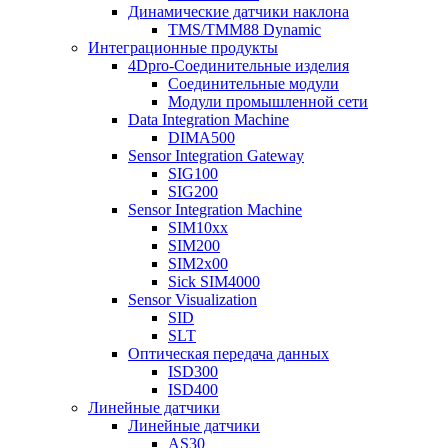
Динамические датчики наклона
TMS/TMM88 Dynamic
Интеграционные продукты
4Dpro-Соединительные изделия
Соединительные модули
Модули промышленной сети
Data Integration Machine
DIMA500
Sensor Integration Gateway
SIG100
SIG200
Sensor Integration Machine
SIM10xx
SIM200
SIM2x00
Sick SIM4000
Sensor Visualization
SID
SLT
Оптическая передача данных
ISD300
ISD400
Линейные датчики
Линейные датчики
AS30