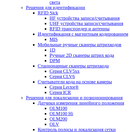
света
Решения для идентификации
RFID Sick
HF устройства записи/считывания
UHF устройства записи/считывания
RFID транспондер и антенны
Идентификация с магнитным кодированием
MIS
Мобильные ручные сканеры штрихкодов
1D
Ручные 2D сканеры штрих кода
DPM
Стационарные сканеры штрихкода
Серия CLV5xx
Серия CLV6
Считыватели кода на основе камеры
Серия Lector®
Серия ICR
Решения для локализации и позиционирования
Датчики измерения линейного положения
OLM100
OLM100 Hi
OLM200
OLV
Контроль полосы и локализация сетки