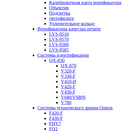
Калибровочная карта верификатора
Объектив
Подсветка
светофильтр
Удлинительное кольцо
Верификаторы качества печати
LVS-9510
LVS-9570
LVS-9580
LVS-9585
Системы идентификации
QX-830
QX-870
V320-F
V330-F
V410-H
V420-F
V430-F
V680/V680S
V780
Системы технического зрения Omron
F420-F
F430-F
FHV7
FQ2