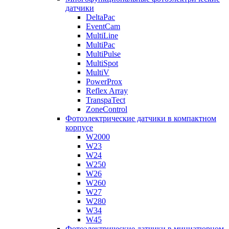
датчики
DeltaPac
EventCam
MultiLine
MultiPac
MultiPulse
MultiSpot
MultiV
PowerProx
Reflex Array
TranspaTect
ZoneControl
Фотоэлектрические датчики в компактном
корпусе
W2000
W23
W24
W250
W26
W260
W27
W280
W34
W45
Фотоэлектрические датчики в миниатюрном