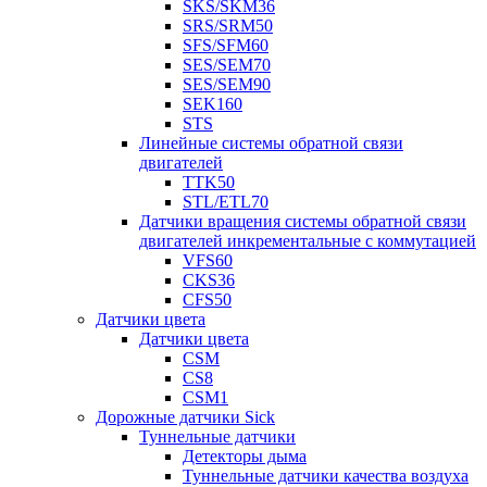
SKS/SKM36
SRS/SRM50
SFS/SFM60
SES/SEM70
SES/SEM90
SEK160
STS
Линейные системы обратной связи
двигателей
TTK50
STL/ETL70
Датчики вращения системы обратной связи
двигателей инкрементальные с коммутацией
VFS60
CKS36
CFS50
Датчики цвета
Датчики цвета
CSM
CS8
CSM1
Дорожные датчики Sick
Туннельные датчики
Детекторы дыма
Туннельные датчики качества воздуха