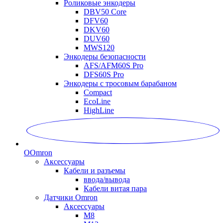
Роликовые энкодеры
DBV50 Core
DFV60
DKV60
DUV60
MWS120
Энкодеры безопасности
AFS/AFM60S Pro
DFS60S Pro
Энкодеры с тросовым барабаном
Compact
EcoLine
HighLine
O
Omron
Аксессуары
Кабели и разъемы
ввода/вывода
Кабели витая пара
Датчики Omron
Аксессуары
M8