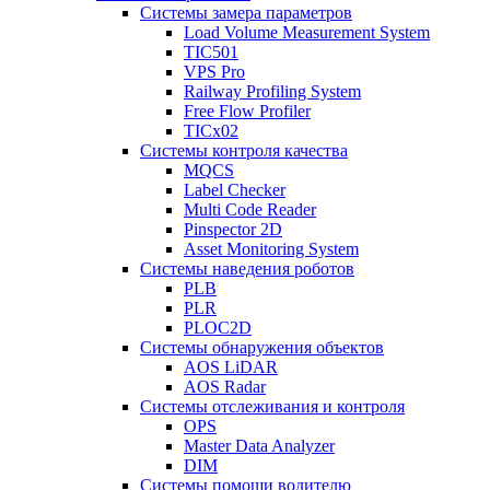
Системы замера параметров
Load Volume Measurement System
TIC501
VPS Pro
Railway Profiling System
Free Flow Profiler
TICx02
Системы контроля качества
MQCS
Label Checker
Multi Code Reader
Pinspector 2D
Asset Monitoring System
Системы наведения роботов
PLB
PLR
PLOC2D
Системы обнаружения объектов
AOS LiDAR
AOS Radar
Системы отслеживания и контроля
OPS
Master Data Analyzer
DIM
Системы помощи водителю