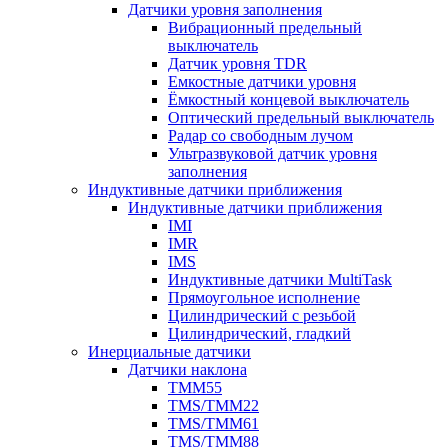
Датчики уровня заполнения
Вибрационный предельный
выключатель
Датчик уровня TDR
Емкостные датчики уровня
Ёмкостный концевой выключатель
Оптический предельный выключатель
Радар со свободным лучом
Ультразвуковой датчик уровня
заполнения
Индуктивные датчики приближения
Индуктивные датчики приближения
IMI
IMR
IMS
Индуктивные датчики MultiTask
Прямоугольное исполнение
Цилиндрический с резьбой
Цилиндрический, гладкий
Инерциальные датчики
Датчики наклона
TMM55
TMS/TMM22
TMS/TMM61
TMS/TMM88