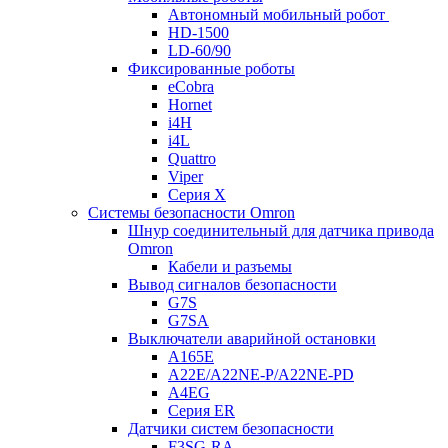
Автономный мобильный робот
HD-1500
LD-60/90
Фиксированные роботы
eCobra
Hornet
i4H
i4L
Quattro
Viper
Серия X
Системы безопасности Omron
Шнур соединительный для датчика привода
Omron
Кабели и разъемы
Вывод сигналов безопасности
G7S
G7SA
Выключатели аварийной остановки
A165E
A22E/A22NE-P/A22NE-PD
A4EG
Серия ER
Датчики систем безопасности
F3SG-RA