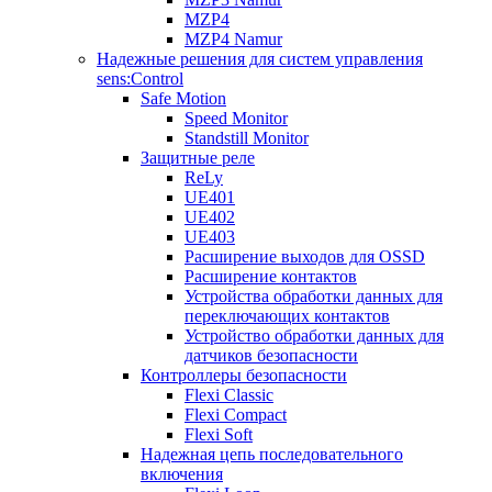
MZP4
MZP4 Namur
Надежные решения для систем управления
sens:Control
Safe Motion
Speed Monitor
Standstill Monitor
Защитные реле
ReLy
UE401
UE402
UE403
Расширение выходов для OSSD
Расширение контактов
Устройства обработки данных для
переключающих контактов
Устройство обработки данных для
датчиков безопасности
Контроллеры безопасности
Flexi Classic
Flexi Compact
Flexi Soft
Надежная цепь последовательного
включения