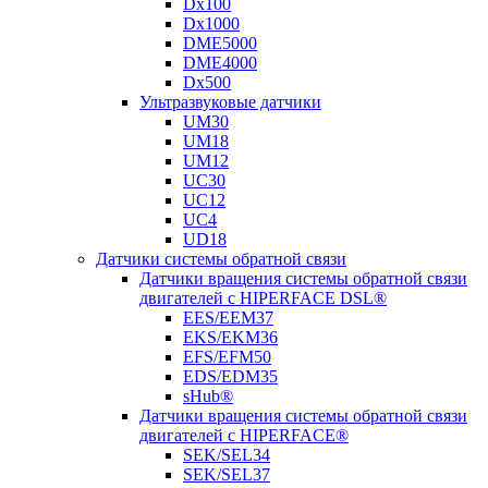
Dx100
Dx1000
DME5000
DME4000
Dx500
Ультразвуковые датчики
UM30
UM18
UM12
UC30
UC12
UC4
UD18
Датчики системы обратной связи
Датчики вращения системы обратной связи
двигателей с HIPERFACE DSL®
EES/EEM37
EKS/EKM36
EFS/EFM50
EDS/EDM35
sHub®
Датчики вращения системы обратной связи
двигателей с HIPERFACE®
SEK/SEL34
SEK/SEL37