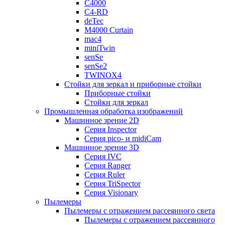
C4000
C4-RD
deTec
M4000 Curtain
mac4
miniTwin
senSe
senSe2
TWINOX4
Стойки для зеркал и приборные стойки
Приборные стойки
Стойки для зеркал
Промышленная обработка изображений
Машинное зрение 2D
Серия Inspector
Серия pico- и midiCam
Машинное зрение 3D
Серия IVC
Серия Ranger
Серия Ruler
Серия TriSpector
Серия Visionary
Пылемеры
Пылемеры с отражением рассеянного света
Пылемеры с отражением рассеянного