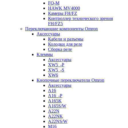
FQ-M
HAWK MV4000
Камеры FH/FZ
Контроллер технического зрения
FH/FZ5
Переключающие компоненты Omron
Аксессуары
Кабели и разъемы
Колодки для реле
Сборка реле
Клеммы
Аксессуары
XW5_-P
XW5_-S
XW6
Кнопочные переключатели Omron
Аксессуары
A16
A16_-P
A165K
A165S/W
A22N
A22NK
A22NS/W
M16