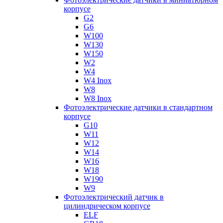
корпусе
G2
G6
W100
W130
W150
W2
W4
W4 Inox
W8
W8 Inox
Фотоэлектрические датчики в стандартном
корпусе
G10
W11
W12
W14
W16
W18
W190
W9
Фотоэлектрический датчик в
цилиндрическом корпусе
ELF