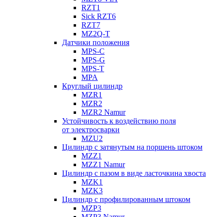
RZT1
Sick RZT6
RZT7
MZ2Q-T
Датчики положения
MPS-C
MPS-G
MPS-T
MPA
Круглый цилиндр
MZR1
MZR2
MZR2 Namur
Устойчивость к воздействию поля
от электросварки
MZU2
Цилиндр с затянутым на поршень штоком
MZZ1
MZZ1 Namur
Цилиндр с пазом в виде ласточкина хвоста
MZK1
MZK3
Цилиндр с профилированным штоком
MZP3
MZP3 Namur