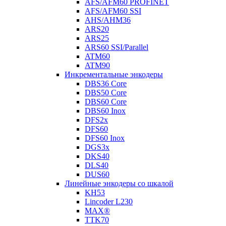
AFS/AFM60 PROFINET
AFS/AFM60 SSI
AHS/AHM36
ARS20
ARS25
ARS60 SSI/Parallel
ATM60
ATM90
Инкрементальные энкодеры
DBS36 Core
DBS50 Core
DBS60 Core
DBS60 Inox
DFS2x
DFS60
DFS60 Inox
DGS3x
DKS40
DLS40
DUS60
Линейные энкодеры со шкалой
KH53
Lincoder L230
MAX®
TTK70