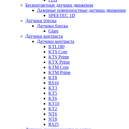
Бесконтактные датчики движения
Лазерные поверхностные датчики движения
SPEETEC 1D
Датчики блеска
Датчики блеска
Glare
Датчики контраста
Датчики контраста
KTL180
KTS Core
KTS Prime
KTX Prime
KTM Core
KTM Prime
KT8
RS10
KT3
KT5
KT6
KT10
KT2
NT6
NT8
RS25